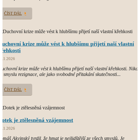
ČÍST DÁL
Duchovní krize může vést k hlubšímu přijetí naší vlastní
křehkosti
1.1.2026
uchovní krize může vést k hlubšímu přijetí naší vlastní křehkosti. Nikol
e smyslu rezignace, ale jako svobodné přitakání skutečnosti...
ČÍST DÁL
Dotek je ztělesněná vzájemnost
8.1.2026
omáš Akvinský tvrdil, že hmat je nejlidštější ze všech smyslů. Je