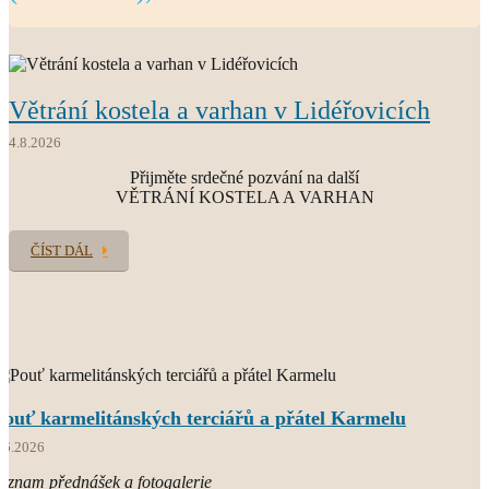
O.CARM.
Větrání kostela a varhan v Lidéřovicích
současný světový Karmel
4.8.2026
Přijměte srdečné pozvání na další
VĚTRÁNÍ KOSTELA A VARHAN
ČÍST DÁL
Pouť karmelitánských terciářů a přátel Karmelu
.6.2026
áznam přednášek a fotogalerie