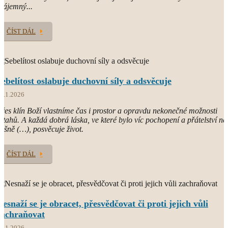
zájemný...
ČÍST DÁL
Sebelítost oslabuje duchovní síly a odsvěcuje
7.1.2026
řes klín Boží vlastníme čas i prostor a opravdu nekonečné možnosti
ztahů. A každá dobrá láska, ve které bylo víc pochopení a přátelství ne
ášně (…), posvěcuje život.
ČÍST DÁL
Nesnaží se je obracet, přesvědčovat či proti jejich vůli
zachraňovat
4.1.2026