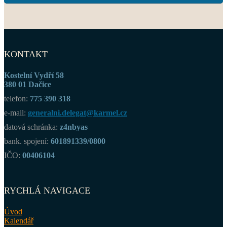
KONTAKT
Kostelní Vydří 58
380 01 Dačice
telefon:
775 390 318
e-mail:
generalni.delegat@karmel.cz
datová schránka:
z4nbyas
bank. spojení:
601891339/0800
IČO:
00406104
RYCHLÁ NAVIGACE
Úvod
Kalendář