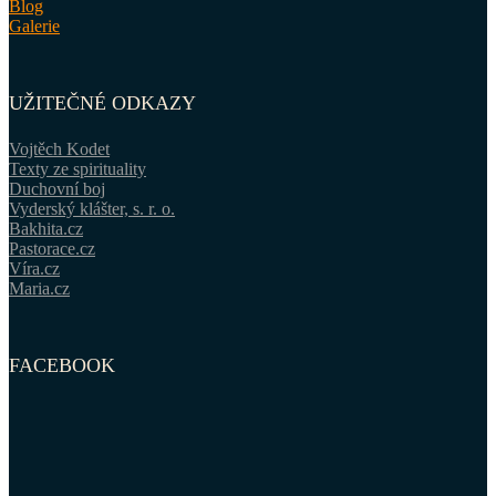
Blog
Galerie
UŽITEČNÉ ODKAZY
Vojtěch Kodet
Texty ze spirituality
Duchovní boj
Vyderský klášter, s. r. o.
Bakhita.cz
Pastorace.cz
Víra.cz
Maria.cz
FACEBOOK