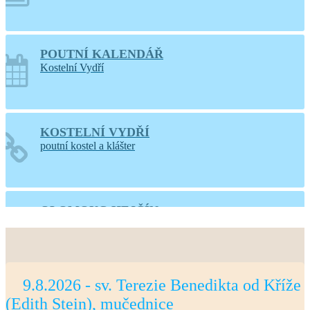
POUTNÍ KALENDÁŘ
Kostelní Vydří
KOSTELNÍ VYDŘÍ
poutní kostel a klášter
OLOMOUC-HEJČÍN
web farnosti
9.8.2026 - sv. Terezie Benedikta od Kříže
PRAHA-LIBOC
(Edith Stein), mučednice
web farnosti