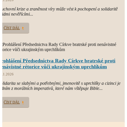
uchovní krize a zraněnost víry může vést k pochopení a solidaritě
 lidmi nevěřícími...
ČÍST DÁL
Prohlášení Předsednictva Rady Církve bratrské proti
nenávistné rétorice vůči ukrajinským uprchlíkům
3.1.2026
olidarita se slabými a potřebnými, jmenovitě s uprchlíky a cizinci je
edním z morálních imperativů, které nám vštěpuje Bible...
ČÍST DÁL