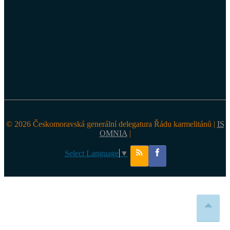
© 2026 Českomoravská generální delegatura Řádu karmelitánů |
IS
OMNIA
|
Select Language
▼