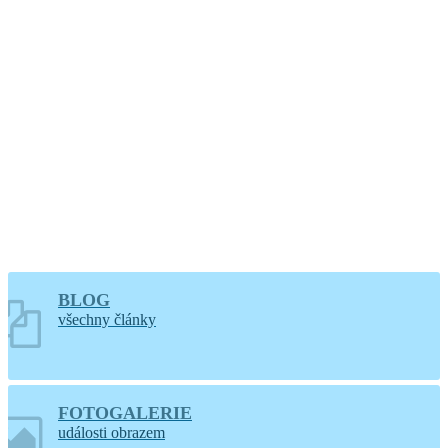
hodin
Větrání kostela a
varhan v Lidéřovicích
BLOG
všechny články
FOTOGALERIE
události obrazem