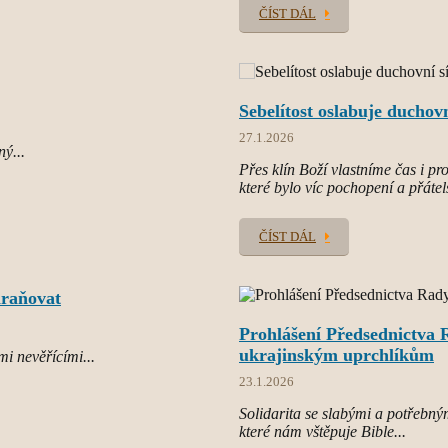
ČÍST DÁL
Sebelítost oslabuje duchovn
27.1.2026
ný...
Přes klín Boží vlastníme čas i p
které bylo víc pochopení a přátel
ČÍST DÁL
chraňovat
Prohlášení Předsednictva R
ukrajinským uprchlíkům
mi nevěřícími...
23.1.2026
Solidarita se slabými a potřebným
které nám vštěpuje Bible...