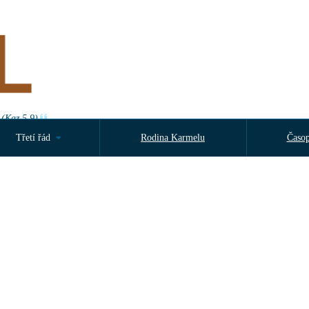
 (Kaz 5,9)
Třetí řád
Rodina Karmelu
Časop
v neděli 16. srpna 2026 od 14:30 hodin