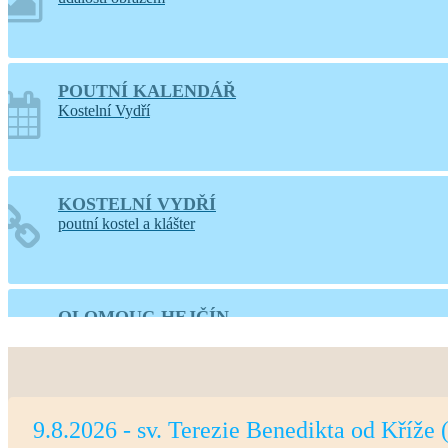
POUTNÍ KALENDÁŘ
Kostelní Vydří
KOSTELNÍ VYDŘÍ
poutní kostel a klášter
OLOMOUC-HEJČÍN
web farnosti
9.8.2026 - sv. Terezie Benedikta od Kříže 
PRAHA-LIBOC