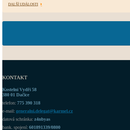
DALŠÍ UDÁLOSTI
KONTAKT
Kostelní Vydří 58
380 01 Dačice
telefon:
775 390 318
e-mail:
generalni.delegat@karmel.cz
datová schránka:
z4nbyas
bank. spojení:
601891339/0800