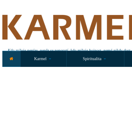
Kdo miluje peníze, peněz se nenasytí, kdo miluje hojnost, nemá nikdy dost.
Karmel
Spiritualita