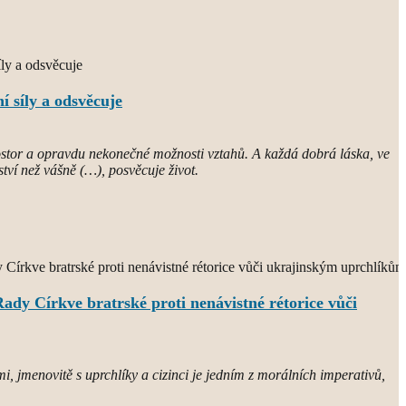
í síly a odsvěcuje
rostor a opravdu nekonečné možnosti vztahů. A každá dobrá láska, ve
ství než vášně (…), posvěcuje život.
ady Církve bratrské proti nenávistné rétorice vůči
i, jmenovitě s uprchlíky a cizinci je jedním z morálních imperativů,