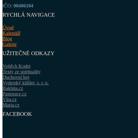
IČO:
00406104
RYCHLÁ NAVIGACE
Úvod
Kalendář
Blog
Galerie
UŽITEČNÉ ODKAZY
Vojtěch Kodet
Texty ze spirituality
Duchovní boj
Vyderský klášter, s. r. o.
Bakhita.cz
Pastorace.cz
Víra.cz
Maria.cz
FACEBOOK