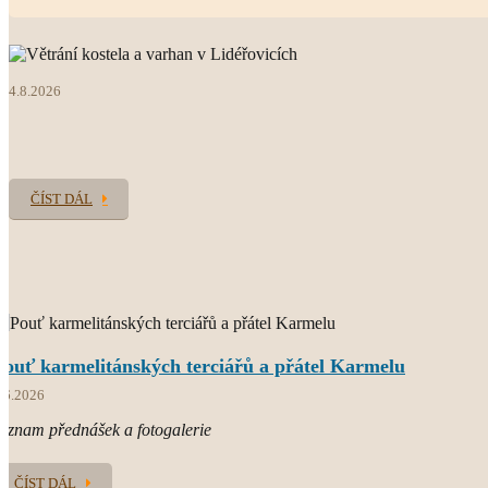
web farnosti
4.8.2026
O.CARM.
současný světový Karmel
ČÍST DÁL
Pouť karmelitánských terciářů a přátel Karmelu
.6.2026
áznam přednášek a fotogalerie
ČÍST DÁL