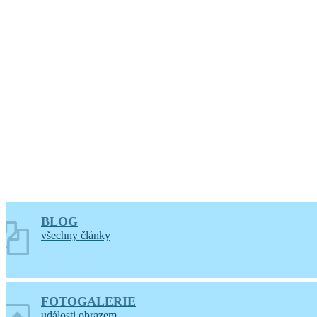
Větrání
BLOG
všechny články
FOTOGALERIE
události obrazem