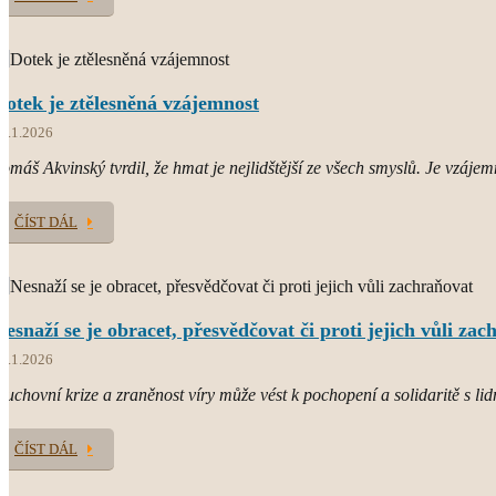
Dotek je ztělesněná vzájemnost
8.1.2026
omáš Akvinský tvrdil, že hmat je nejlidštější ze všech smyslů. Je vzájem
ČÍST DÁL
Nesnaží se je obracet, přesvědčovat či proti jejich vůli za
4.1.2026
uchovní krize a zraněnost víry může vést k pochopení a solidaritě s lid
ČÍST DÁL