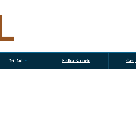
Třetí řád
Rodina Karmelu
Časop
v neděli 16. srpna 2026 od 14:30 hodin