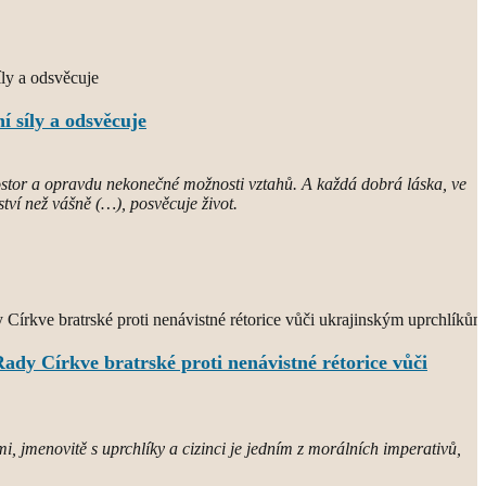
í síly a odsvěcuje
rostor a opravdu nekonečné možnosti vztahů. A každá dobrá láska, ve
ství než vášně (…), posvěcuje život.
ady Církve bratrské proti nenávistné rétorice vůči
i, jmenovitě s uprchlíky a cizinci je jedním z morálních imperativů,