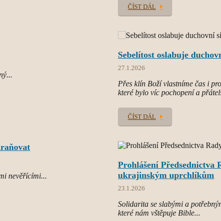
ČÍST DÁL
Sebelítost oslabuje duchovn
27.1.2026
ný...
Přes klín Boží vlastníme čas i p
které bylo víc pochopení a přátel
ČÍST DÁL
chraňovat
Prohlášení Předsednictva R
ukrajinským uprchlíkům
mi nevěřícími...
23.1.2026
Solidarita se slabými a potřebným
které nám vštěpuje Bible...