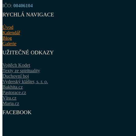
IČO:
00406104
RYCHLÁ NAVIGACE
Úvod
Kalendář
Blog
Galerie
UŽITEČNÉ ODKAZY
Vojtěch Kodet
Texty ze spirituality
Duchovní boj
Vyderský klášter, s. r. o.
Bakhita.cz
Pastorace.cz
Víra.cz
Maria.cz
FACEBOOK