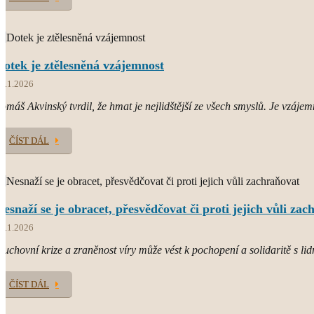
Dotek je ztělesněná vzájemnost
8.1.2026
omáš Akvinský tvrdil, že hmat je nejlidštější ze všech smyslů. Je vzájem
ČÍST DÁL
Nesnaží se je obracet, přesvědčovat či proti jejich vůli za
4.1.2026
uchovní krize a zraněnost víry může vést k pochopení a solidaritě s lid
ČÍST DÁL