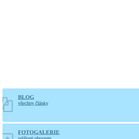
Větrání
BLOG
všechny články
FOTOGALERIE
události obrazem