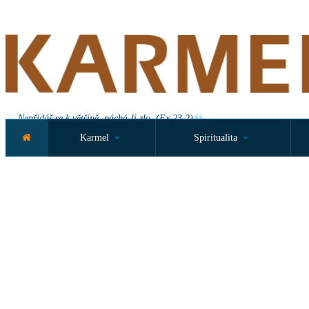
Nepřidáš se k většině, páchá-li zlo. (Ex 23,2)
Karmel
Spiritualita