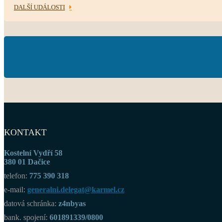
DALŠÍ UDÁLOSTI
KONTAKT
Kostelní Vydří 58
380 01 Dačice
telefon:
775 390 318
e-mail:
generalni.delegat@karmel.cz
datová schránka:
z4nbyas
bank. spojení:
601891339/0800