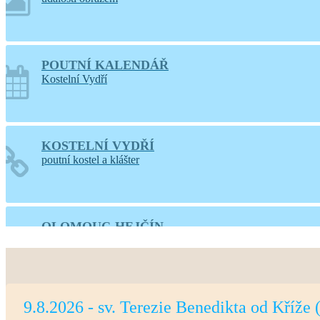
POUTNÍ KALENDÁŘ
Kostelní Vydří
KOSTELNÍ VYDŘÍ
poutní kostel a klášter
OLOMOUC-HEJČÍN
web farnosti
9.8.2026 - sv. Terezie Benedikta od Kříže 
PRAHA-LIBOC