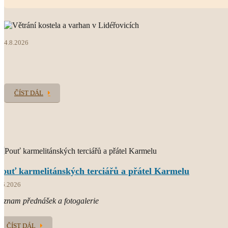
web farnosti
4.8.2026
O.CARM.
současný světový Karmel
ČÍST DÁL
Pouť karmelitánských terciářů a přátel Karmelu
.6.2026
áznam přednášek a fotogalerie
ČÍST DÁL