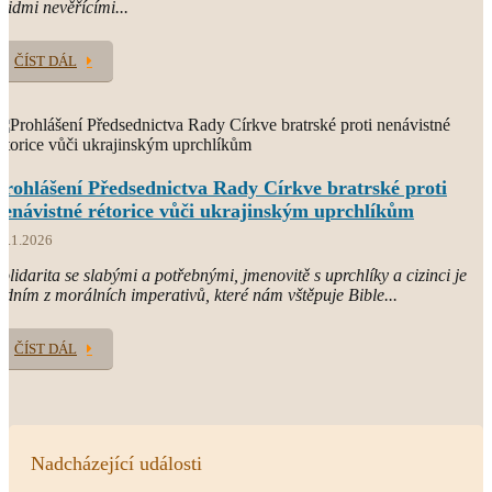
 lidmi nevěřícími...
ČÍST DÁL
Prohlášení Předsednictva Rady Církve bratrské proti
nenávistné rétorice vůči ukrajinským uprchlíkům
3.1.2026
olidarita se slabými a potřebnými, jmenovitě s uprchlíky a cizinci je
edním z morálních imperativů, které nám vštěpuje Bible...
ČÍST DÁL
Nadcházející události