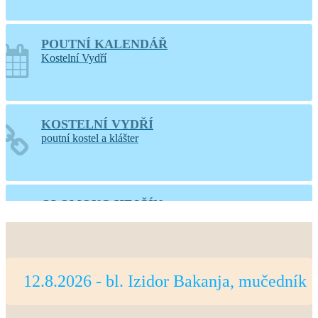
POUTNÍ KALENDÁŘ
Kostelní Vydří
KOSTELNÍ VYDŘÍ
poutní kostel a klášter
OLOMOUC-HEJČÍN
web farnosti
12.8.2026 - bl. Izidor Bakanja, mučedník
PRAHA-LIBOC
web farnosti