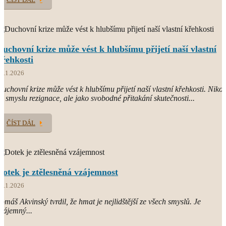
Duchovní krize může vést k hlubšímu přijetí naší vlastní
křehkosti
1.1.2026
uchovní krize může vést k hlubšímu přijetí naší vlastní křehkosti. Nikol
e smyslu rezignace, ale jako svobodné přitakání skutečnosti...
ČÍST DÁL
Dotek je ztělesněná vzájemnost
8.1.2026
omáš Akvinský tvrdil, že hmat je nejlidštější ze všech smyslů. Je
zájemný...