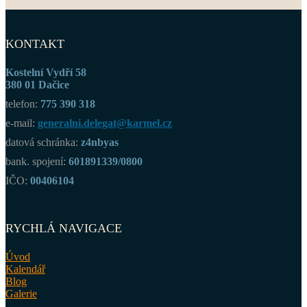
KONTAKT
Kostelní Vydří 58
380 01 Dačice
telefon:
775 390 318
e-mail:
generalni.delegat@karmel.cz
datová schránka:
z4nbyas
bank. spojení:
601891339/0800
IČO:
00406104
RYCHLÁ NAVIGACE
Úvod
Kalendář
Blog
Galerie