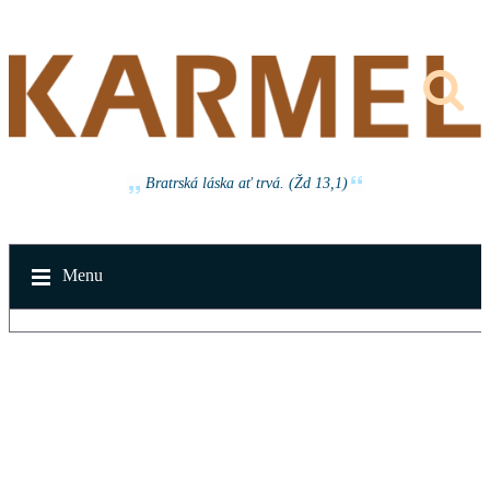
Bratrská láska ať trvá. (Žd 13,1)
Menu
v neděli 16. srpna 2026 od 14:30