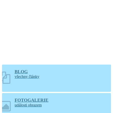
hodin
Větrání kostela a
varhan v Lidéřovicích
BLOG
všechny články
FOTOGALERIE
události obrazem