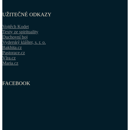
UŽITEČNÉ ODKAZY
Vojtěch Kodet
Texty ze spirituality
Duchovní boj
Vyderský klášter, s. r. o.
Bakhita.cz
Pastorace.cz
Víra.cz
Maria.cz
FACEBOOK