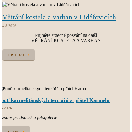
Větrání kostela a varhan v Lidéřovicích
O.CARM.
současný světový Karmel
4.8.2026
Přijměte srdečné pozvání na další
VĚTRÁNÍ KOSTELA A VARHAN
ČÍST DÁL
Pouť karmelitánských terciářů a přátel Karmelu
.6.2026
áznam přednášek a fotogalerie
ČÍST DÁL