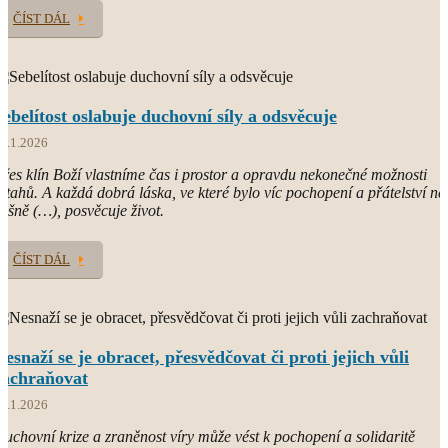
ČÍST DÁL
Sebelítost oslabuje duchovní síly a odsvěcuje
7.1.2026
řes klín Boží vlastníme čas i prostor a opravdu nekonečné možnosti
ztahů. A každá dobrá láska, ve které bylo víc pochopení a přátelství ne
ášně (…), posvěcuje život.
ČÍST DÁL
Nesnaží se je obracet, přesvědčovat či proti jejich vůli
zachraňovat
4.1.2026
uchovní krize a zraněnost víry může vést k pochopení a solidaritě