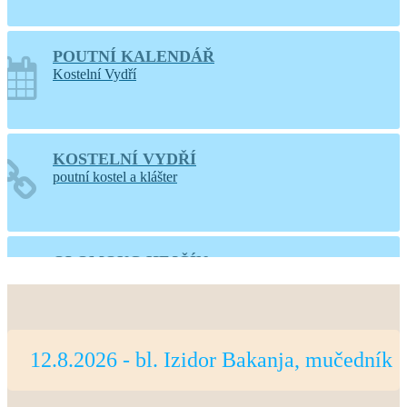
POUTNÍ KALENDÁŘ
Kostelní Vydří
KOSTELNÍ VYDŘÍ
poutní kostel a klášter
OLOMOUC-HEJČÍN
web farnosti
12.8.2026 - bl. Izidor Bakanja, mučedník
PRAHA-LIBOC
web farnosti