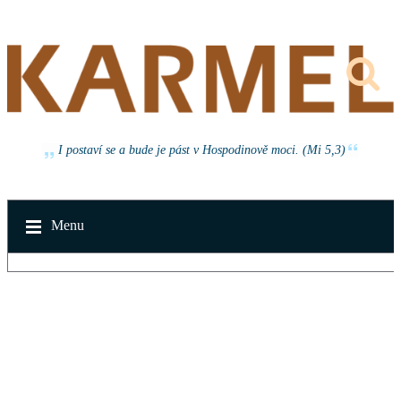
I postaví se a bude je pást v Hospodinově moci. (Mi 5,3)
Menu
v neděli 16. srpna 2026 od 14:30