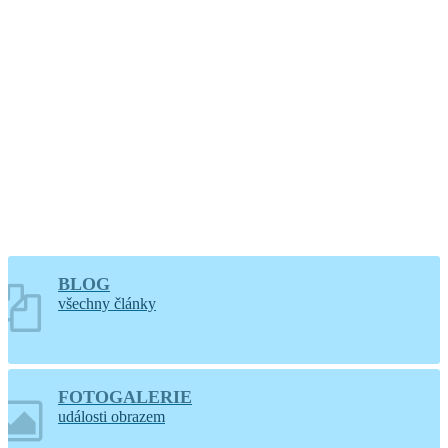
hodin
Větrání kostela a
varhan v Lidéřovicích
BLOG
všechny články
FOTOGALERIE
události obrazem