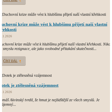
Duchovní krize může vést k hlubšímu přijetí naší vlastní
křehkosti
1.1.2026
uchovní krize může vést k hlubšímu přijetí naší vlastní křehkosti. Nikol
e smyslu rezignace, ale jako svobodné přitakání skutečnosti...
ČÍST DÁL
Dotek je ztělesněná vzájemnost
8.1.2026
omáš Akvinský tvrdil, že hmat je nejlidštější ze všech smyslů. Je
zájemný...