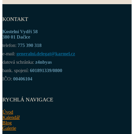
KONTAKT
Kostelní Vydří 58
380 01 Dačice
telefon:
775 390 318
e-mail:
generalni.delegat@karmel.cz
datová schránka:
z4nbyas
bank. spojení:
601891339/0800
IČO:
00406104
RYCHLÁ NAVIGACE
Úvod
Kalendář
Blog
Galerie