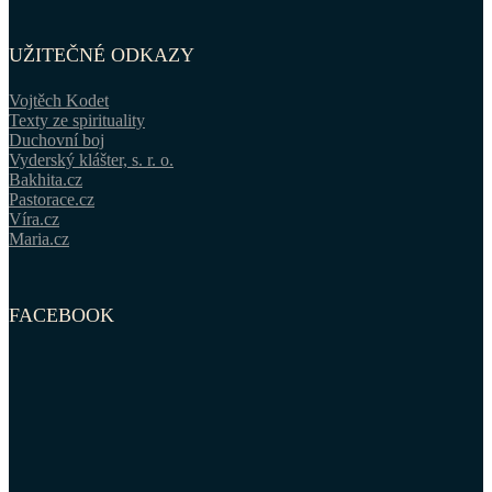
UŽITEČNÉ ODKAZY
Vojtěch Kodet
Texty ze spirituality
Duchovní boj
Vyderský klášter, s. r. o.
Bakhita.cz
Pastorace.cz
Víra.cz
Maria.cz
FACEBOOK