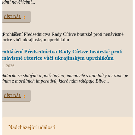
 lidmi nevěřícími...
ČÍST DÁL
Prohlášení Předsednictva Rady Církve bratrské proti
nenávistné rétorice vůči ukrajinským uprchlíkům
3.1.2026
olidarita se slabými a potřebnými, jmenovitě s uprchlíky a cizinci je
edním z morálních imperativů, které nám vštěpuje Bible...
ČÍST DÁL
Nadcházející události