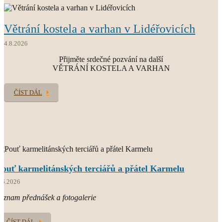
Větrání kostela a varhan v Lidéřovicích
O.CARM.
současný světový Karmel
4.8.2026
Přijměte srdečné pozvání na další
VĚTRÁNÍ KOSTELA A VARHAN
ČÍST DÁL
Pouť karmelitánských terciářů a přátel Karmelu
.6.2026
áznam přednášek a fotogalerie
ČÍST DÁL