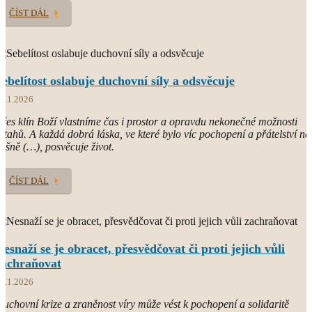
ČÍST DÁL
Sebelítost oslabuje duchovní síly a odsvěcuje
7.1.2026
řes klín Boží vlastníme čas i prostor a opravdu nekonečné možnosti
ztahů. A každá dobrá láska, ve které bylo víc pochopení a přátelství ne
ášně (…), posvěcuje život.
ČÍST DÁL
Nesnaží se je obracet, přesvědčovat či proti jejich vůli
zachraňovat
4.1.2026
uchovní krize a zraněnost víry může vést k pochopení a solidaritě