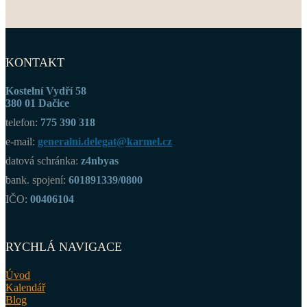
KONTAKT
Kostelní Vydří 58
380 01 Dačice
telefon:
775 390 318
e-mail:
generalni.delegat@karmel.cz
datová schránka:
z4nbyas
bank. spojení:
601891339/0800
IČO:
00406104
RYCHLÁ NAVIGACE
Úvod
Kalendář
Blog