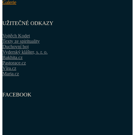
Galerie
UŽITEČNÉ ODKAZY
Vojtěch Kodet
Texty ze spirituality
Duchovní boj
Vyderský klášter, s. r. o.
Bakhita.cz
Pastorace.cz
Víra.cz
Maria.cz
FACEBOOK