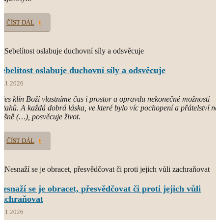
ČÍST DÁL
Sebelítost oslabuje duchovní síly a odsvěcuje
7.1.2026
řes klín Boží vlastníme čas i prostor a opravdu nekonečné možnosti
ztahů. A každá dobrá láska, ve které bylo víc pochopení a přátelství ne
ášně (…), posvěcuje život.
ČÍST DÁL
Nesnaží se je obracet, přesvědčovat či proti jejich vůli
zachraňovat
4.1.2026