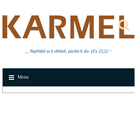
Nepřidáš se k většině, páchá-li zlo. (Ex 23,2)
Menu
v neděli 16. srpna 2026 od 14:30