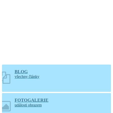
hodin
Větrání kostela a
varhan v Lidéřovicích
BLOG
všechny články
FOTOGALERIE
události obrazem