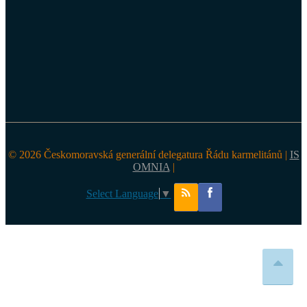
© 2026 Českomoravská generální delegatura Řádu karmelitánů |
IS
OMNIA
|
Select Language
▼