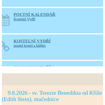
POUTNÍ KALENDÁŘ
Kostelní Vydří
KOSTELNÍ VYDŘÍ
poutní kostel a klášter
OLOMOUC-HEJČÍN
web farnosti
9.8.2026 - sv. Terezie Benedikta od Kříže
PRAHA-LIBOC
(Edith Stein), mučednice
web farnosti