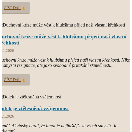
ČÍST DÁL
Duchovní krize může vést k hlubšímu přijetí naší vlastní
křehkosti
1.1.2026
uchovní krize může vést k hlubšímu přijetí naší vlastní křehkosti. Nikol
e smyslu rezignace, ale jako svobodné přitakání skutečnosti...
ČÍST DÁL
Dotek je ztělesněná vzájemnost
8.1.2026
omáš Akvinský tvrdil, že hmat je nejlidštější ze všech smyslů. Je
zájemný...