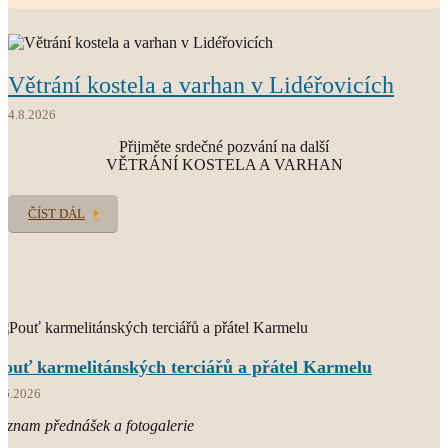
O.CARM.
Větrání kostela a varhan v Lidéřovicích
současný světový Karmel
4.8.2026
Přijměte srdečné pozvání na další
VĚTRÁNÍ KOSTELA A VARHAN
ČÍST DÁL
Pouť karmelitánských terciářů a přátel Karmelu
.6.2026
áznam přednášek a fotogalerie