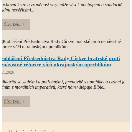
uchovní krize a zraněnost víry může vést k pochopení a solidaritě
 lidmi nevěřícími...
ČÍST DÁL
Prohlášení Předsednictva Rady Církve bratrské proti
nenávistné rétorice vůči ukrajinským uprchlíkům
3.1.2026
olidarita se slabými a potřebnými, jmenovitě s uprchlíky a cizinci je
edním z morálních imperativů, které nám vštěpuje Bible...
ČÍST DÁL