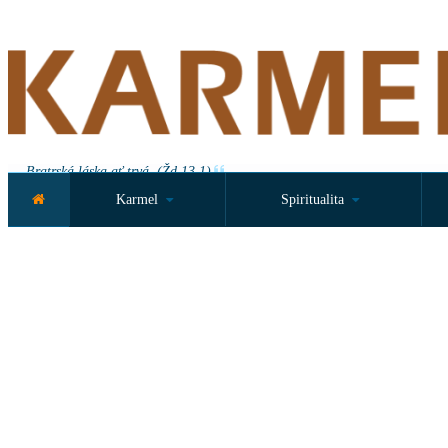
Bratrská láska ať trvá. (Žd 13,1)
Karmel
Spiritualita