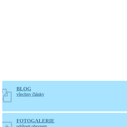
Větrání
BLOG
všechny články
FOTOGALERIE
události obrazem