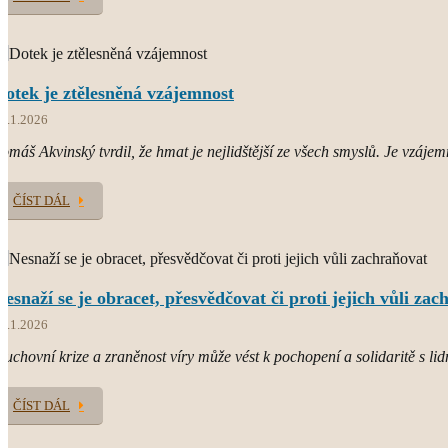
Dotek je ztělesněná vzájemnost
8.1.2026
omáš Akvinský tvrdil, že hmat je nejlidštější ze všech smyslů. Je vzájem
ČÍST DÁL
Nesnaží se je obracet, přesvědčovat či proti jejich vůli za
4.1.2026
uchovní krize a zraněnost víry může vést k pochopení a solidaritě s lid
ČÍST DÁL