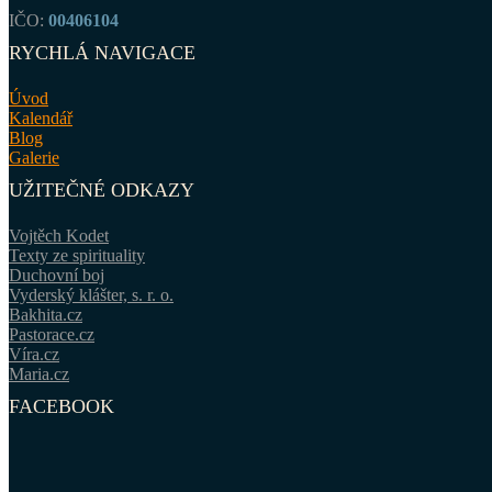
IČO:
00406104
RYCHLÁ NAVIGACE
Úvod
Kalendář
Blog
Galerie
UŽITEČNÉ ODKAZY
Vojtěch Kodet
Texty ze spirituality
Duchovní boj
Vyderský klášter, s. r. o.
Bakhita.cz
Pastorace.cz
Víra.cz
Maria.cz
FACEBOOK