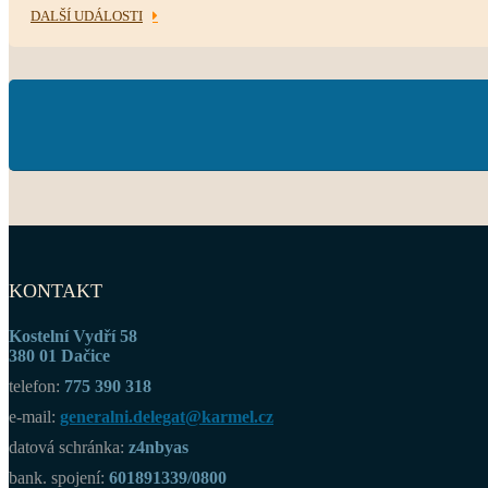
DALŠÍ UDÁLOSTI
KONTAKT
Kostelní Vydří 58
380 01 Dačice
telefon:
775 390 318
e-mail:
generalni.delegat@karmel.cz
datová schránka:
z4nbyas
bank. spojení:
601891339/0800