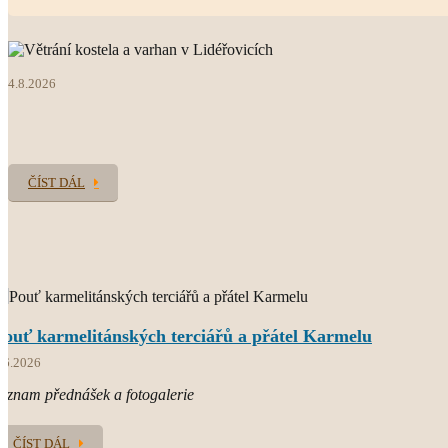
web farnosti
4.8.2026
O.CARM.
současný světový Karmel
ČÍST DÁL
Pouť karmelitánských terciářů a přátel Karmelu
.6.2026
áznam přednášek a fotogalerie
ČÍST DÁL