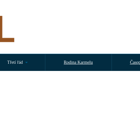
Třetí řád
Rodina Karmelu
Časop
v neděli 16. srpna 2026 od 14:30 hodin