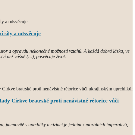
í síly a odsvěcuje
rostor a opravdu nekonečné možnosti vztahů. A každá dobrá láska, ve
ství než vášně (…), posvěcuje život.
ady Církve bratrské proti nenávistné rétorice vůči
i, jmenovitě s uprchlíky a cizinci je jedním z morálních imperativů,