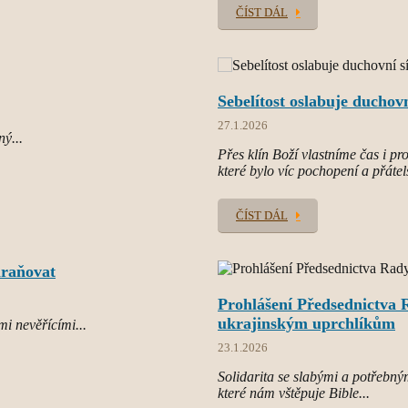
ČÍST DÁL
Sebelítost oslabuje duchovn
27.1.2026
ný...
Přes klín Boží vlastníme čas i p
které bylo víc pochopení a přátel
ČÍST DÁL
chraňovat
Prohlášení Předsednictva R
ukrajinským uprchlíkům
mi nevěřícími...
23.1.2026
Solidarita se slabými a potřebným
které nám vštěpuje Bible...