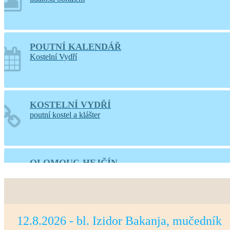
POUTNÍ KALENDÁŘ
Kostelní Vydří
KOSTELNÍ VYDŘÍ
poutní kostel a klášter
OLOMOUC-HEJČÍN
web farnosti
12.8.2026 - bl. Izidor Bakanja, mučedník
PRAHA-LIBOC