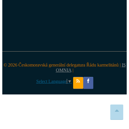
© 2026 Českomoravská generální delegatura Řádu karmelitánů |
IS
OMNIA
|
Select Language
▼