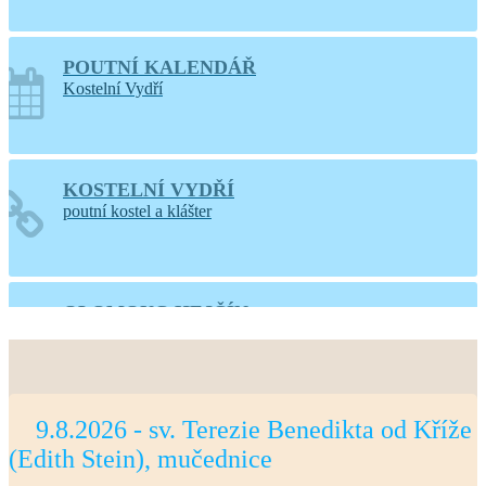
POUTNÍ KALENDÁŘ
Kostelní Vydří
KOSTELNÍ VYDŘÍ
poutní kostel a klášter
OLOMOUC-HEJČÍN
web farnosti
9.8.2026 - sv. Terezie Benedikta od Kříže
PRAHA-LIBOC
(Edith Stein), mučednice
web farnosti