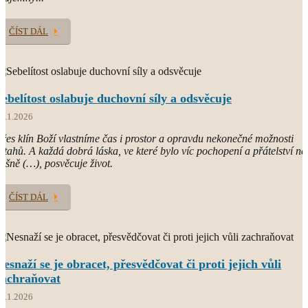
ČÍST DÁL
Sebelítost oslabuje duchovní síly a odsvěcuje
7.1.2026
řes klín Boží vlastníme čas i prostor a opravdu nekonečné možnosti
ztahů. A každá dobrá láska, ve které bylo víc pochopení a přátelství ne
ášně (…), posvěcuje život.
ČÍST DÁL
Nesnaží se je obracet, přesvědčovat či proti jejich vůli
zachraňovat
4.1.2026