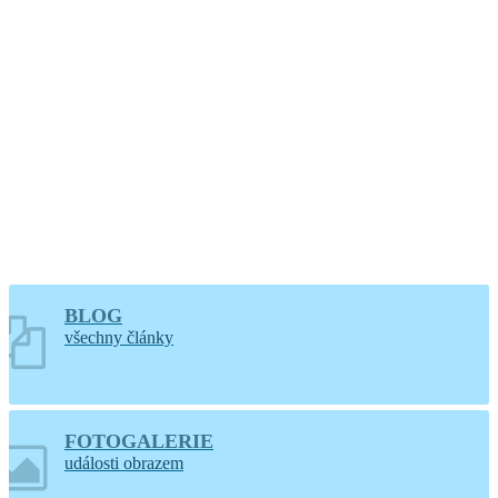
hodin
Větrání kostela a
varhan v Lidéřovicích
BLOG
všechny články
FOTOGALERIE
události obrazem