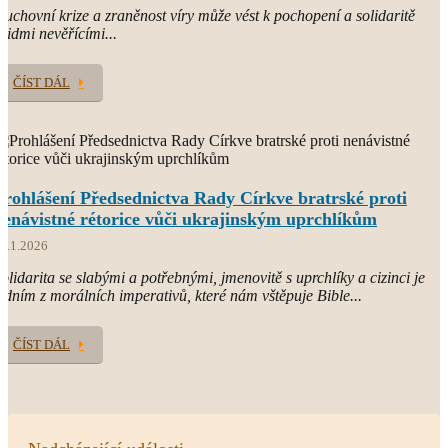
uchovní krize a zraněnost víry může vést k pochopení a solidaritě
 lidmi nevěřícími...
ČÍST DÁL
Prohlášení Předsednictva Rady Církve bratrské proti
nenávistné rétorice vůči ukrajinským uprchlíkům
3.1.2026
olidarita se slabými a potřebnými, jmenovitě s uprchlíky a cizinci je
edním z morálních imperativů, které nám vštěpuje Bible...
ČÍST DÁL