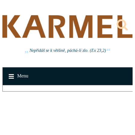
Nepřidáš se k většině, páchá-li zlo. (Ex 23,2)
Menu
v neděli 16. srpna 2026 od 14:30