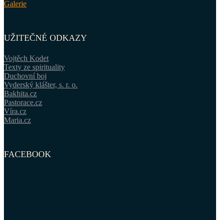
Galerie
UŽITEČNÉ ODKAZY
Vojtěch Kodet
Texty ze spirituality
Duchovní boj
Vyderský klášter, s. r. o.
Bakhita.cz
Pastorace.cz
Víra.cz
Maria.cz
FACEBOOK