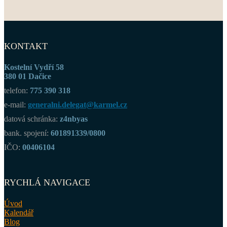
KONTAKT
Kostelní Vydří 58
380 01 Dačice
telefon:
775 390 318
e-mail:
generalni.delegat@karmel.cz
datová schránka:
z4nbyas
bank. spojení:
601891339/0800
IČO:
00406104
RYCHLÁ NAVIGACE
Úvod
Kalendář
Blog