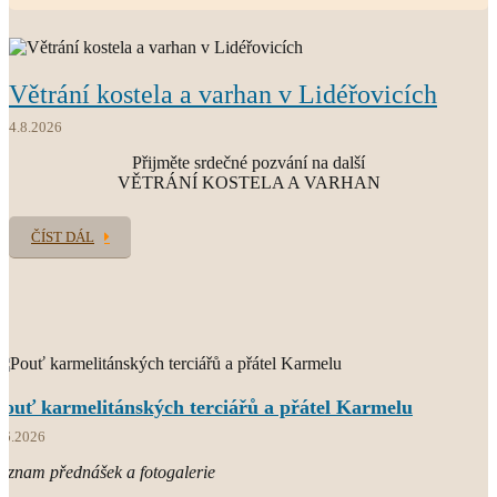
O.CARM.
Větrání kostela a varhan v Lidéřovicích
současný světový Karmel
4.8.2026
Přijměte srdečné pozvání na další
VĚTRÁNÍ KOSTELA A VARHAN
ČÍST DÁL
Pouť karmelitánských terciářů a přátel Karmelu
.6.2026
áznam přednášek a fotogalerie