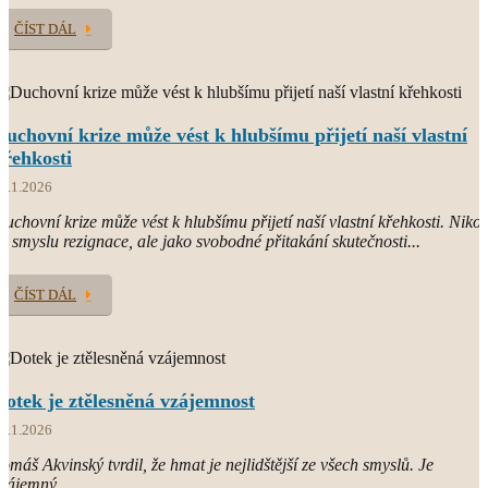
ČÍST DÁL
Duchovní krize může vést k hlubšímu přijetí naší vlastní
křehkosti
1.1.2026
uchovní krize může vést k hlubšímu přijetí naší vlastní křehkosti. Nikol
e smyslu rezignace, ale jako svobodné přitakání skutečnosti...
ČÍST DÁL
Dotek je ztělesněná vzájemnost
8.1.2026
omáš Akvinský tvrdil, že hmat je nejlidštější ze všech smyslů. Je
zájemný...