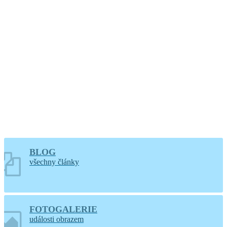
hodin
Větrání kostela a
varhan v Lidéřovicích
BLOG
všechny články
FOTOGALERIE
události obrazem