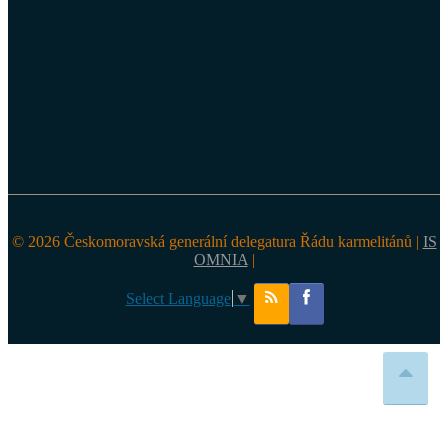
© 2026 Českomoravská generální delegatura Řádu karmelitánů |
IS
OMNIA
|
Select Language
▼