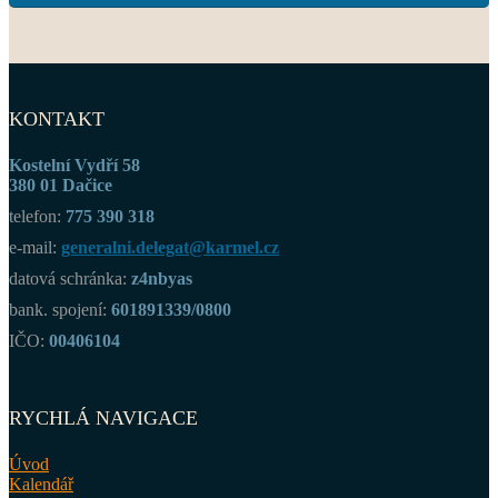
KONTAKT
Kostelní Vydří 58
380 01 Dačice
telefon:
775 390 318
e-mail:
generalni.delegat@karmel.cz
datová schránka:
z4nbyas
bank. spojení:
601891339/0800
IČO:
00406104
RYCHLÁ NAVIGACE
Úvod
Kalendář