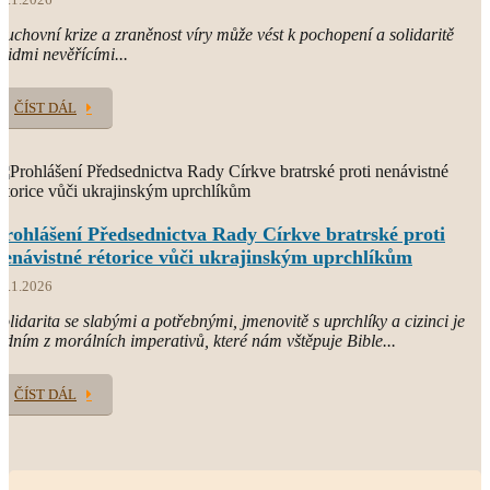
uchovní krize a zraněnost víry může vést k pochopení a solidaritě
 lidmi nevěřícími...
ČÍST DÁL
Prohlášení Předsednictva Rady Církve bratrské proti
nenávistné rétorice vůči ukrajinským uprchlíkům
3.1.2026
olidarita se slabými a potřebnými, jmenovitě s uprchlíky a cizinci je
edním z morálních imperativů, které nám vštěpuje Bible...
ČÍST DÁL