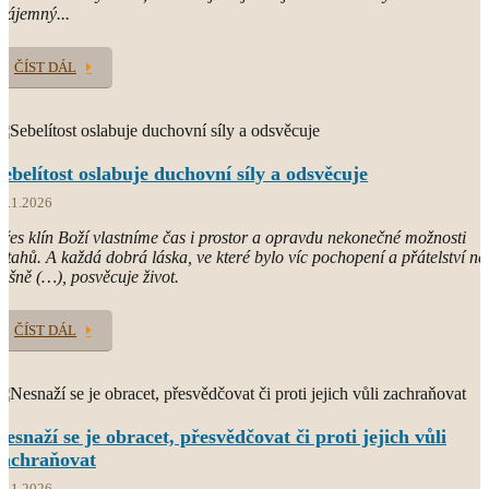
zájemný...
ČÍST DÁL
Sebelítost oslabuje duchovní síly a odsvěcuje
7.1.2026
řes klín Boží vlastníme čas i prostor a opravdu nekonečné možnosti
ztahů. A každá dobrá láska, ve které bylo víc pochopení a přátelství ne
ášně (…), posvěcuje život.
ČÍST DÁL
Nesnaží se je obracet, přesvědčovat či proti jejich vůli
zachraňovat
4.1.2026