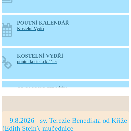
POUTNÍ KALENDÁŘ
Kostelní Vydří
KOSTELNÍ VYDŘÍ
poutní kostel a klášter
OLOMOUC-HEJČÍN
web farnosti
9.8.2026 - sv. Terezie Benedikta od Kříže
PRAHA-LIBOC
(Edith Stein), mučednice
web farnosti