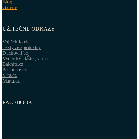
Blog
Galerie
UŽITEČNÉ ODKAZY
Vojtěch Kodet
Texty ze spirituality
Duchovní boj
Vyderský klášter, s. r. o.
Bakhita.cz
Pastorace.cz
Víra.cz
Maria.cz
FACEBOOK