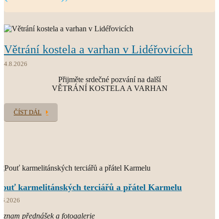
O.CARM.
Větrání kostela a varhan v Lidéřovicích
současný světový Karmel
4.8.2026
Přijměte srdečné pozvání na další
VĚTRÁNÍ KOSTELA A VARHAN
ČÍST DÁL
Pouť karmelitánských terciářů a přátel Karmelu
.6.2026
áznam přednášek a fotogalerie