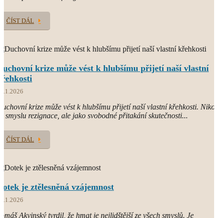
ČÍST DÁL
Duchovní krize může vést k hlubšímu přijetí naší vlastní
křehkosti
1.1.2026
uchovní krize může vést k hlubšímu přijetí naší vlastní křehkosti. Nikol
e smyslu rezignace, ale jako svobodné přitakání skutečnosti...
ČÍST DÁL
Dotek je ztělesněná vzájemnost
8.1.2026
omáš Akvinský tvrdil, že hmat je nejlidštější ze všech smyslů. Je