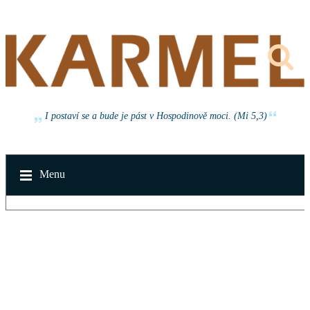
I postaví se a bude je pást v Hospodinově moci. (Mi 5,3)
Menu
v neděli 16. srpna 2026 od 14:30