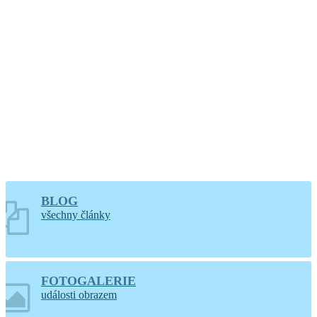
hodin
Větrání kostela a
varhan v Lidéřovicích
BLOG
všechny články
FOTOGALERIE
události obrazem