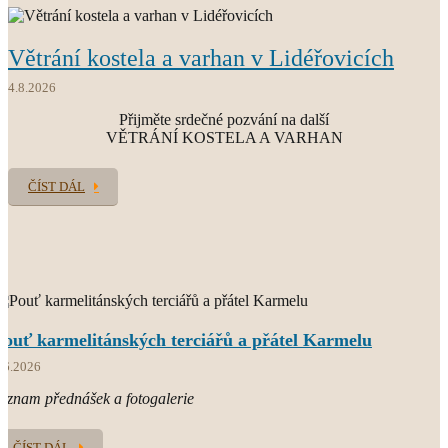
Větrání kostela a varhan v Lidéřovicích
O.CARM.
současný světový Karmel
4.8.2026
Přijměte srdečné pozvání na další
VĚTRÁNÍ KOSTELA A VARHAN
ČÍST DÁL
Pouť karmelitánských terciářů a přátel Karmelu
.6.2026
áznam přednášek a fotogalerie
ČÍST DÁL