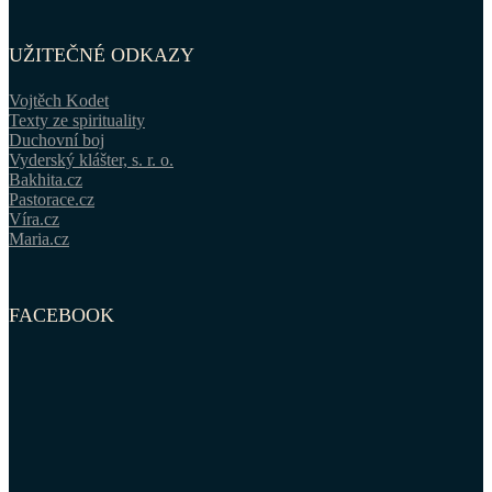
UŽITEČNÉ ODKAZY
Vojtěch Kodet
Texty ze spirituality
Duchovní boj
Vyderský klášter, s. r. o.
Bakhita.cz
Pastorace.cz
Víra.cz
Maria.cz
FACEBOOK