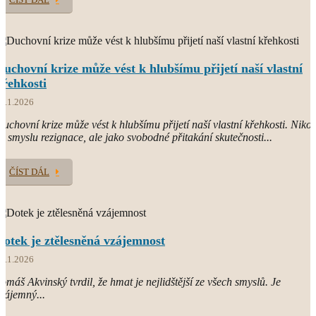
Duchovní krize může vést k hlubšímu přijetí naší vlastní
křehkosti
1.1.2026
uchovní krize může vést k hlubšímu přijetí naší vlastní křehkosti. Nikol
e smyslu rezignace, ale jako svobodné přitakání skutečnosti...
ČÍST DÁL
Dotek je ztělesněná vzájemnost
8.1.2026
omáš Akvinský tvrdil, že hmat je nejlidštější ze všech smyslů. Je
zájemný...