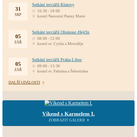
Setkání terciářů Klatovy
31
16:30 - 19:00
SRP
kostel Narození Panny Marie
Setkání terciářů Olomouc-Hejčín
05
08:00 - 12:00
ZÁŘ
kostel sv. Cyrila a Metoděje
Setkání terciářů Praha-Liboc
05
09:00 - 13:30
ZÁŘ
kostel sv. Fabiána a Šebestiána
DALŠÍ UDÁLOSTI
Víkend s Karmelem I.
ZOBRAZIT GALERII