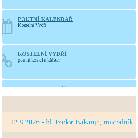
POUTNÍ KALENDÁŘ
Kostelní Vydří
KOSTELNÍ VYDŘÍ
poutní kostel a klášter
OLOMOUC-HEJČÍN
web farnosti
12.8.2026 - bl. Izidor Bakanja, mučedník
PRAHA-LIBOC
web farnosti