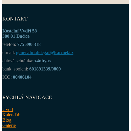
KONTAKT
Kostelní Vydří 58
380 01 Dačice
telefon:
775 390 318
e-mail:
generalni.delegat@karmel.cz
datová schránka:
z4nbyas
bank. spojení:
601891339/0800
IČO:
00406104
RYCHLÁ NAVIGACE
Úvod
Kalendář
Blog
Galerie