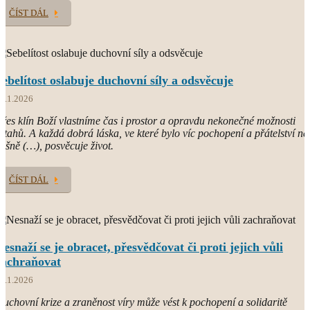
ČÍST DÁL
Sebelítost oslabuje duchovní síly a odsvěcuje
7.1.2026
řes klín Boží vlastníme čas i prostor a opravdu nekonečné možnosti
ztahů. A každá dobrá láska, ve které bylo víc pochopení a přátelství ne
ášně (…), posvěcuje život.
ČÍST DÁL
Nesnaží se je obracet, přesvědčovat či proti jejich vůli
zachraňovat
4.1.2026
uchovní krize a zraněnost víry může vést k pochopení a solidaritě