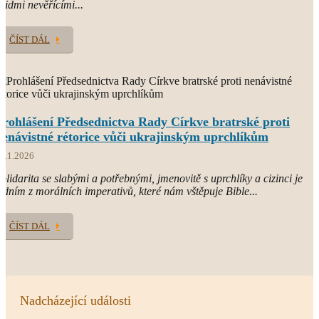
 lidmi nevěřícími...
ČÍST DÁL
Prohlášení Předsednictva Rady Církve bratrské proti
nenávistné rétorice vůči ukrajinským uprchlíkům
3.1.2026
olidarita se slabými a potřebnými, jmenovitě s uprchlíky a cizinci je
edním z morálních imperativů, které nám vštěpuje Bible...
ČÍST DÁL
Nadcházející události