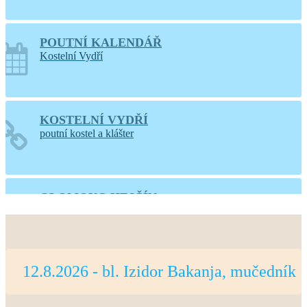
POUTNÍ KALENDÁŘ
Kostelní Vydří
KOSTELNÍ VYDŘÍ
poutní kostel a klášter
OLOMOUC-HEJČÍN
web farnosti
12.8.2026 - bl. Izidor Bakanja, mučedník
PRAHA-LIBOC
web farnosti