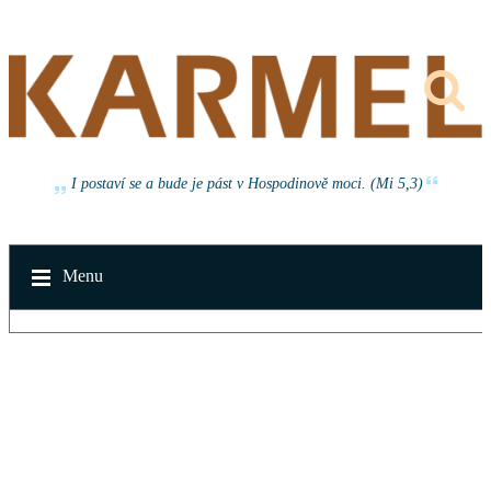
I postaví se a bude je pást v Hospodinově moci. (Mi 5,3)
Menu
v neděli 16. srpna 2026 od 14:30