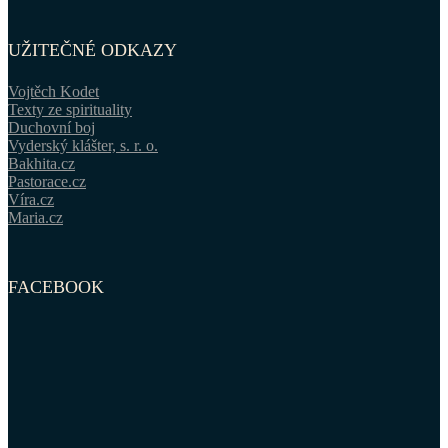
UŽITEČNÉ ODKAZY
Vojtěch Kodet
Texty ze spirituality
Duchovní boj
Vyderský klášter, s. r. o.
Bakhita.cz
Pastorace.cz
Víra.cz
Maria.cz
FACEBOOK