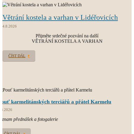
Větrání kostela a varhan v Lidéřovicích
O.CARM.
současný světový Karmel
4.8.2026
Přijměte srdečné pozvání na další
VĚTRÁNÍ KOSTELA A VARHAN
ČÍST DÁL
Pouť karmelitánských terciářů a přátel Karmelu
.6.2026
áznam přednášek a fotogalerie
ČÍST DÁL