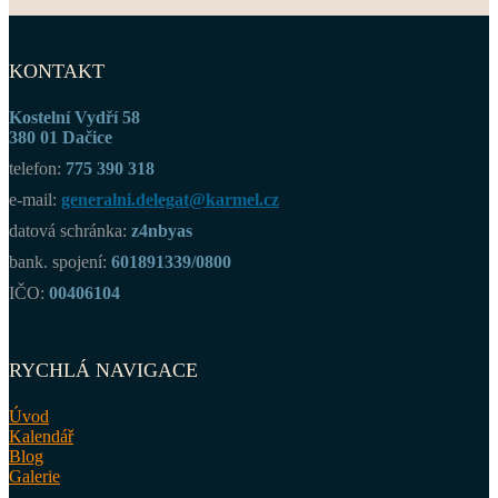
KONTAKT
Kostelní Vydří 58
380 01 Dačice
telefon:
775 390 318
e-mail:
generalni.delegat@karmel.cz
datová schránka:
z4nbyas
bank. spojení:
601891339/0800
IČO:
00406104
RYCHLÁ NAVIGACE
Úvod
Kalendář
Blog
Galerie