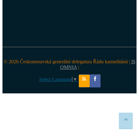
© 2026 Českomoravská generální delegatura Řádu karmelitánů |
IS
OMNIA
|
Select Language
▼