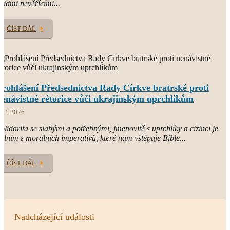
 lidmi nevěřícími...
ČÍST DÁL
Prohlášení Předsednictva Rady Církve bratrské proti
nenávistné rétorice vůči ukrajinským uprchlíkům
3.1.2026
olidarita se slabými a potřebnými, jmenovitě s uprchlíky a cizinci je
edním z morálních imperativů, které nám vštěpuje Bible...
ČÍST DÁL
Nadcházející události