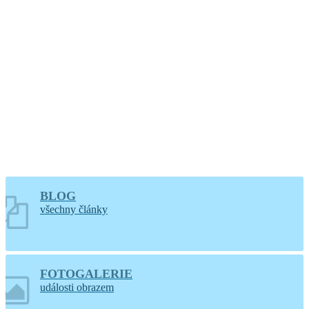
hodin
Větrání kostela a
varhan v Lidéřovicích
BLOG
všechny články
FOTOGALERIE
události obrazem