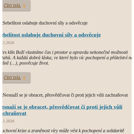
ČÍST DÁL
Sebelítost oslabuje duchovní síly a odsvěcuje
7.1.2026
řes klín Boží vlastníme čas i prostor a opravdu nekonečné možnosti
ztahů. A každá dobrá láska, ve které bylo víc pochopení a přátelství ne
ášně (…), posvěcuje život.
ČÍST DÁL
Nesnaží se je obracet, přesvědčovat či proti jejich vůli
zachraňovat
4.1.2026
uchovní krize a zraněnost víry může vést k pochopení a solidaritě