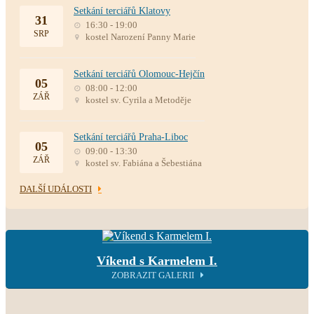
Setkání terciářů Klatovy
31
16:30 - 19:00
SRP
kostel Narození Panny Marie
Setkání terciářů Olomouc-Hejčín
05
08:00 - 12:00
ZÁŘ
kostel sv. Cyrila a Metoděje
Setkání terciářů Praha-Liboc
05
09:00 - 13:30
ZÁŘ
kostel sv. Fabiána a Šebestiána
DALŠÍ UDÁLOSTI
Víkend s Karmelem I.
ZOBRAZIT GALERII