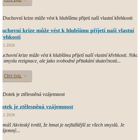
Duchovní krize může vést k hlubšímu přijetí naší vlastní
křehkosti
1.1.2026
uchovní krize může vést k hlubšímu přijetí naší vlastní křehkosti. Nikol
e smyslu rezignace, ale jako svobodné přitakání skutečnosti...
ČÍST DÁL
Dotek je ztělesněná vzájemnost
8.1.2026
omáš Akvinský tvrdil, že hmat je nejlidštější ze všech smyslů. Je
zájemný...