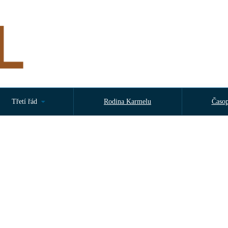
Třetí řád
Rodina Karmelu
Časop
v neděli 16. srpna 2026 od 14:30 hodin