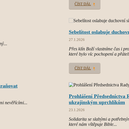
ČÍST DÁL
Sebelítost oslabuje duchovn
27.1.2026
ný...
Přes klín Boží vlastníme čas i p
které bylo víc pochopení a přátel
ČÍST DÁL
chraňovat
Prohlášení Předsednictva R
ukrajinským uprchlíkům
mi nevěřícími...
23.1.2026
Solidarita se slabými a potřebným
které nám vštěpuje Bible...