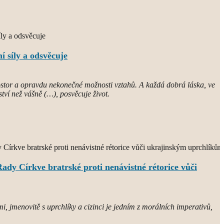
í síly a odsvěcuje
rostor a opravdu nekonečné možnosti vztahů. A každá dobrá láska, ve
ství než vášně (…), posvěcuje život.
ady Církve bratrské proti nenávistné rétorice vůči
i, jmenovitě s uprchlíky a cizinci je jedním z morálních imperativů,