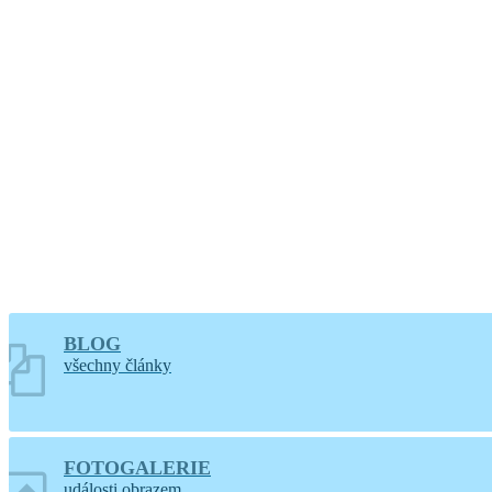
Větrání
BLOG
všechny články
FOTOGALERIE
události obrazem