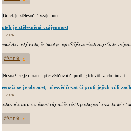
Dotek je ztělesněná vzájemnost
8.1.2026
omáš Akvinský tvrdil, že hmat je nejlidštější ze všech smyslů. Je vzájem
ČÍST DÁL
Nesnaží se je obracet, přesvědčovat či proti jejich vůli za
4.1.2026
uchovní krize a zraněnost víry může vést k pochopení a solidaritě s lid
ČÍST DÁL