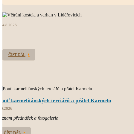
web farnosti
4.8.2026
O.CARM.
současný světový Karmel
ČÍST DÁL
Pouť karmelitánských terciářů a přátel Karmelu
.6.2026
áznam přednášek a fotogalerie
ČÍST DÁL