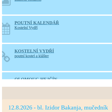
POUTNÍ KALENDÁŘ
Kostelní Vydří
KOSTELNÍ VYDŘÍ
poutní kostel a klášter
OLOMOUC-HEJČÍN
web farnosti
12.8.2026 - bl. Izidor Bakanja, mučedník
PRAHA-LIBOC