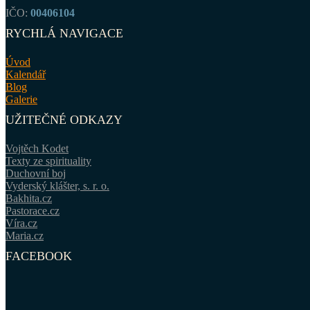
IČO:
00406104
RYCHLÁ NAVIGACE
Úvod
Kalendář
Blog
Galerie
UŽITEČNÉ ODKAZY
Vojtěch Kodet
Texty ze spirituality
Duchovní boj
Vyderský klášter, s. r. o.
Bakhita.cz
Pastorace.cz
Víra.cz
Maria.cz
FACEBOOK