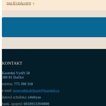
DALŠÍ UDÁLOSTI
KONTAKT
Kostelní Vydří 58
380 01 Dačice
telefon:
775 390 318
e-mail:
generalni.delegat@karmel.cz
datová schránka:
z4nbyas
bank. spojení:
601891339/0800