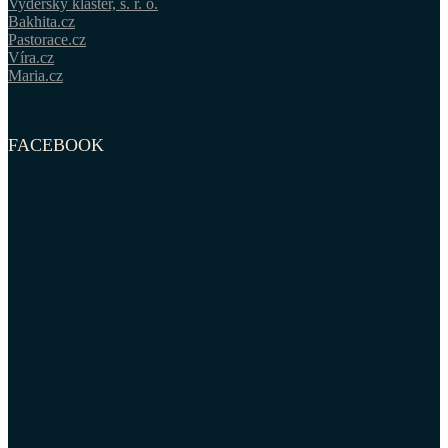
Vyderský klášter, s. r. o.
Bakhita.cz
Pastorace.cz
Víra.cz
Maria.cz
FACEBOOK