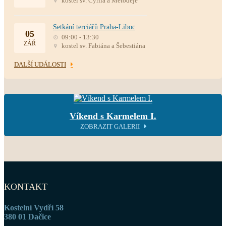
kostel sv. Cyrila a Metoděje
Setkání terciářů Praha-Liboc
05
09:00 - 13:30
ZÁŘ
kostel sv. Fabiána a Šebestiána
DALŠÍ UDÁLOSTI
Víkend s Karmelem I.
ZOBRAZIT GALERII
KONTAKT
Kostelní Vydří 58
380 01 Dačice