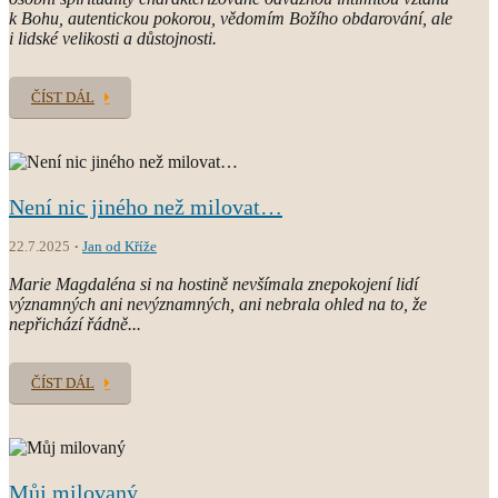
k Bohu, autentickou pokorou, vědomím Božího obdarování, ale
i lidské velikosti a důstojnosti.
ČÍST DÁL
Není nic jiného než milovat…
22.7.2025
Jan od Kříže
Marie Magdaléna si na hostině nevšímala znepokojení lidí
významných ani nevýznamných, ani nebrala ohled na to, že
nepřichází řádně...
ČÍST DÁL
Můj milovaný