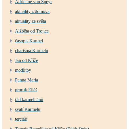
Adrienne von Speyr
aktuality z domova
aktuality ze světa
Alžběta od Trojice
časopis Karmel
charisma Karmelu
Jan od Kříže
modlitby
Panna Maria
prorok Eliáš
řád karmelitánů
svatí Karmelu
terciáři
Terezie Benedikta od Kříže (Edith Stein)