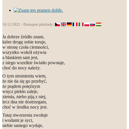
16.12.2022
Dostupné překlady:
Ja dobrze źródło znam,
które drogę sobie toruje,
w stronę czoła ciemności,
wszystko wokół ożywia
a blaskiem sam jest,
z niego wszelkie światło powstaje,
choć do nocy należy.
O tym strumieniu wiem,
że nie da się go przebyć,
że prądem potężnym
wręcz piekło zaleje,
ziemia, niebo piją z niej,
lecz dna nie dostrzegam,
choć w środku nocy jest.
Tutaj stworzenia zwołuje
i wodami je syci,
siebie samego wydaje,