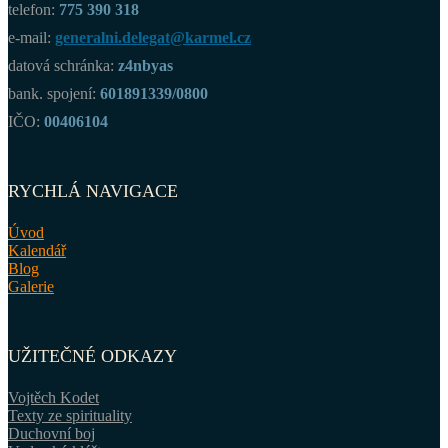
telefon:
775 390 318
e-mail:
generalni.delegat@karmel.cz
datová schránka:
z4nbyas
bank. spojení:
601891339/0800
IČO:
00406104
RYCHLÁ NAVIGACE
Úvod
Kalendář
Blog
Galerie
UŽITEČNÉ ODKAZY
Vojtěch Kodet
Texty ze spirituality
Duchovní boj