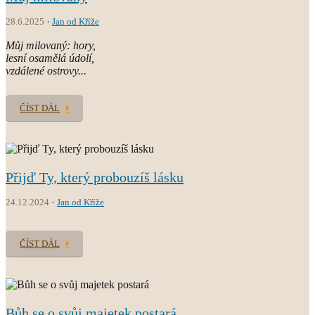
28.6.2025
Jan od Kříže
Můj milovaný: hory,
lesní osamělá údolí,
vzdálené ostrovy...
ČÍST DÁL
Přijď Ty, který probouzíš lásku
24.12.2024
Jan od Kříže
ČÍST DÁL
Bůh se o svůj majetek postará