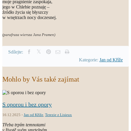
moje pragnienie zaspokaja,
jego w Chlebie poznaję –
źródło życia się błyszczy
w wnętrzach nocy doczesnej.
(parafraza wiersza Jana Pramen)
Sdílejte:
Kategorie:
Jan od Kříže
Mohlo by Vás také zajímat
S oporou i bez opory
16.12.2025
Jan od Kříže
,
Terezie z Lisieux
Třeba trpím temnotami
v životě svém smrtelném...