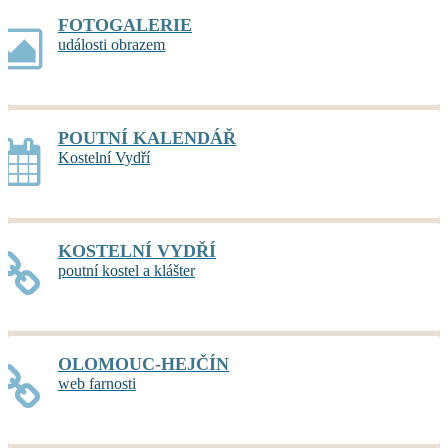
FOTOGALERIE
události obrazem
POUTNÍ KALENDÁŘ
Kostelní Vydří
KOSTELNÍ VYDŘÍ
poutní kostel a klášter
OLOMOUC-HEJČÍN
web farnosti