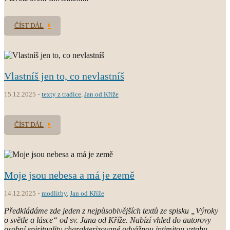
ČÍST DÁL
Vlastníš jen to, co nevlastníš
15.12.2025
texty z tradice
,
Jan od Kříže
ČÍST DÁL
Moje jsou nebesa a má je země
14.12.2025
modlitby
,
Jan od Kříže
Předkládáme zde jeden z nejpůsobivějších textů ze spisku „Výroky
o světle a lásce“ od sv. Jana od Kříže. Nabízí vhled do autorovy
osobní spirituality charakterizované odvážnou intimitou vztahu