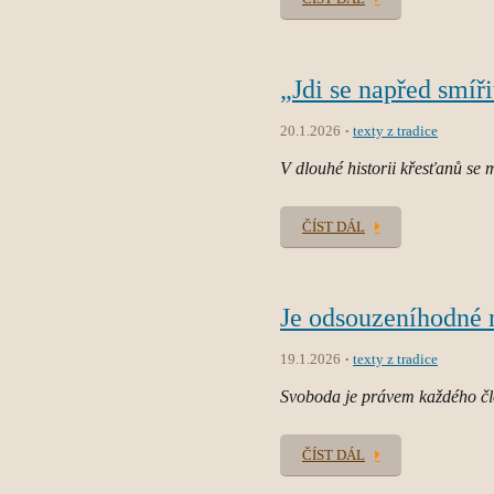
„Jdi se napřed smíř
20.1.2026
texty z tradice
V dlouhé historii křesťanů se m
ČÍST DÁL
Je odsouzeníhodné nu
19.1.2026
texty z tradice
Svoboda je právem každého člo
ČÍST DÁL