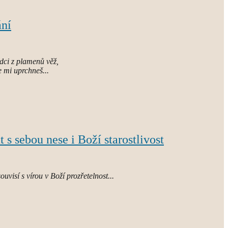
ání
rdci z plamenů věž,
 mi uprchneš...
 sebou nese i Boží starostlivost
souvisí s vírou v Boží prozřetelnost...