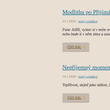
Modlitba po Přijím
15.1.2026
texty z tradice
Pane Ježíši, vystav si v mém s
nebo bude ti v něm zima a zase
ČÍST DÁL
Nepříjemný moment s
14.1.2026
texty z tradice
Trpělivost, stejně jako stálost, 
ČÍST DÁL