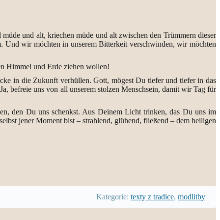
ind müde und alt, kriechen müde und alt zwischen den Trümmern dieser
um. Und wir möchten in unserem Bitterkeit verschwinden, wir möchten
hen Himmel und Erde ziehen wollen!
ke in die Zukunft verhüllen. Gott, mögest Du tiefer und tiefer in das
, befreie uns von all unserem stolzen Menschsein, damit wir Tag für
eben, den Du uns schenkst. Aus Deinem Licht trinken, das Du uns im
lbst jener Moment bist – strahlend, glühend, fließend – dem heiligen
Kategorie:
texty z tradice
,
modlitby