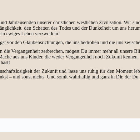
nd Jahrtausenden unserer christlichen westlichen Zivilisation. Wir s
ergänglichkeit, den Schatten des Todes und der Dunkelheit um uns her
Dein ewiges Leben verzweifeln!
 Angst vor den Glaubensrichtungen, die uns bedrohen und die uns zwisc
in die Vergangenheit zerbrechen, mögest Du immer mehr all unsere Blic
che aus uns Kinder, die weder Vergangenheit noch Zukunft kennen. Ja
hast!
enschaftslosigkeit der Zukunft und lasse uns ruhig für den Moment l
t – und sonst nichts. Und somit wahrhaftig und ganz in Dir, der Du se