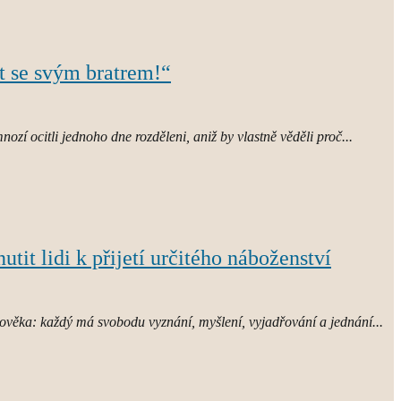
it se svým bratrem!“
nozí ocitli jednoho dne rozděleni, aniž by vlastně věděli proč...
tit lidi k přijetí určitého náboženství
věka: každý má svobodu vyznání, myšlení, vyjadřování a jednání...