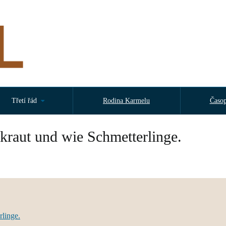
Třetí řád
Rodina Karmelu
Časop
raut und wie Schmetterlinge.