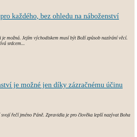
á pro každého, bez ohledu na náboženství
 je možná. Jejím východiskem musí být Boží způsob nazírání věcí.
ívá srdcem...
ství je možné jen díky zázračnému účinu
svojí řečí jméno Páně. Zpravidla je pro člověka lepší nazývat Boha