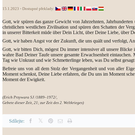
15.1.2023
Dostupné překlady:
Gott, wir spüren das ganze Gewicht von Jahrzehnten, Jahrhunderten u
christlichen westlichen Zivilisation und spüren den Schatten der V
in unserer Bitterkeit müde über Dein Licht, über Deine Liebe, über 
Gott, wir haben Angst vor der Zukunft, die uns quält und verfolgt,
Gott, wir bitten Dich, mögest Du immer intensiver all unsere Blicke 
wahre Bad Deiner Taufe unsere gesamte Erwachsenheit eintauchen. Ma
Tag wie Unkraut und wie Schmetterlinge leben, was Du selbst gesagt 
Befreie uns von all dem Stolz der Vergangenheit und von aller Eig
Moment schenkst, Deine Liebe erfahren, die Du uns im Moment schenks
Moment der Ewigkeit.
(Erich Przywara SJ /1889–1972/,
Gebete dieser Zeit, 21; zur Zeit des 2. Weltkrieges)
Sdílejte: