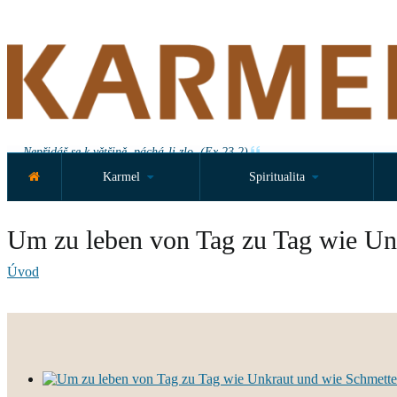
Nepřidáš se k většině, páchá-li zlo. (Ex 23,2)
Karmel
Spiritualita
Um zu leben von Tag zu Tag wie Unk
Úvod