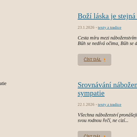
Boží láska je stejn
23.1.2026
texty z tradice
Cesta míru mezi náboženstvími
Bůh se nedívá očima, Bůh se d
ČÍST DÁL
Srovnávání nábožen
sympatie
22.1.2026
texty z tradice
Všechna náboženství pronášejí 
svou rodnou řečí, ne cizí...
ČÍST DÁL