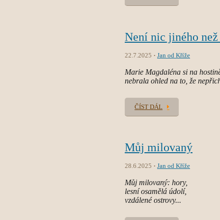
Není nic jiného ne
22.7.2025
Jan od Kříže
Marie Magdaléna si na hostin
nebrala ohled na to, že nepřich
ČÍST DÁL
Můj milovaný
28.6.2025
Jan od Kříže
Můj milovaný: hory,
lesní osamělá údolí,
vzdálené ostrovy...