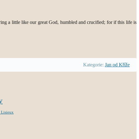
 a little like our great God, humbled and crucified; for if this life is
Kategorie:
Jan od Kříže
y
z Lisieux