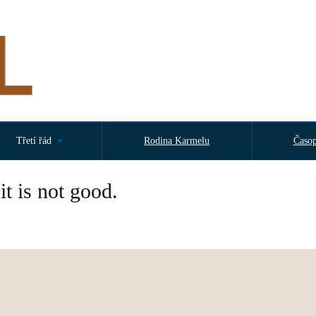
Třetí řád
Rodina Karmelu
Časop
 it is not good.