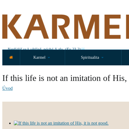
Nepřidáš se k většině, páchá-li zlo. (Ex 23,2)
Karmel
Spiritualita
If this life is not an imitation of His,
Úvod