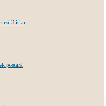
ouzíš lásku
ek postará