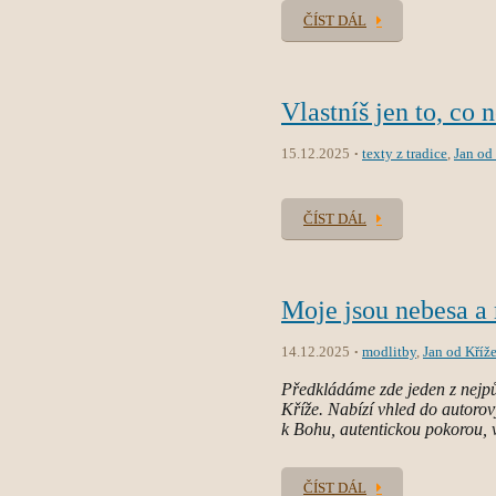
ČÍST DÁL
Vlastníš jen to, co 
15.12.2025
texty z tradice
,
Jan od
ČÍST DÁL
Moje jsou nebesa a
14.12.2025
modlitby
,
Jan od Kříž
Předkládáme zde jeden z nejpůs
Kříže. Nabízí vhled do autorov
k Bohu, autentickou pokorou, v
ČÍST DÁL