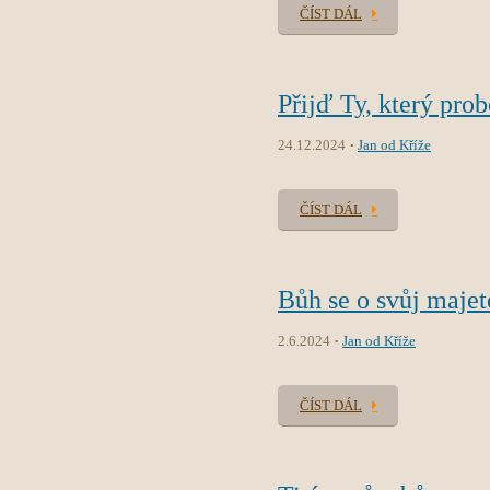
ČÍST DÁL
Přijď Ty, který prob
24.12.2024
Jan od Kříže
ČÍST DÁL
Bůh se o svůj majet
2.6.2024
Jan od Kříže
ČÍST DÁL