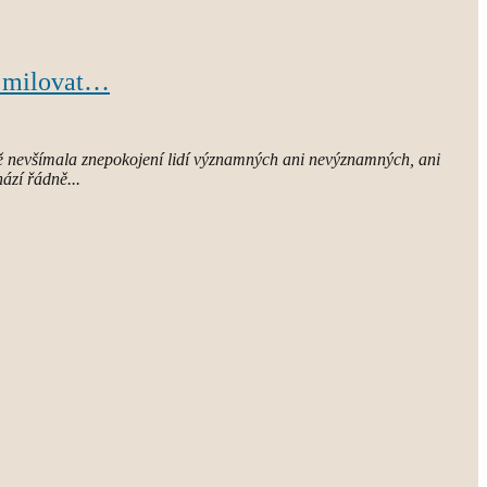
ž milovat…
ě nevšímala znepokojení lidí významných ani nevýznamných, ani
ází řádně...