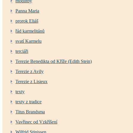
modlitby
Panna Maria
prorok Eliáš
řád karmelitánů
svatí Karmelu
terciáři
Terezie Benedikta od Kříže (Edith Stein)
Terezie z Avily
Terezie z Lisieux
texty
texty z tradice
Titus Brandsma
Vavřinec od Vzkříšení
Wilfrid Stinissen