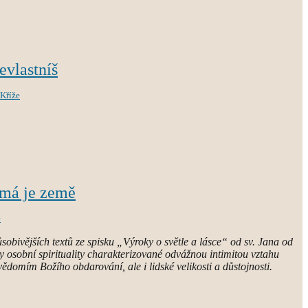
nevlastníš
 Kříže
 má je země
e
obivějších textů ze spisku „Výroky o světle a lásce“ od sv. Jana od
y osobní spirituality charakterizované odvážnou intimitou vztahu
ědomím Božího obdarování, ale i lidské velikosti a důstojnosti.