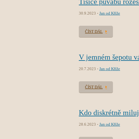
Tisíce půvabů rozes
30.9.2023
Jan od Kříže
ČÍST DÁL
V jemném šepotu v
20.7.2023
Jan od Kříže
ČÍST DÁL
Kdo diskrétně milu
28.6.2023
Jan od Kříže