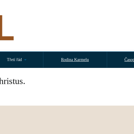
Třetí řád
Rodina Karmelu
Časop
ristus.