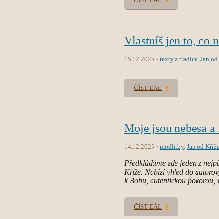
ČÍST DÁL
Vlastníš jen to, co 
15.12.2025
texty z tradice
,
Jan od
ČÍST DÁL
Moje jsou nebesa a
14.12.2025
modlitby
,
Jan od Kříž
Předkládáme zde jeden z nejpůs
Kříže. Nabízí vhled do autorov
k Bohu, autentickou pokorou, v
ČÍST DÁL