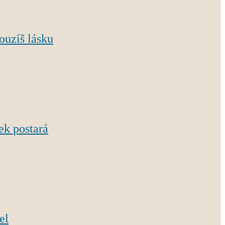
ouzíš lásku
ek postará
el