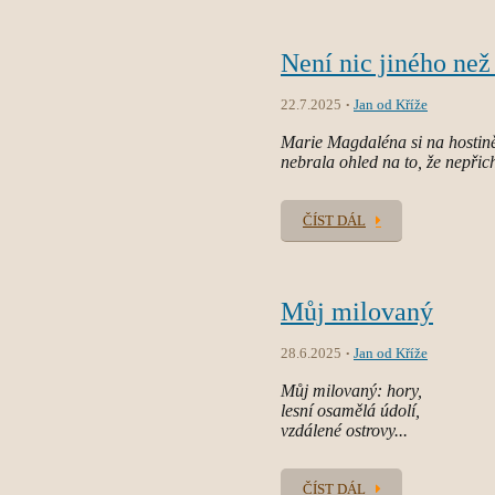
Není nic jiného ne
22.7.2025
Jan od Kříže
Marie Magdaléna si na hostin
nebrala ohled na to, že nepřich
ČÍST DÁL
Můj milovaný
28.6.2025
Jan od Kříže
Můj milovaný: hory,
lesní osamělá údolí,
vzdálené ostrovy...
ČÍST DÁL