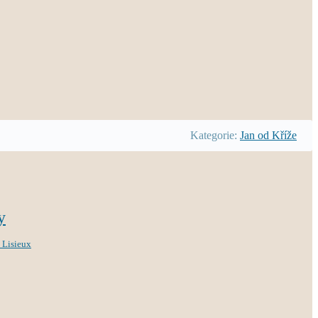
Kategorie:
Jan od Kříže
y
z Lisieux