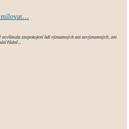
ž milovat…
ě nevšímala znepokojení lidí významných ani nevýznamných, ani
ází řádně...