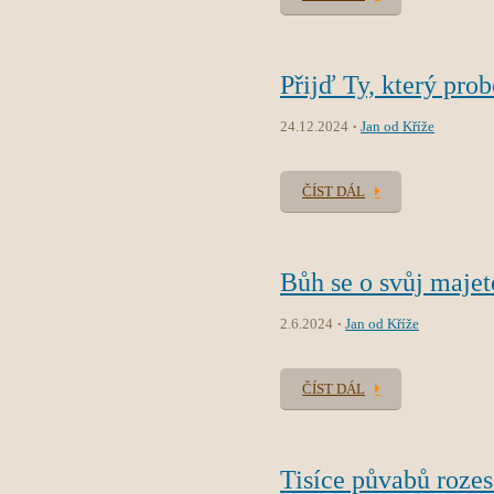
Přijď Ty, který prob
24.12.2024
Jan od Kříže
ČÍST DÁL
Bůh se o svůj majet
2.6.2024
Jan od Kříže
ČÍST DÁL
Tisíce půvabů rozes