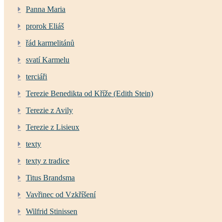
Panna Maria
prorok Eliáš
řád karmelitánů
svatí Karmelu
terciáři
Terezie Benedikta od Kříže (Edith Stein)
Terezie z Avily
Terezie z Lisieux
texty
texty z tradice
Titus Brandsma
Vavřinec od Vzkříšení
Wilfrid Stinissen