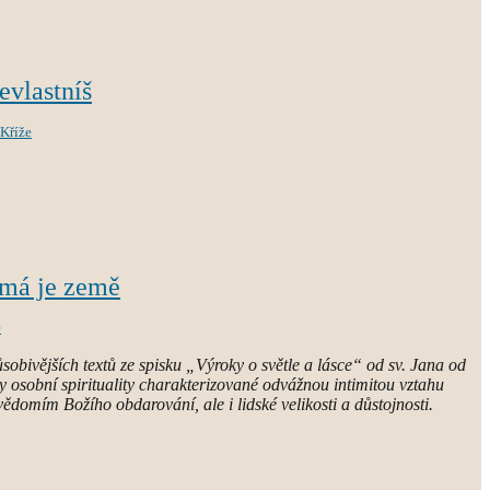
nevlastníš
 Kříže
 má je země
e
obivějších textů ze spisku „Výroky o světle a lásce“ od sv. Jana od
y osobní spirituality charakterizované odvážnou intimitou vztahu
ědomím Božího obdarování, ale i lidské velikosti a důstojnosti.