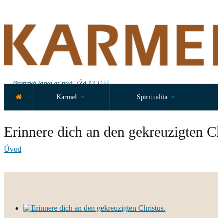
Bratrská láska ať trvá. (Žd 13,1)
Karmel
Spiritualita
Erinnere dich an den gekreuzigten Ch
Úvod