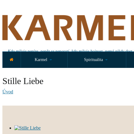
Kdo miluje peníze, peněz se nenasytí, kdo miluje hojnost, nemá nikdy dost.
Karmel
Spiritualita
Stille Liebe
Úvod