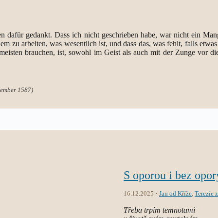
hnen dafür gedankt. Dass ich nicht geschrieben habe, war nicht ein M
em zu arbeiten, was wesentlich ist, und dass das, was fehlt, falls etwas
eisten brauchen, ist, sowohl im Geist als auch mit der Zunge vor die
vember 1587)
S oporou i bez opor
16.12.2025
Jan od Kříže
,
Terezie 
Třeba trpím temnotami