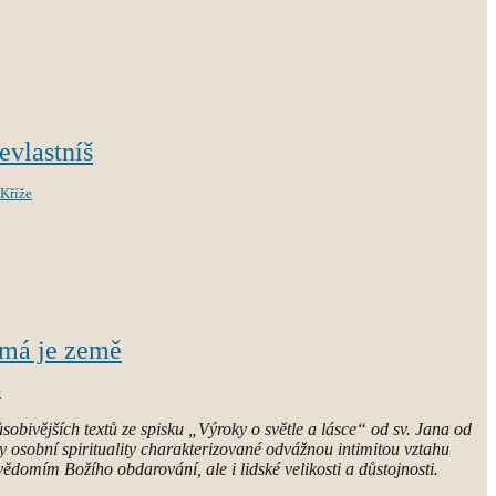
nevlastníš
 Kříže
 má je země
e
obivějších textů ze spisku „Výroky o světle a lásce“ od sv. Jana od
y osobní spirituality charakterizované odvážnou intimitou vztahu
ědomím Božího obdarování, ale i lidské velikosti a důstojnosti.