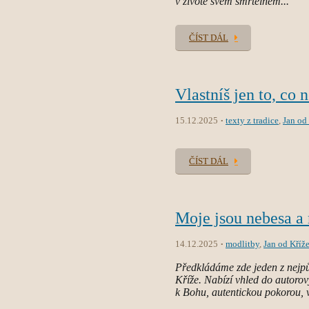
v životě svém smrtelném...
ČÍST DÁL
Vlastníš jen to, co 
15.12.2025
texty z tradice
,
Jan od
ČÍST DÁL
Moje jsou nebesa a
14.12.2025
modlitby
,
Jan od Kříž
Předkládáme zde jeden z nejpůs
Kříže. Nabízí vhled do autorov
k Bohu, autentickou pokorou, v