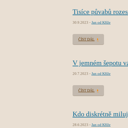
Tisíce půvabů rozes
30.9.2023
Jan od Kříže
ČÍST DÁL
V jemném šepotu v
20.7.2023
Jan od Kříže
ČÍST DÁL
Kdo diskrétně milu
28.6.2023
Jan od Kříže