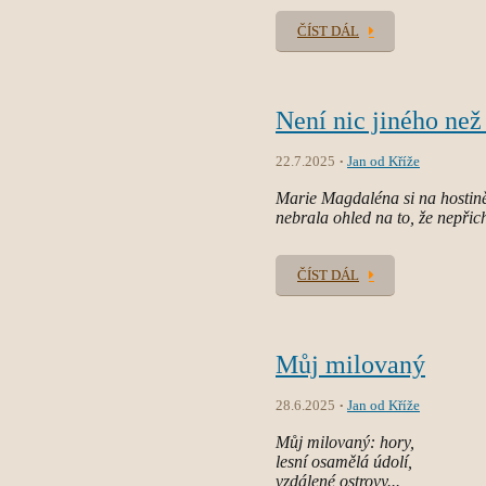
ČÍST DÁL
Není nic jiného ne
22.7.2025
Jan od Kříže
Marie Magdaléna si na hostin
nebrala ohled na to, že nepřich
ČÍST DÁL
Můj milovaný
28.6.2025
Jan od Kříže
Můj milovaný: hory,
lesní osamělá údolí,
vzdálené ostrovy...