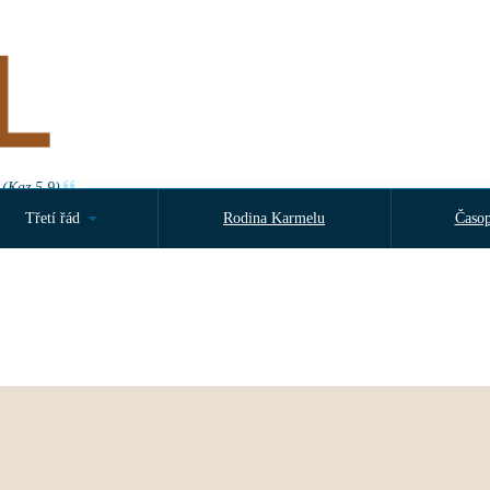
 (Kaz 5,9)
Třetí řád
Rodina Karmelu
Časop