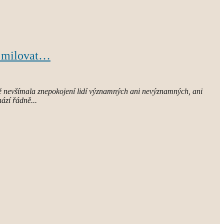
ž milovat…
ě nevšímala znepokojení lidí významných ani nevýznamných, ani
ází řádně...