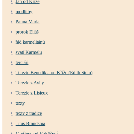
Jan od Kříže
modlitby
Panna Maria
prorok Eliáš
řád karmelitánů
svatí Karmelu
terciáři
Terezie Benedikta od Kříže (Edith Stein)
Terezie z Avily
Terezie z Lisieux
texty
texty z tradice
Titus Brandsma
Vavřinec od Vzkříšení