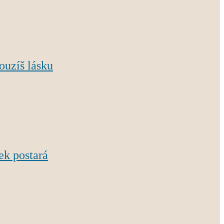
ouzíš lásku
ek postará