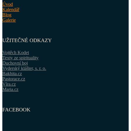
Úvod
Kalendář
Blog
Galerie
UŽITEČNÉ ODKAZY
Vojtěch Kodet
Texty ze spirituality
Duchovní boj
Vyderský klášter, s. r. o.
Bakhita.cz
Pastorace.cz
Víra.cz
Maria.cz
FACEBOOK