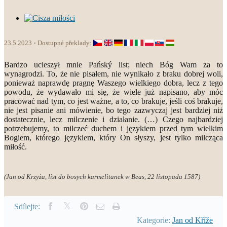
23.5.2023
Dostupné překlady:
Bardzo ucieszył mnie Pańský list; niech Bóg Wam za to
wynagrodzi. To, że nie pisałem, nie wynikało z braku dobrej woli,
ponieważ naprawdę pragnę Waszego wielkiego dobra, lecz z tego
powodu, że wydawało mi się, że wiele już napisano, aby móc
pracować nad tym, co jest ważne, a to, co brakuje, jeśli coś brakuje,
nie jest pisanie ani mówienie, bo tego zazwyczaj jest bardziej niż
dostatecznie, lecz milczenie i działanie. (…) Czego najbardziej
potrzebujemy, to milczeć duchem i językiem przed tym wielkim
Bogiem, którego językiem, który On słyszy, jest tylko milcząca
miłość.
(Jan od Krzyża, list do bosych karmelitanek w Beas, 22 listopada 1587)
Sdílejte:
Kategorie:
Jan od Kříže