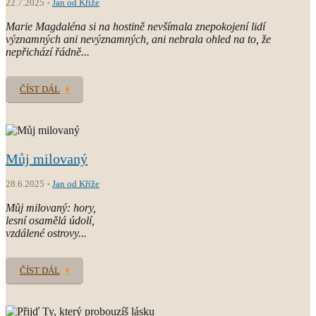
22.7.2025
Jan od Kříže
Marie Magdaléna si na hostině nevšímala znepokojení lidí
významných ani nevýznamných, ani nebrala ohled na to, že
nepřichází řádně...
ČÍST DÁL
Můj milovaný
28.6.2025
Jan od Kříže
Můj milovaný: hory,
lesní osamělá údolí,
vzdálené ostrovy...
ČÍST DÁL