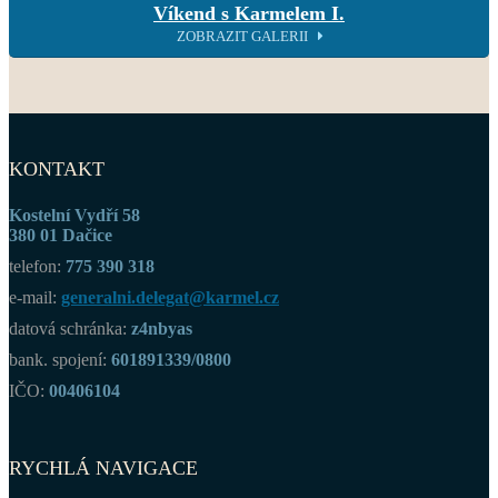
Víkend s Karmelem I.
ZOBRAZIT GALERII
KONTAKT
Kostelní Vydří 58
380 01 Dačice
telefon:
775 390 318
e-mail:
generalni.delegat@karmel.cz
datová schránka:
z4nbyas
bank. spojení:
601891339/0800
IČO:
00406104
RYCHLÁ NAVIGACE