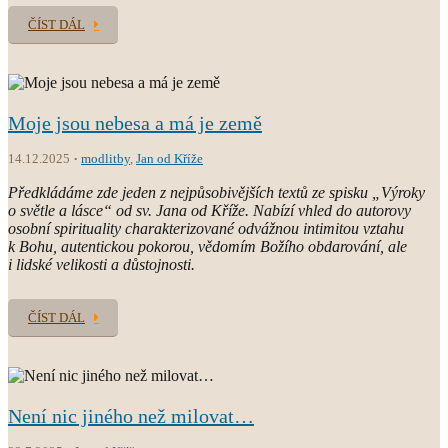
ČÍST DÁL
Moje jsou nebesa a má je země
14.12.2025
modlitby
,
Jan od Kříže
Předkládáme zde jeden z nejpůsobivějších textů ze spisku „Výroky
o světle a lásce“ od sv. Jana od Kříže. Nabízí vhled do autorovy
osobní spirituality charakterizované odvážnou intimitou vztahu
k Bohu, autentickou pokorou, vědomím Božího obdarování, ale
i lidské velikosti a důstojnosti.
ČÍST DÁL
Není nic jiného než milovat…