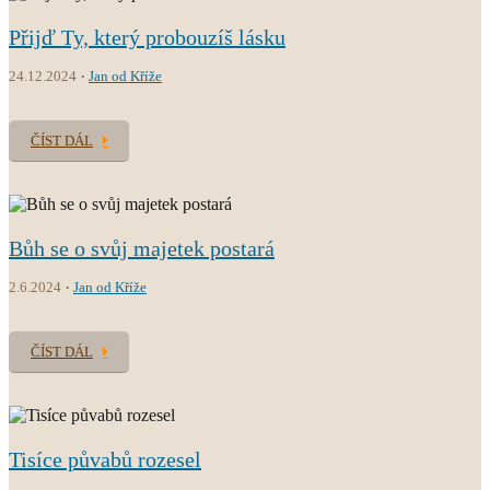
Přijď Ty, který probouzíš lásku
24.12.2024
Jan od Kříže
ČÍST DÁL
Bůh se o svůj majetek postará
2.6.2024
Jan od Kříže
ČÍST DÁL
Tisíce půvabů rozesel