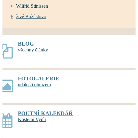
Wilfrid Stinissen
živé Boží slovo
BLOG
všechny články
FOTOGALERIE
události obrazem
POUTNÍ KALENDÁŘ
Kostelní Vydří