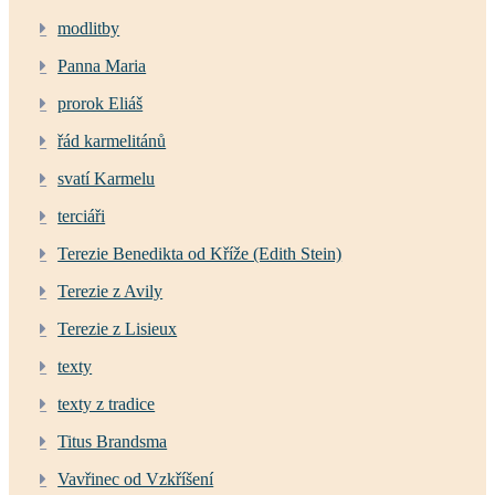
modlitby
Panna Maria
prorok Eliáš
řád karmelitánů
svatí Karmelu
terciáři
Terezie Benedikta od Kříže (Edith Stein)
Terezie z Avily
Terezie z Lisieux
texty
texty z tradice
Titus Brandsma
Vavřinec od Vzkříšení