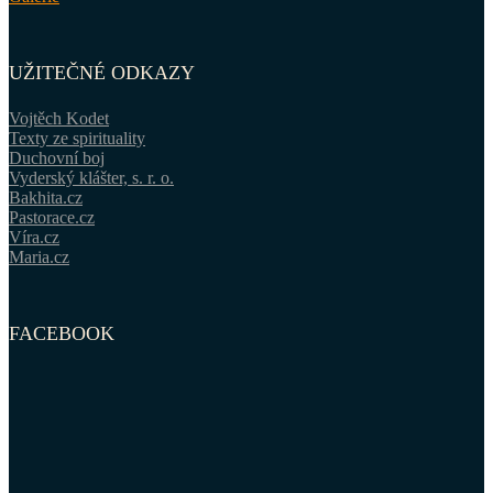
UŽITEČNÉ ODKAZY
Vojtěch Kodet
Texty ze spirituality
Duchovní boj
Vyderský klášter, s. r. o.
Bakhita.cz
Pastorace.cz
Víra.cz
Maria.cz
FACEBOOK