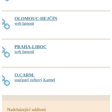
OLOMOUC-HEJČÍN
web farnosti
PRAHA-LIBOC
web farnosti
O.CARM.
současný světový Karmel
Nadcházející události