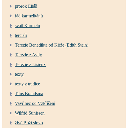
prorok Eliáš
řád karmelitánů
svatí Karmelu
terciáři
Terezie Benedikta od Kříže (Edith Stein)
Terezie z Avily
Terezie z Lisieux
texty
texty z tradice
Titus Brandsma
Vavřinec od Vzkříšení
Wilfrid Stinissen
živé Boží slovo