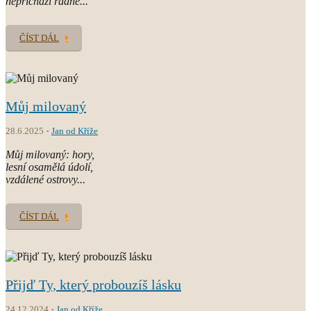
nepřichází řádně...
ČÍST DÁL
Můj milovaný
28.6.2025
Jan od Kříže
Můj milovaný: hory,
lesní osamělá údolí,
vzdálené ostrovy...
ČÍST DÁL
Přijď Ty, který probouzíš lásku
24.12.2024
Jan od Kříže