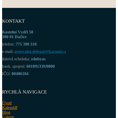
KONTAKT
Kostelní Vydří 58
380 01 Dačice
telefon:
775 390 318
e-mail:
generalni.delegat@karmel.cz
datová schránka:
z4nbyas
bank. spojení:
601891339/0800
IČO:
00406104
RYCHLÁ NAVIGACE
Úvod
Kalendář
Blog
Galerie