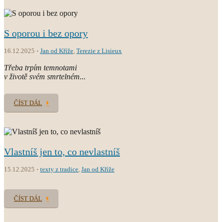
S oporou i bez opory
16.12.2025
Jan od Kříže
,
Terezie z Lisieux
Třeba trpím temnotami
v životě svém smrtelném...
ČÍST DÁL
Vlastníš jen to, co nevlastníš
15.12.2025
texty z tradice
,
Jan od Kříže
ČÍST DÁL