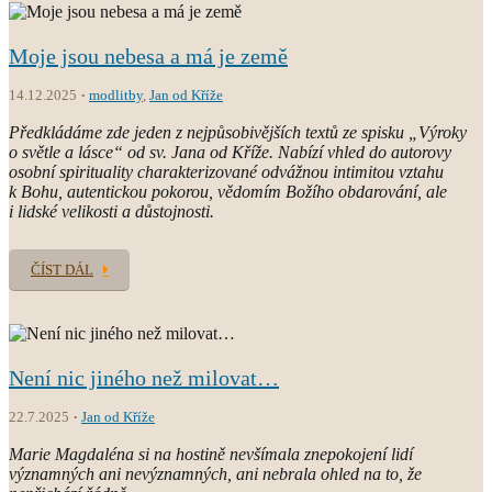
Moje jsou nebesa a má je země
14.12.2025
modlitby
,
Jan od Kříže
Předkládáme zde jeden z nejpůsobivějších textů ze spisku „Výroky
o světle a lásce“ od sv. Jana od Kříže. Nabízí vhled do autorovy
osobní spirituality charakterizované odvážnou intimitou vztahu
k Bohu, autentickou pokorou, vědomím Božího obdarování, ale
i lidské velikosti a důstojnosti.
ČÍST DÁL
Není nic jiného než milovat…
22.7.2025
Jan od Kříže
Marie Magdaléna si na hostině nevšímala znepokojení lidí
významných ani nevýznamných, ani nebrala ohled na to, že