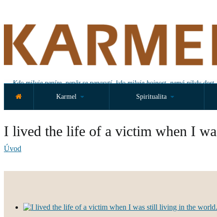
Kdo miluje peníze, peněz se nenasytí, kdo miluje hojnost, nemá nikdy dost.
Karmel
Spiritualita
I lived the life of a victim when I was
Úvod