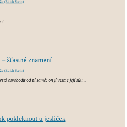
že (Edith Stein)
e?
 – šťastné znamení
že (Edith Stein)
ystá osvobodit od ní samé: on jí vezme její sílu...
ok pokleknout u jesliček