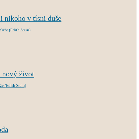
 nikoho v tísni duše
říže (Edith Stein)
 nový život
že (Edith Stein)
oda