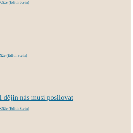
říže (Edith Stein)
íže (Edith Stein)
l dějin nás musí posilovat
říže (Edith Stein)