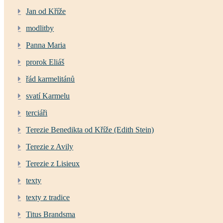
Jan od Kříže
modlitby
Panna Maria
prorok Eliáš
řád karmelitánů
svatí Karmelu
terciáři
Terezie Benedikta od Kříže (Edith Stein)
Terezie z Avily
Terezie z Lisieux
texty
texty z tradice
Titus Brandsma