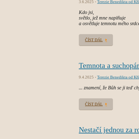
3.6.2025
Terezie Benedikta od Kří
Kdo jsi,
světlo, jež mne naplňuje
a osvětluje temnotu mého srdc
ČÍST DÁL
Temnota a suchopár
9.4.2025
Terezie Benedikta od Kří
... znamení, že Bůh se ji teď ch
ČÍST DÁL
Nestačí jednou za r