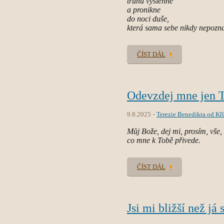
trůnu vyšlehne
a pronikne
do noci duše,
která sama sebe nikdy nepozn
ČÍST DÁL
Odevzdej mne jen T
9.8.2025
Terezie Benedikta od Kří
Můj Bože, dej mi, prosím, vše,
co mne k Tobě přivede.
ČÍST DÁL
Jsi mi bližší než já