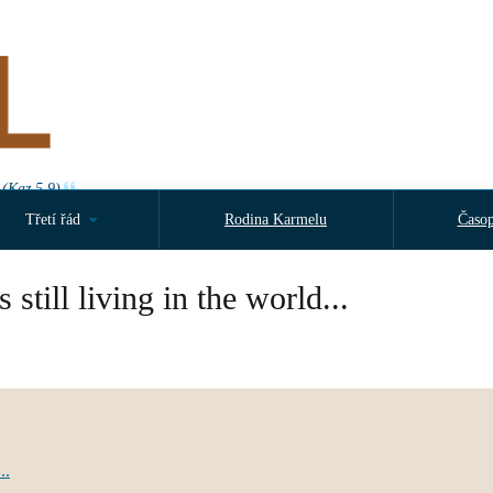
 (Kaz 5,9)
Třetí řád
Rodina Karmelu
Časop
 still living in the world...