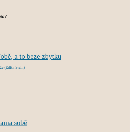
ala?
obě, a to beze zbytku
že (Edith Stein)
 sama sobě