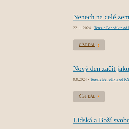
Nenech na celé zemi
22.11.2024
Terezie Benedikta od K
ČÍST DÁL
Nový den začít jako
9.8.2024
Terezie Benedikta od Kří
ČÍST DÁL
Lidská a Boží svob