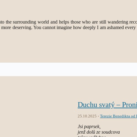
o the surrounding world and helps those who are still wandering reconc
more deserving. You cannot imagine how deeply I am ashamed every time
Duchu svatý – Pron
25.10.2025
Terezie Benedikta od K
Jsi paprsek,
jenž dolů ze soudcova