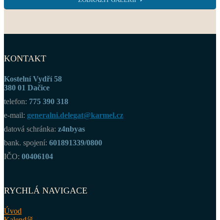
KONTAKT
Kostelní Vydří 58
380 01 Dačice
telefon:
775 390 318
e-mail:
generalni.delegat@karmel.cz
datová schránka:
z4nbyas
bank. spojení:
601891339/0800
IČO:
00406104
RYCHLÁ NAVIGACE
Úvod
Kalendář