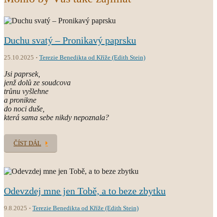
Duchu svatý – Pronikavý paprsku
25.10.2025
Terezie Benedikta od Kříže (Edith Stein)
Jsi paprsek,
jenž dolů ze soudcova
trůnu vyšlehne
a pronikne
do noci duše,
která sama sebe nikdy nepoznala?
ČÍST DÁL
Odevzdej mne jen Tobě, a to beze zbytku
9.8.2025
Terezie Benedikta od Kříže (Edith Stein)