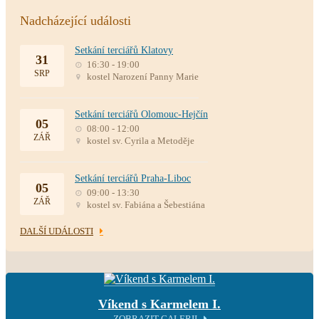
Nadcházející události
Setkání terciářů Klatovy
31
16:30 - 19:00
SRP
kostel Narození Panny Marie
Setkání terciářů Olomouc-Hejčín
05
08:00 - 12:00
ZÁŘ
kostel sv. Cyrila a Metoděje
Setkání terciářů Praha-Liboc
05
09:00 - 13:30
ZÁŘ
kostel sv. Fabiána a Šebestiána
DALŠÍ UDÁLOSTI
Víkend s Karmelem I.
ZOBRAZIT GALERII