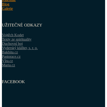
Blog
Galerie
UŽITEČNÉ ODKAZY
Vojtěch Kodet
Texty ze spirituality
Duchovní boj
Vyderský klášter, s. r. o.
Bakhita.cz
Pastorace.cz
Víra.cz
Maria.cz
FACEBOOK