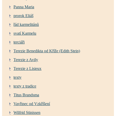
Panna Maria
prorok Eliáš
řád karmelitánů
svatí Karmelu
terciáři
Terezie Benedikta od Kříže (Edith Stein)
Terezie z Avily
Terezie z Lisieux
texty
texty z tradice
Titus Brandsma
Vavřinec od Vzkříšení
Wilfrid Stinissen