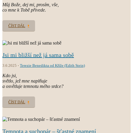
Můj Bože, dej mi, prosím, vše,
co mne k Tobě přivede.
ČÍST DÁL
Jsi mi bližší než já sama sobě
3.6.2025
Terezie Benedikta od Kříže (Edith Stein)
Kdo jsi,
světlo, jež mne naplňuje
a osvětluje temnotu mého srdce?
ČÍST DÁL
Temnota a suchopár – šťastné znamení