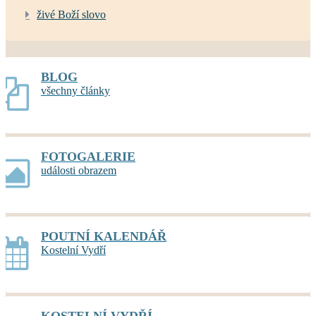
živé Boží slovo
BLOG
všechny články
FOTOGALERIE
události obrazem
POUTNÍ KALENDÁŘ
Kostelní Vydří
KOSTELNÍ VYDŘÍ