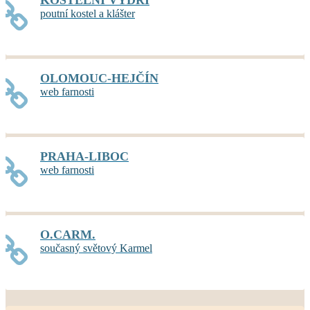
poutní kostel a klášter
OLOMOUC-HEJČÍN
web farnosti
PRAHA-LIBOC
web farnosti
O.CARM.
současný světový Karmel