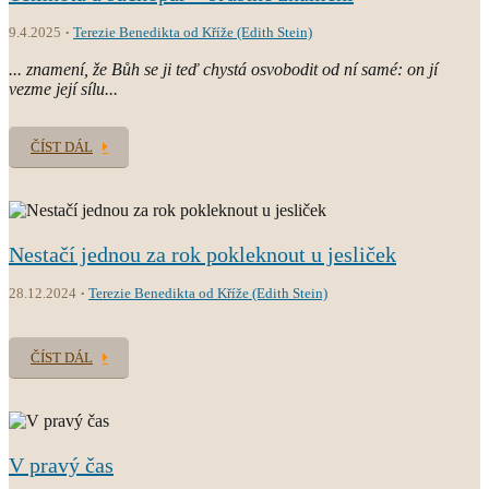
9.4.2025
Terezie Benedikta od Kříže (Edith Stein)
... znamení, že Bůh se ji teď chystá osvobodit od ní samé: on jí
vezme její sílu...
ČÍST DÁL
Nestačí jednou za rok pokleknout u jesliček
28.12.2024
Terezie Benedikta od Kříže (Edith Stein)
ČÍST DÁL
V pravý čas