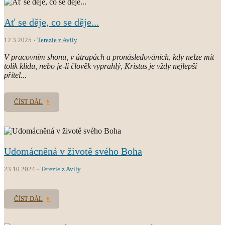
Ať se děje, co se děje...
12.3.2025
Terezie z Avily
V pracovním shonu, v útrapách a pronásledováních, kdy nelze mít
tolik klidu, nebo je-li člověk vyprahlý, Kristus je vždy nejlepší
přítel...
ČÍST DÁL
Udomácněná v životě svého Boha
23.10.2024
Terezie z Avily
ČÍST DÁL