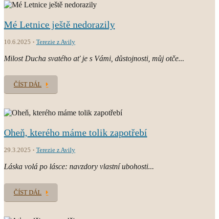
Mé Letnice ještě nedorazily
10.6.2025
Terezie z Avily
Milost Ducha svatého ať je s Vámi, důstojnosti, můj otče...
ČÍST DÁL
Oheň, kterého máme tolik zapotřebí
29.3.2025
Terezie z Avily
Láska volá po lásce: navzdory vlastní ubohosti...
ČÍST DÁL