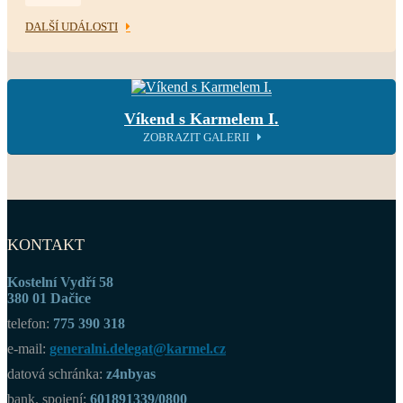
DALŠÍ UDÁLOSTI
Víkend s Karmelem I.
ZOBRAZIT GALERII
KONTAKT
Kostelní Vydří 58
380 01 Dačice
telefon:
775 390 318
e-mail:
generalni.delegat@karmel.cz
datová schránka:
z4nbyas
bank. spojení:
601891339/0800