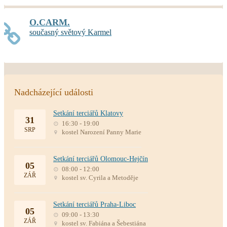
O.CARM.
současný světový Karmel
Nadcházející události
Setkání terciářů Klatovy
31
16:30 - 19:00
SRP
kostel Narození Panny Marie
Setkání terciářů Olomouc-Hejčín
05
08:00 - 12:00
ZÁŘ
kostel sv. Cyrila a Metoděje
Setkání terciářů Praha-Liboc
05
09:00 - 13:30
ZÁŘ
kostel sv. Fabiána a Šebestiána