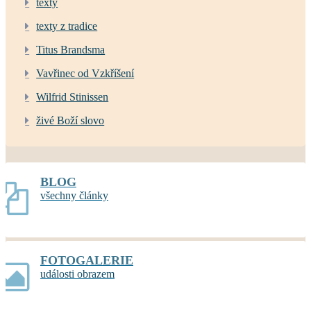
texty
texty z tradice
Titus Brandsma
Vavřinec od Vzkříšení
Wilfrid Stinissen
živé Boží slovo
BLOG
všechny články
FOTOGALERIE
události obrazem