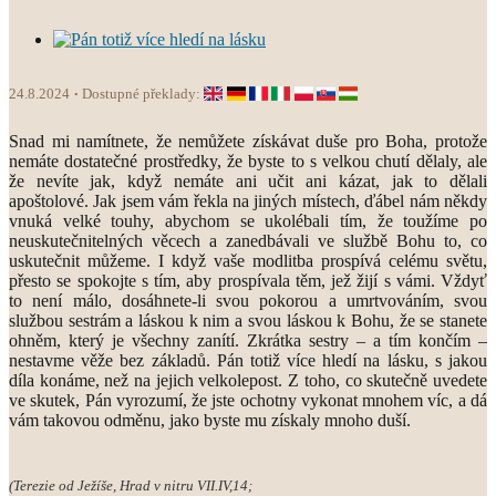
24.8.2024
Dostupné překlady:
Snad mi namítnete, že nemůžete získávat duše pro Boha, protože
nemáte dostatečné prostředky, že byste to s velkou chutí dělaly, ale
že nevíte jak, když nemáte ani učit ani kázat, jak to dělali
apoštolové. Jak jsem vám řekla na jiných místech, ďábel nám někdy
vnuká velké touhy, abychom se ukolébali tím, že toužíme po
neuskutečnitelných věcech a zanedbávali ve službě Bohu to, co
uskutečnit můžeme. I když vaše modlitba prospívá celému světu,
přesto se spokojte s tím, aby prospívala těm, jež žijí s vámi. Vždyť
to není málo, dosáhnete-li svou pokorou a umrtvováním, svou
službou sestrám a láskou k nim a svou láskou k Bohu, že se stanete
ohněm, který je všechny zanítí. Zkrátka sestry – a tím končím –
nestavme věže bez základů. Pán totiž více hledí na lásku, s jakou
díla konáme, než na jejich velkolepost. Z toho, co skutečně uvedete
ve skutek, Pán vyrozumí, že jste ochotny vykonat mnohem víc, a dá
vám takovou odměnu, jako byste mu získaly mnoho duší.
(Terezie od Ježíše, Hrad v nitru VII.IV,14;