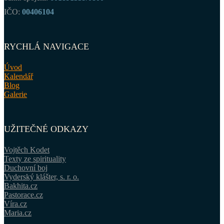
IČO:
00406104
RYCHLÁ NAVIGACE
Úvod
Kalendář
Blog
Galerie
UŽITEČNÉ ODKAZY
Vojtěch Kodet
Texty ze spirituality
Duchovní boj
Vyderský klášter, s. r. o.
Bakhita.cz
Pastorace.cz
Víra.cz
Maria.cz