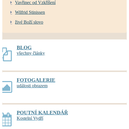
Vavřinec od Vzkříšení
Wilfrid Stinissen
živé Boží slovo
BLOG
všechny články
FOTOGALERIE
události obrazem
POUTNÍ KALENDÁŘ
Kostelní Vydří