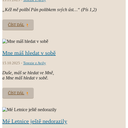
„Kéž mě políbí Pán polibkem svých úst…“ (Pís 1,2)
ČÍST DÁL
Mne máš hledat v sobě
15.10.2025
Terezie z Avily
Duše, máš se hledat ve Mně,
a Mne máš hledat v sobě.
ČÍST DÁL
Mé Letnice ještě nedorazily