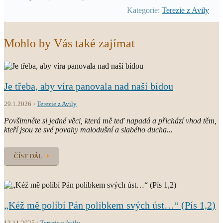
Kategorie:
Terezie z Avily
Mohlo by Vás také zajímat
Je třeba, aby víra panovala nad naší bídou
29.1.2026
Terezie z Avily
Povšimněte si jedné věci, která mě teď napadá a přichází vhod těm,
kteří jsou ze své povahy malodušní a slabého ducha...
ČÍST DÁL
„Kéž mě políbí Pán polibkem svých úst…“ (Pís 1,2)
13.11.2025
Terezie z Avily