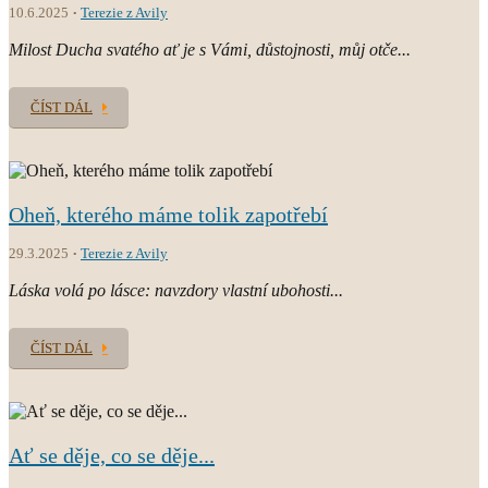
10.6.2025
Terezie z Avily
Milost Ducha svatého ať je s Vámi, důstojnosti, můj otče...
ČÍST DÁL
Oheň, kterého máme tolik zapotřebí
29.3.2025
Terezie z Avily
Láska volá po lásce: navzdory vlastní ubohosti...
ČÍST DÁL
Ať se děje, co se děje...