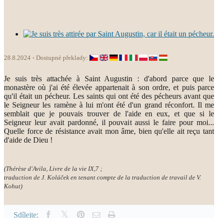
28.8.2024
Dostupné překlady:
Je suis très attachée à Saint Augustin : d'abord parce que le
monastère où j'ai été élevée appartenait à son ordre, et puis parce
qu'il était un pécheur. Les saints qui ont été des pécheurs avant que
le Seigneur les ramène à lui m'ont été d'un grand réconfort. Il me
semblait que je pouvais trouver de l'aide en eux, et que si le
Seigneur leur avait pardonné, il pouvait aussi le faire pour moi...
Quelle force de résistance avait mon âme, bien qu'elle ait reçu tant
d'aide de Dieu !
(Thérèse d'Avila, Livre de la vie IX,7 ;
traduction de J. Koláček en tenant compte de la traduction de travail de V.
Kohut)
Sdílejte: