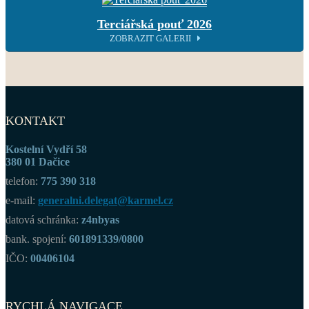
Terciářská pouť 2026
ZOBRAZIT GALERII
KONTAKT
Kostelní Vydří 58
380 01 Dačice
telefon:
775 390 318
e-mail:
generalni.delegat@karmel.cz
datová schránka:
z4nbyas
bank. spojení:
601891339/0800
IČO:
00406104
RYCHLÁ NAVIGACE