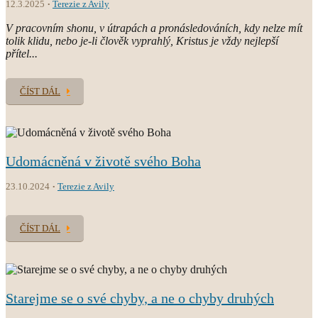
12.3.2025
Terezie z Avily
V pracovním shonu, v útrapách a pronásledováních, kdy nelze mít
tolik klidu, nebo je-li člověk vyprahlý, Kristus je vždy nejlepší
přítel...
ČÍST DÁL
Udomácněná v životě svého Boha
23.10.2024
Terezie z Avily
ČÍST DÁL
Starejme se o své chyby, a ne o chyby druhých