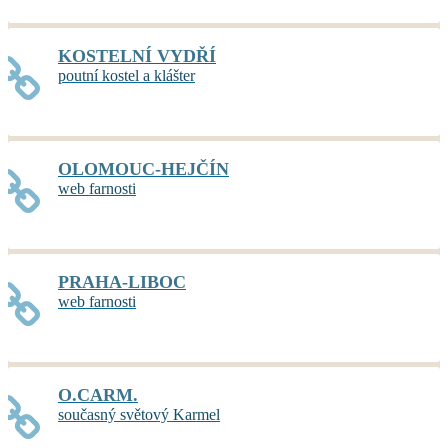
KOSTELNÍ VYDŘÍ
poutní kostel a klášter
OLOMOUC-HEJČÍN
web farnosti
PRAHA-LIBOC
web farnosti
O.CARM.
současný světový Karmel