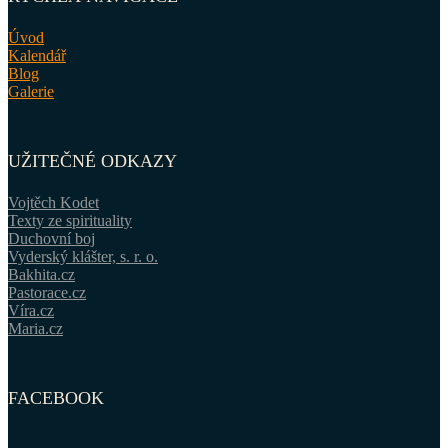
Úvod
Kalendář
Blog
Galerie
UŽITEČNÉ ODKAZY
Vojtěch Kodet
Texty ze spirituality
Duchovní boj
Vyderský klášter, s. r. o.
Bakhita.cz
Pastorace.cz
Víra.cz
Maria.cz
FACEBOOK