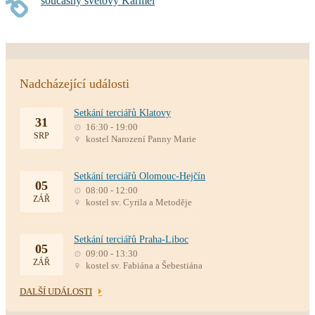
současný světový Karmel
Nadcházející události
Setkání terciářů Klatovy
31
16:30 - 19:00
SRP
kostel Narození Panny Marie
Setkání terciářů Olomouc-Hejčín
05
08:00 - 12:00
ZÁŘ
kostel sv. Cyrila a Metoděje
Setkání terciářů Praha-Liboc
05
09:00 - 13:30
ZÁŘ
kostel sv. Fabiána a Šebestiána
DALŠÍ UDÁLOSTI