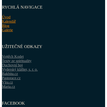
RYCHLÁ NAVIGACE
Úvod
Kalendář
Blog
Galerie
UŽITEČNÉ ODKAZY
Vojtěch Kodet
Texty ze spirituality
Duchovní boj
Vyderský klášter, s. r. o.
Bakhita.cz
Pastorace.cz
Víra.cz
Maria.cz
FACEBOOK