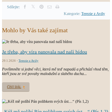
Sdílejte:
Kategorie:
Terezie z Avily
Mohlo by Vás také zajímat
Je třeba, aby víra panovala nad naší bídou
29.1.2026
Terezie z Avily
Povšimněte si jedné věci, která mě teď napadá a přichází vhod těm,
kteří jsou ze své povahy malodušní a slabého ducha...
ČÍST DÁL
„Kéž mě políbí Pán polibkem svých úst…“ (Pís 1,2)