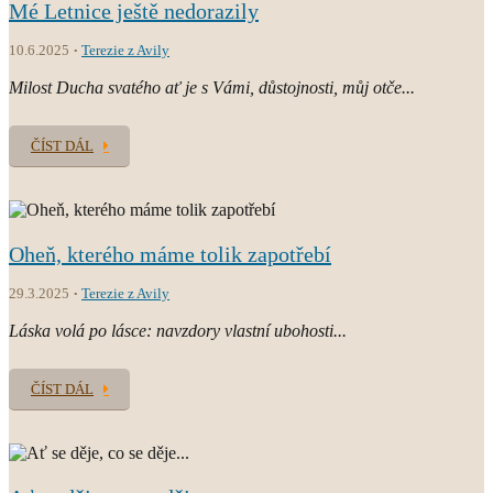
Mé Letnice ještě nedorazily
10.6.2025
Terezie z Avily
Milost Ducha svatého ať je s Vámi, důstojnosti, můj otče...
ČÍST DÁL
Oheň, kterého máme tolik zapotřebí
29.3.2025
Terezie z Avily
Láska volá po lásce: navzdory vlastní ubohosti...
ČÍST DÁL