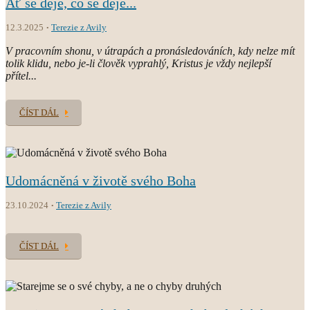
Ať se děje, co se děje...
12.3.2025
Terezie z Avily
V pracovním shonu, v útrapách a pronásledováních, kdy nelze mít
tolik klidu, nebo je-li člověk vyprahlý, Kristus je vždy nejlepší
přítel...
ČÍST DÁL
Udomácněná v životě svého Boha
23.10.2024
Terezie z Avily
ČÍST DÁL