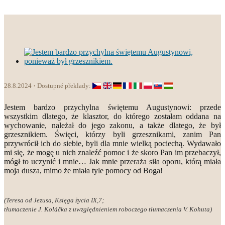
28.8.2024
Dostupné překlady:
Jestem bardzo przychylna świętemu Augustynowi: przede
wszystkim dlatego, że klasztor, do którego zostałam oddana na
wychowanie, należał do jego zakonu, a także dlatego, że był
grzesznikiem. Święci, którzy byli grzesznikami, zanim Pan
przywrócił ich do siebie, byli dla mnie wielką pociechą. Wydawało
mi się, że mogę u nich znaleźć pomoc i że skoro Pan im przebaczył,
mógł to uczynić i mnie… Jak mnie przeraża siła oporu, którą miała
moja dusza, mimo że miała tyle pomocy od Boga!
(Teresa od Jezusa, Księga życia IX,7;
tłumaczenie J. Koláčka z uwzględnieniem roboczego tłumaczenia V. Kohuta)