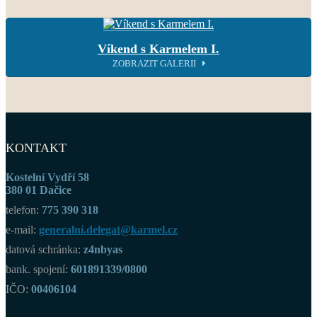
Víkend s Karmelem I.
ZOBRAZIT GALERII
KONTAKT
Kostelní Vydří 58
380 01 Dačice
telefon:
775 390 318
e-mail:
generalni.delegat@karmel.cz
datová schránka:
z4nbyas
bank. spojení:
601891339/0800
IČO:
00406104