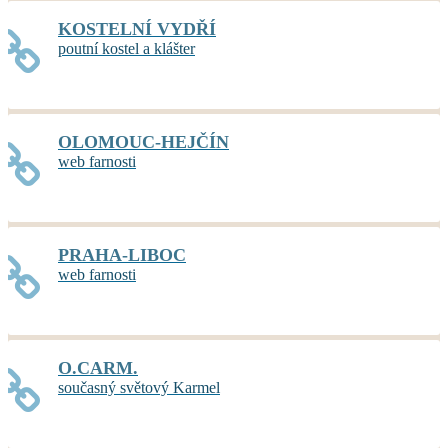
KOSTELNÍ VYDŘÍ
poutní kostel a klášter
OLOMOUC-HEJČÍN
web farnosti
PRAHA-LIBOC
web farnosti
O.CARM.
současný světový Karmel