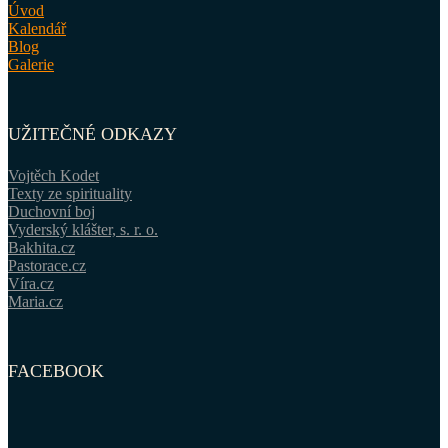
Úvod
Kalendář
Blog
Galerie
UŽITEČNÉ ODKAZY
Vojtěch Kodet
Texty ze spirituality
Duchovní boj
Vyderský klášter, s. r. o.
Bakhita.cz
Pastorace.cz
Víra.cz
Maria.cz
FACEBOOK