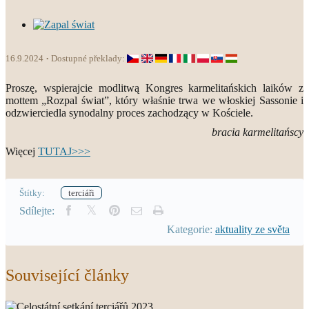
16.9.2024
Dostupné překlady:
Proszę, wspierajcie modlitwą Kongres karmelitańskich laików z
mottem „Rozpal świat”, który właśnie trwa we włoskiej Sassonie i
odzwierciedla synodalny proces zachodzący w Kościele.
bracia karmelitańscy
Więcej
TUTAJ>>>
Štítky:
terciáři
Sdílejte:
Kategorie:
aktuality ze světa
Související články