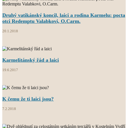
Druhý vatikánský koncil, laici a rodina Karmelu: pocta
otci Redemptu Valabkovi, O.Carm.
20.1.2018
Karmelitánský řád a laici
19.6.2017
K čemu že ti laici jsou?
7.2.2018