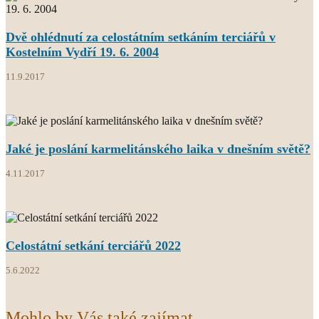
Dvě ohlédnutí za celostátním setkáním terciářů v
Kostelním Vydří 19. 6. 2004
11.9.2017
Jaké je poslání karmelitánského laika v dnešním světě?
4.11.2017
Celostátní setkání terciářů 2022
5.6.2022
Mohlo by Vás také zajímat