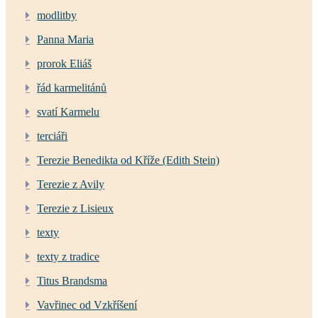
modlitby
Panna Maria
prorok Eliáš
řád karmelitánů
svatí Karmelu
terciáři
Terezie Benedikta od Kříže (Edith Stein)
Terezie z Avily
Terezie z Lisieux
texty
texty z tradice
Titus Brandsma
Vavřinec od Vzkříšení