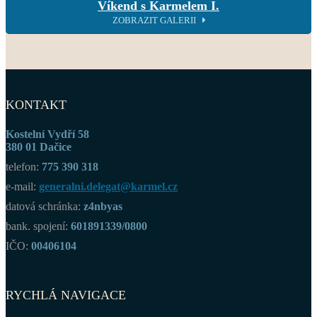
Víkend s Karmelem I.
ZOBRAZIT GALERII
KONTAKT
Kostelní Vydří 58
380 01 Dačice
telefon:
775 390 318
e-mail:
generalni.delegat@karmel.cz
datová schránka:
z4nbyas
bank. spojení:
601891339/0800
IČO:
00406104
RYCHLÁ NAVIGACE