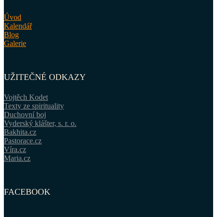
Úvod
Kalendář
Blog
Galerie
UŽITEČNÉ ODKAZY
Vojtěch Kodet
Texty ze spirituality
Duchovní boj
Vyderský klášter, s. r. o.
Bakhita.cz
Pastorace.cz
Víra.cz
Maria.cz
FACEBOOK