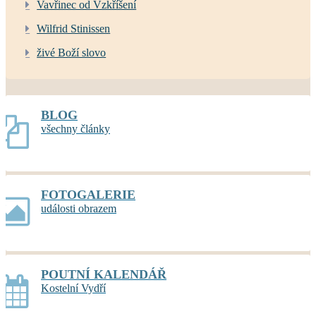
Vavřinec od Vzkříšení
Wilfrid Stinissen
živé Boží slovo
BLOG
všechny články
FOTOGALERIE
události obrazem
POUTNÍ KALENDÁŘ
Kostelní Vydří