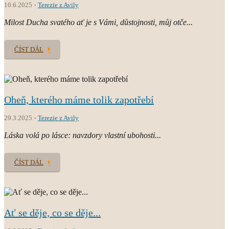
10.6.2025
Terezie z Avily
Milost Ducha svatého ať je s Vámi, důstojnosti, můj otče...
ČÍST DÁL
Oheň, kterého máme tolik zapotřebí
29.3.2025
Terezie z Avily
Láska volá po lásce: navzdory vlastní ubohosti...
ČÍST DÁL
Ať se děje, co se děje...