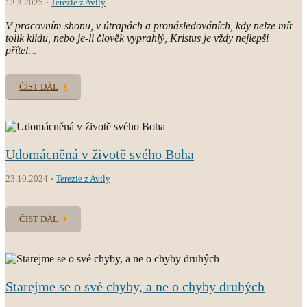
12.3.2025
Terezie z Avily
V pracovním shonu, v útrapách a pronásledováních, kdy nelze mít
tolik klidu, nebo je-li člověk vyprahlý, Kristus je vždy nejlepší
přítel...
ČÍST DÁL
Udomácněná v životě svého Boha
23.10.2024
Terezie z Avily
ČÍST DÁL
Starejme se o své chyby, a ne o chyby druhých