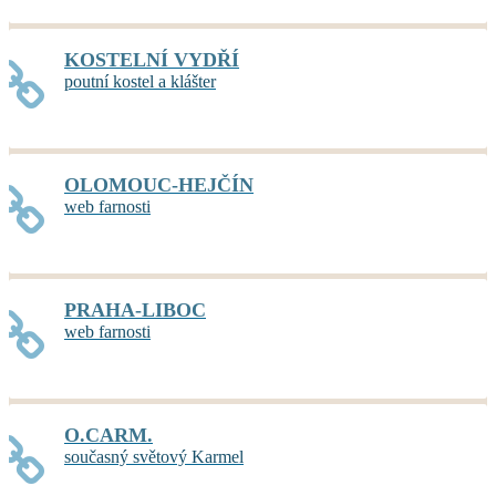
KOSTELNÍ VYDŘÍ
poutní kostel a klášter
OLOMOUC-HEJČÍN
web farnosti
PRAHA-LIBOC
web farnosti
O.CARM.
současný světový Karmel