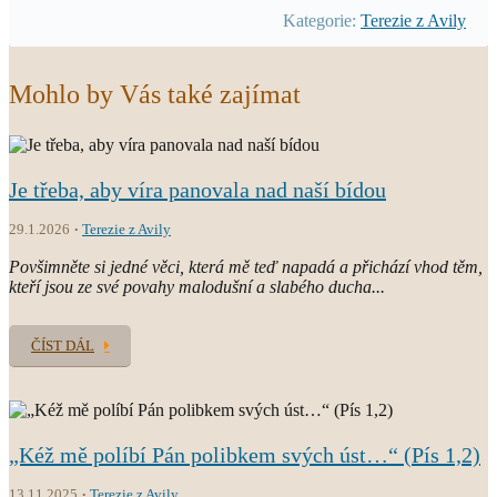
Kategorie:
Terezie z Avily
Mohlo by Vás také zajímat
Je třeba, aby víra panovala nad naší bídou
29.1.2026
Terezie z Avily
Povšimněte si jedné věci, která mě teď napadá a přichází vhod těm,
kteří jsou ze své povahy malodušní a slabého ducha...
ČÍST DÁL
„Kéž mě políbí Pán polibkem svých úst…“ (Pís 1,2)
13.11.2025
Terezie z Avily