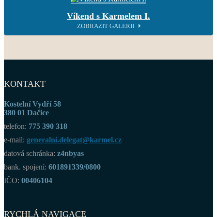
Víkend s Karmelem I.
ZOBRAZIT GALERII
KONTAKT
Kostelní Vydří 58
380 01 Dačice
telefon:
775 390 318
e-mail:
generalni.delegat@karmel.cz
datová schránka:
z4nbyas
bank. spojení:
601891339/0800
IČO:
00406104
RYCHLÁ NAVIGACE