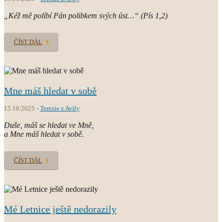
„Kéž mě políbí Pán polibkem svých úst…“ (Pís 1,2)
ČÍST DÁL
Mne máš hledat v sobě
15.10.2025
Terezie z Avily
Duše, máš se hledat ve Mně,
a Mne máš hledat v sobě.
ČÍST DÁL
Mé Letnice ještě nedorazily