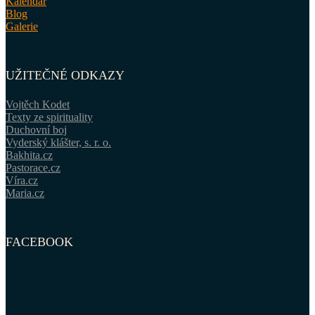
Kalendář
Blog
Galerie
UŽITEČNÉ ODKAZY
Vojtěch Kodet
Texty ze spirituality
Duchovní boj
Vyderský klášter, s. r. o.
Bakhita.cz
Pastorace.cz
Víra.cz
Maria.cz
FACEBOOK