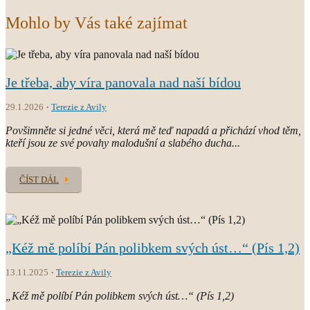
Mohlo by Vás také zajímat
Je třeba, aby víra panovala nad naší bídou
29.1.2026
Terezie z Avily
Povšimněte si jedné věci, která mě teď napadá a přichází vhod těm,
kteří jsou ze své povahy malodušní a slabého ducha...
ČÍST DÁL
„Kéž mě políbí Pán polibkem svých úst…“ (Pís 1,2)
13.11.2025
Terezie z Avily
„Kéž mě políbí Pán polibkem svých úst…“ (Pís 1,2)