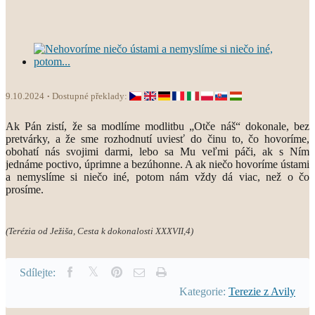
9.10.2024
Dostupné překlady:
Ak Pán zistí, že sa modlíme modlitbu „Otče náš“ dokonale, bez
pretvárky, a že sme rozhodnutí uviesť do činu to, čo hovoríme,
obohatí nás svojimi darmi, lebo sa Mu veľmi páči, ak s Ním
jednáme poctivo, úprimne a bezúhonne. A ak niečo hovoríme ústami
a nemyslíme si niečo iné, potom nám vždy dá viac, než o čo
prosíme.
(Terézia od Ježiša, Cesta k dokonalosti XXXVII,4)
Sdílejte:
Kategorie:
Terezie z Avily