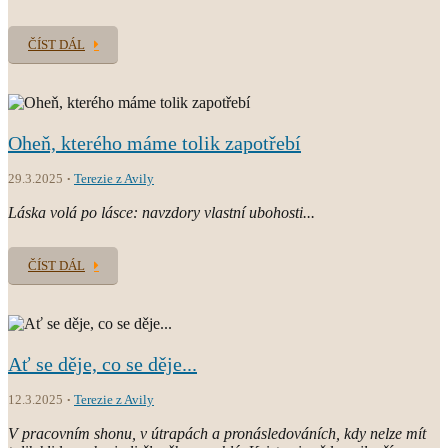
ČÍST DÁL
Oheň, kterého máme tolik zapotřebí
29.3.2025
Terezie z Avily
Láska volá po lásce: navzdory vlastní ubohosti...
ČÍST DÁL
Ať se děje, co se děje...
12.3.2025
Terezie z Avily
V pracovním shonu, v útrapách a pronásledováních, kdy nelze mít