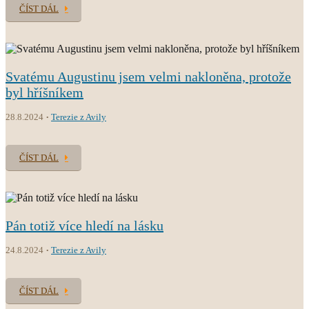
ČÍST DÁL
Svatému Augustinu jsem velmi nakloněna, protože
byl hříšníkem
28.8.2024
Terezie z Avily
ČÍST DÁL
Pán totiž více hledí na lásku
24.8.2024
Terezie z Avily
ČÍST DÁL