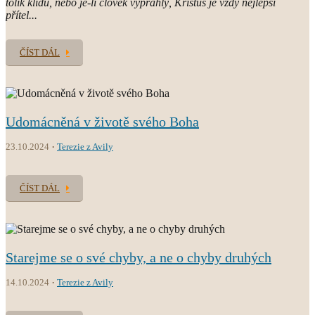
tolik klidu, nebo je-li člověk vyprahlý, Kristus je vždy nejlepší
přítel...
ČÍST DÁL
Udomácněná v životě svého Boha
23.10.2024
Terezie z Avily
ČÍST DÁL
Starejme se o své chyby, a ne o chyby druhých
14.10.2024
Terezie z Avily