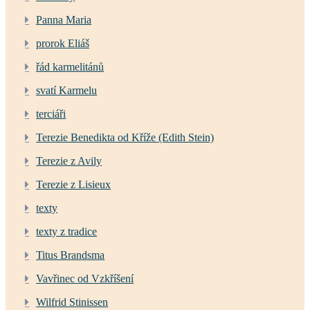
Panna Maria
prorok Eliáš
řád karmelitánů
svatí Karmelu
terciáři
Terezie Benedikta od Kříže (Edith Stein)
Terezie z Avily
Terezie z Lisieux
texty
texty z tradice
Titus Brandsma
Vavřinec od Vzkříšení
Wilfrid Stinissen