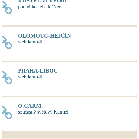
KOSTELNÍ VYDŘÍ
poutní kostel a klášter
OLOMOUC-HEJČÍN
web farnosti
PRAHA-LIBOC
web farnosti
O.CARM.
současný světový Karmel