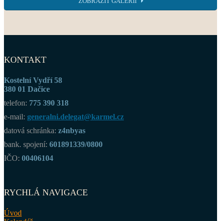
ZOBRAZIT GALERII
KONTAKT
Kostelní Vydří 58
380 01 Dačice
telefon:
775 390 318
e-mail:
generalni.delegat@karmel.cz
datová schránka:
z4nbyas
bank. spojení:
601891339/0800
IČO:
00406104
RYCHLÁ NAVIGACE
Úvod