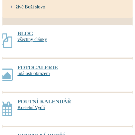
živé Boží slovo
BLOG
všechny články
FOTOGALERIE
události obrazem
POUTNÍ KALENDÁŘ
Kostelní Vydří