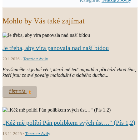
Kategorie:
Terezie z Avily
Mohlo by Vás také zajímat
Je třeba, aby víra panovala nad naší bídou
29.1.2026
Terezie z Avily
Povšimněte si jedné věci, která mě teď napadá a přichází vhod těm,
kteří jsou ze své povahy malodušní a slabého ducha...
ČÍST DÁL
„Kéž mě políbí Pán polibkem svých úst…“ (Pís 1,2)
13.11.2025
Terezie z Avily