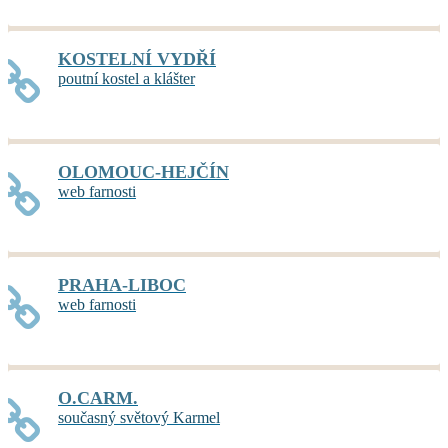
KOSTELNÍ VYDŘÍ
poutní kostel a klášter
OLOMOUC-HEJČÍN
web farnosti
PRAHA-LIBOC
web farnosti
O.CARM.
současný světový Karmel