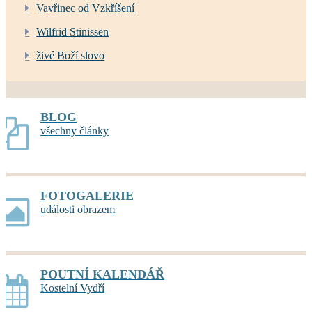
Vavřinec od Vzkříšení
Wilfrid Stinissen
živé Boží slovo
BLOG
všechny články
FOTOGALERIE
události obrazem
POUTNÍ KALENDÁŘ
Kostelní Vydří