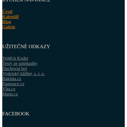
Úvod
Kalendář
Blog
Galerie
UŽITEČNÉ ODKAZY
Vojtěch Kodet
Texty ze spirituality
Duchovní boj
Vyderský klášter, s. r. o.
Bakhita.cz
Pastorace.cz
Víra.cz
Maria.cz
FACEBOOK