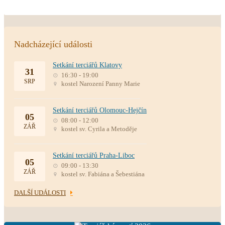
Nadcházející události
Setkání terciářů Klatovy
31
16:30 - 19:00
SRP
kostel Narození Panny Marie
Setkání terciářů Olomouc-Hejčín
05
08:00 - 12:00
ZÁŘ
kostel sv. Cyrila a Metoděje
Setkání terciářů Praha-Liboc
05
09:00 - 13:30
ZÁŘ
kostel sv. Fabiána a Šebestiána
DALŠÍ UDÁLOSTI