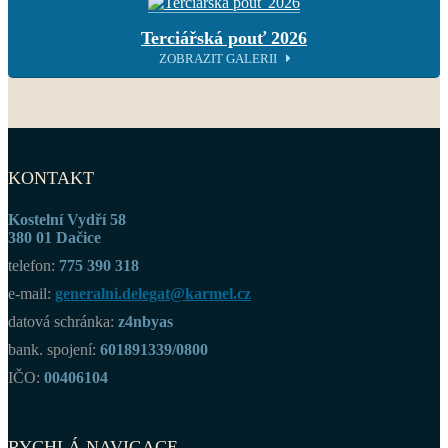
Terciářská pouť 2026
ZOBRAZIT GALERII
KONTAKT
Kostelní Vydří 58
380 01 Dačice
telefon:
775 390 318
e-mail:
generalni.delegat@karmel.cz
datová schránka:
z4nbyas
bank. spojení:
601891339/0800
IČO:
00406104
RYCHLÁ NAVIGACE