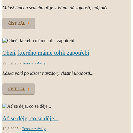
Milost Ducha svatého ať je s Vámi, důstojnosti, můj otče...
ČÍST DÁL
Oheň, kterého máme tolik zapotřebí
29.3.2025
Terezie z Avily
Láska volá po lásce: navzdory vlastní ubohosti...
ČÍST DÁL
Ať se děje, co se děje...
12.3.2025
Terezie z Avily