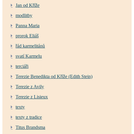
Jan od Kříže
modlitby
Panna Maria
prorok Eliáš
řád karmelitánů
svatí Karmelu
terciáři
Terezie Benedikta od Kříže (Edith Stein)
Terezie z Avily
Terezie z Lisieux
texty
texty z tradice
Titus Brandsma