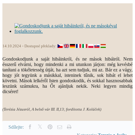
14.10.2024
Dostupné překlady:
Gondoskodjunk a saját hibáinkról, és ne mások hibáiról. Nem
ésszerű elvárni, hogy mindenki a mi utunkon járjon: még kevésbé
tanítani a tökéletesség útját, ha azt sem tudjuk, mi az. Bár ez a vágy,
hogy jót tegyünk a másikkal, isteninek tűnik, sok hibát el lehet
követni. Mások lelkéről Isten gondoskodik, és sokkal hasznosabbak
leszünk számukra, ha Őt ajánljuk nekik. Neki legyen mindig
dicséret!
(Terézia Jézusról, A belső vár III. II,13; fordította J. Koláček)
Sdílejte: