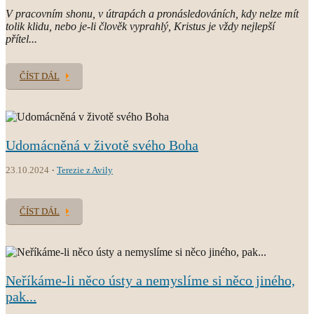
V pracovním shonu, v útrapách a pronásledováních, kdy nelze mít
tolik klidu, nebo je-li člověk vyprahlý, Kristus je vždy nejlepší
přítel...
ČÍST DÁL
Udomácněná v životě svého Boha
23.10.2024
Terezie z Avily
ČÍST DÁL
Neříkáme-li něco ústy a nemyslíme si něco jiného,
pak...