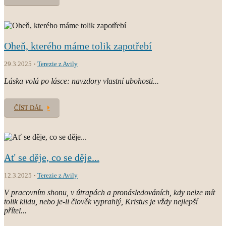
Oheň, kterého máme tolik zapotřebí
29.3.2025
Terezie z Avily
Láska volá po lásce: navzdory vlastní ubohosti...
ČÍST DÁL
Ať se děje, co se děje...
12.3.2025
Terezie z Avily
V pracovním shonu, v útrapách a pronásledováních, kdy nelze mít
tolik klidu, nebo je-li člověk vyprahlý, Kristus je vždy nejlepší
přítel...