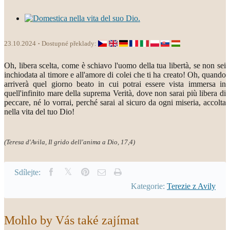
23.10.2024
Dostupné překlady:
Oh, libera scelta, come è schiavo l'uomo della tua libertà, se non sei
inchiodata al timore e all'amore di colei che ti ha creato! Oh, quando
arriverà quel giorno beato in cui potrai essere vista immersa in
quell'infinito mare della suprema Verità, dove non sarai più libera di
peccare, né lo vorrai, perché sarai al sicuro da ogni miseria, accolta
nella vita del tuo Dio!
(Teresa d'Avila, Il grido dell'anima a Dio, 17,4)
Sdílejte:
Kategorie:
Terezie z Avily
Mohlo by Vás také zajímat