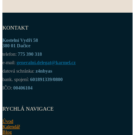
KONTAKT
Kostelní Vydří 58
380 01 Dačice
telefon:
775 390 318
e-mail:
generalni.delegat@karmel.cz
datová schránka:
z4nbyas
bank. spojení:
601891339/0800
IČO:
00406104
RYCHLÁ NAVIGACE
Úvod
Kalendář
Blog