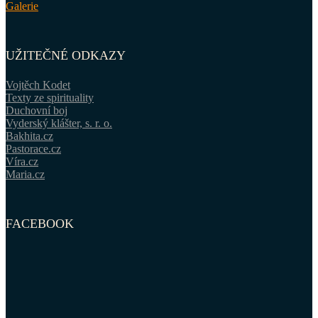
Galerie
UŽITEČNÉ ODKAZY
Vojtěch Kodet
Texty ze spirituality
Duchovní boj
Vyderský klášter, s. r. o.
Bakhita.cz
Pastorace.cz
Víra.cz
Maria.cz
FACEBOOK