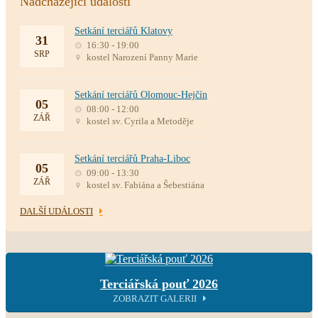
Nadcházející události
Setkání terciářů Klatovy
31
16:30 - 19:00
SRP
kostel Narození Panny Marie
Setkání terciářů Olomouc-Hejčín
05
08:00 - 12:00
ZÁŘ
kostel sv. Cyrila a Metoděje
Setkání terciářů Praha-Liboc
05
09:00 - 13:30
ZÁŘ
kostel sv. Fabiána a Šebestiána
DALŠÍ UDÁLOSTI
Terciářská pouť 2026
ZOBRAZIT GALERII