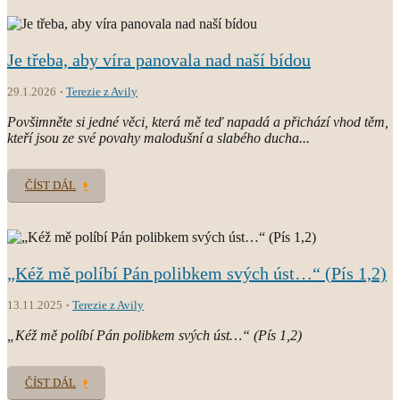
Je třeba, aby víra panovala nad naší bídou
29.1.2026
Terezie z Avily
Povšimněte si jedné věci, která mě teď napadá a přichází vhod těm,
kteří jsou ze své povahy malodušní a slabého ducha...
ČÍST DÁL
„Kéž mě políbí Pán polibkem svých úst…“ (Pís 1,2)
13.11.2025
Terezie z Avily
„Kéž mě políbí Pán polibkem svých úst…“ (Pís 1,2)
ČÍST DÁL