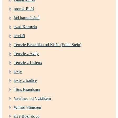
prorok Eliáš
řád karmelitánů
svatí Karmelu
terciáři
Terezie Benedikta od Kříže (Edith Stein)
Terezie z Avily
Terezie z Lisieux
texty
texty z tradice
Titus Brandsma
Vavřinec od Vzkříšení
Wilfrid Stinissen
živé Boží slovo