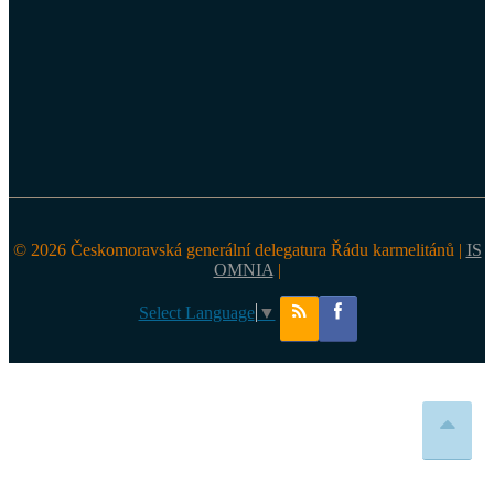
© 2026 Českomoravská generální delegatura Řádu karmelitánů |
IS
OMNIA
|
Select Language
▼