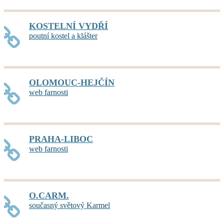
KOSTELNÍ VYDŘÍ
poutní kostel a klášter
OLOMOUC-HEJČÍN
web farnosti
PRAHA-LIBOC
web farnosti
O.CARM.
současný světový Karmel