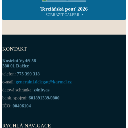
Terciářská pouť 2026
ZOBRAZIT GALERII
KONTAKT
Kostelní Vydří 58
380 01 Dačice
telefon:
775 390 318
e-mail:
generalni.delegat@karmel.cz
datová schránka:
z4nbyas
bank. spojení:
601891339/0800
IČO:
00406104
RYCHLÁ NAVIGACE