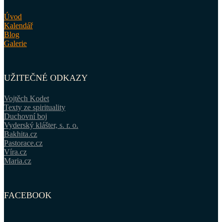
Úvod
Kalendář
Blog
Galerie
UŽITEČNÉ ODKAZY
Vojtěch Kodet
Texty ze spirituality
Duchovní boj
Vyderský klášter, s. r. o.
Bakhita.cz
Pastorace.cz
Víra.cz
Maria.cz
FACEBOOK