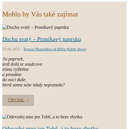
Mohlo by Vás také zajímat
Duchu svatý – Pronikavý paprsku
25.10.2025
Terezie Benedikta od Kříže (Edith Stein)
Jsi paprsek,
jenž dolů ze soudcova
trůnu vyšlehne
a pronikne
do noci duše,
která sama sebe nikdy nepoznala?
ČÍST DÁL
Odevzdej mne jen Tobě, a to beze zbytku