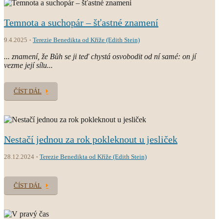
Temnota a suchopár – šťastné znamení
9.4.2025
Terezie Benedikta od Kříže (Edith Stein)
... znamení, že Bůh se ji teď chystá osvobodit od ní samé: on jí
vezme její sílu...
ČÍST DÁL
Nestačí jednou za rok pokleknout u jesliček
28.12.2024
Terezie Benedikta od Kříže (Edith Stein)
ČÍST DÁL