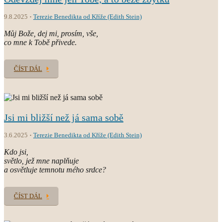
9.8.2025
Terezie Benedikta od Kříže (Edith Stein)
Můj Bože, dej mi, prosím, vše,
co mne k Tobě přivede.
ČÍST DÁL
Jsi mi bližší než já sama sobě
3.6.2025
Terezie Benedikta od Kříže (Edith Stein)
Kdo jsi,
světlo, jež mne naplňuje
a osvětluje temnotu mého srdce?
ČÍST DÁL