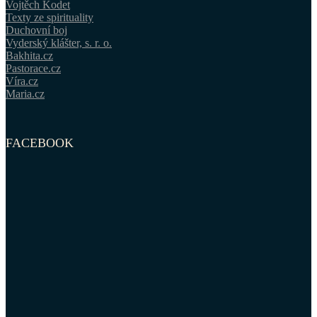
Vojtěch Kodet
Texty ze spirituality
Duchovní boj
Vyderský klášter, s. r. o.
Bakhita.cz
Pastorace.cz
Víra.cz
Maria.cz
FACEBOOK