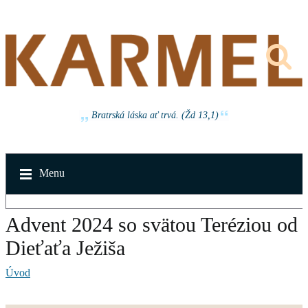
Bratrská láska ať trvá. (Žd 13,1)
Menu
Advent 2024 so svätou Teréziou od
Dieťaťa Ježiša
Úvod