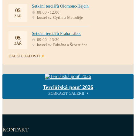
Setkání terciářů Olomouc-Hejčín
05
08:00 - 12:00
ZÁŘ
kostel sv. Cyrila a Metoděje
Setkání terciářů Praha-Liboc
05
09:00 - 13:30
ZÁŘ
kostel sv. Fabiána a Šebestiána
DALŠÍ UDÁLOSTI
Terciářská pouť 2026
ZOBRAZIT GALERII
KONTAKT