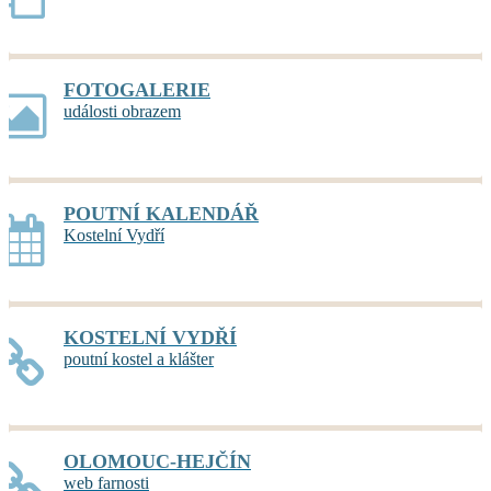
FOTOGALERIE
události obrazem
POUTNÍ KALENDÁŘ
Kostelní Vydří
KOSTELNÍ VYDŘÍ
poutní kostel a klášter
OLOMOUC-HEJČÍN
web farnosti