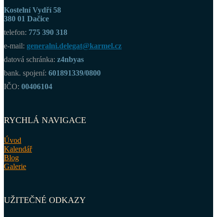
Kostelní Vydří 58
380 01 Dačice
telefon:
775 390 318
e-mail:
generalni.delegat@karmel.cz
datová schránka:
z4nbyas
bank. spojení:
601891339/0800
IČO:
00406104
RYCHLÁ NAVIGACE
Úvod
Kalendář
Blog
Galerie
UŽITEČNÉ ODKAZY