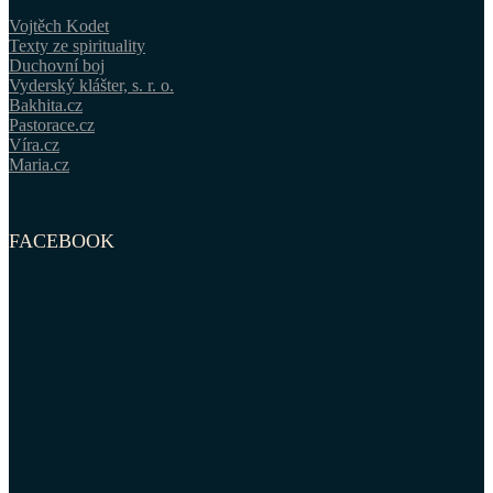
Vojtěch Kodet
Texty ze spirituality
Duchovní boj
Vyderský klášter, s. r. o.
Bakhita.cz
Pastorace.cz
Víra.cz
Maria.cz
FACEBOOK