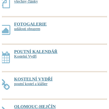
všechny články
FOTOGALERIE
události obrazem
POUTNÍ KALENDÁŘ
Kostelní Vydří
KOSTELNÍ VYDŘÍ
poutní kostel a klášter
OLOMOUC-HEJČÍN