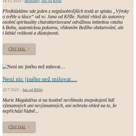
14.12.2025
modlitby
,
Jan od Kříže
Předkládáme zde jeden z nejpůsobivějších textů ze spisku „Výroky
o světle a lásce“ od sv. Jana od Kříže. Nabízí vhled do autorovy
osobní spirituality charakterizované odvážnou intimitou vztahu
k Bohu, autentickou pokorou, vědomím Božího obdarování, ale
i lidské velikosti a důstojnosti.
ČÍST DÁL
Není nic jiného než milovat…
22.7.2025
Jan od Kříže
Marie Magdaléna si na hostině nevšímala znepokojení lidí
významných ani nevýznamných, ani nebrala ohled na to, že
nepřichází řádně...
ČÍST DÁL