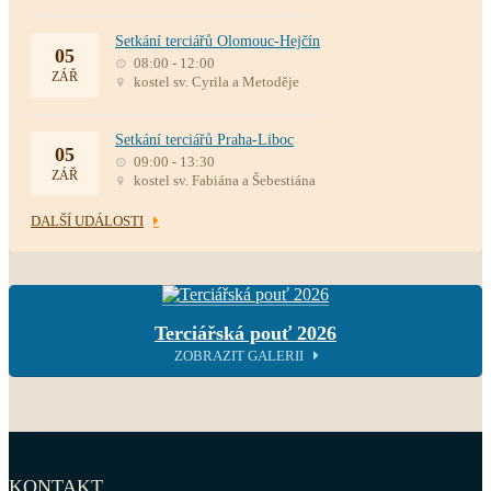
Setkání terciářů Olomouc-Hejčín
05
08:00 - 12:00
ZÁŘ
kostel sv. Cyrila a Metoděje
Setkání terciářů Praha-Liboc
05
09:00 - 13:30
ZÁŘ
kostel sv. Fabiána a Šebestiána
DALŠÍ UDÁLOSTI
Terciářská pouť 2026
ZOBRAZIT GALERII
KONTAKT