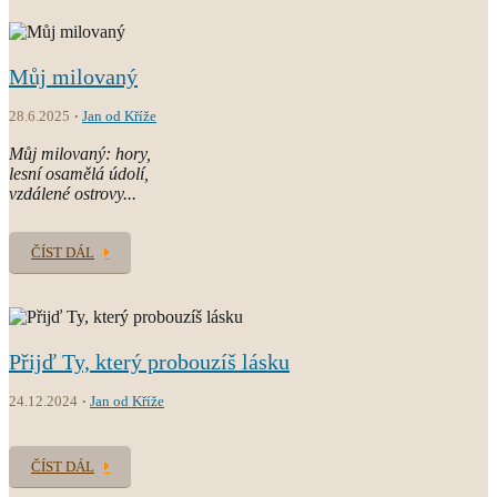
Můj milovaný
28.6.2025
Jan od Kříže
Můj milovaný: hory,
lesní osamělá údolí,
vzdálené ostrovy...
ČÍST DÁL
Přijď Ty, který probouzíš lásku
24.12.2024
Jan od Kříže
ČÍST DÁL