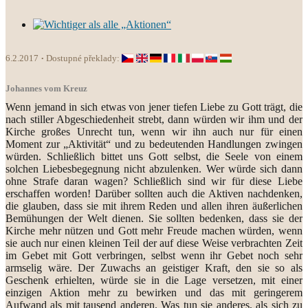
6.2.2017
Dostupné překlady:
Johannes vom Kreuz
Wenn jemand in sich etwas von jener tiefen Liebe zu Gott trägt, die
nach stiller Abgeschiedenheit strebt, dann würden wir ihm und der
Kirche großes Unrecht tun, wenn wir ihn auch nur für einen
Moment zur „Aktivität“ und zu bedeutenden Handlungen zwingen
würden. Schließlich bittet uns Gott selbst, die Seele von einem
solchen Liebesbegegnung nicht abzulenken. Wer würde sich dann
ohne Strafe daran wagen? Schließlich sind wir für diese Liebe
erschaffen worden! Darüber sollten auch die Aktiven nachdenken,
die glauben, dass sie mit ihrem Reden und allen ihren äußerlichen
Bemühungen der Welt dienen. Sie sollten bedenken, dass sie der
Kirche mehr nützen und Gott mehr Freude machen würden, wenn
sie auch nur einen kleinen Teil der auf diese Weise verbrachten Zeit
im Gebet mit Gott verbringen, selbst wenn ihr Gebet noch sehr
armselig wäre. Der Zuwachs an geistiger Kraft, den sie so als
Geschenk erhielten, würde sie in die Lage versetzen, mit einer
einzigen Aktion mehr zu bewirken und das mit geringerem
Aufwand als mit tausend anderen. Was tun sie anderes, als sich zu