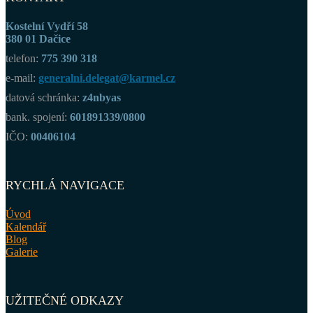
Kostelní Vydří 58
380 01 Dačice
telefon:
775 390 318
e-mail:
generalni.delegat@karmel.cz
datová schránka:
z4nbyas
bank. spojení:
601891339/0800
IČO:
00406104
RYCHLÁ NAVIGACE
Úvod
Kalendář
Blog
Galerie
UŽITEČNÉ ODKAZY