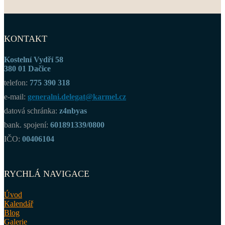
KONTAKT
Kostelní Vydří 58
380 01 Dačice
telefon:
775 390 318
e-mail:
generalni.delegat@karmel.cz
datová schránka:
z4nbyas
bank. spojení:
601891339/0800
IČO:
00406104
RYCHLÁ NAVIGACE
Úvod
Kalendář
Blog
Galerie