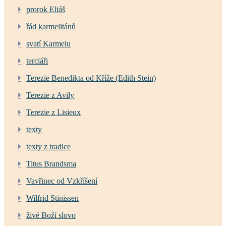
prorok Eliáš
řád karmelitánů
svatí Karmelu
terciáři
Terezie Benedikta od Kříže (Edith Stein)
Terezie z Avily
Terezie z Lisieux
texty
texty z tradice
Titus Brandsma
Vavřinec od Vzkříšení
Wilfrid Stinissen
živé Boží slovo