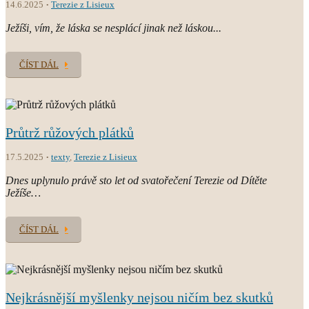
14.6.2025
Terezie z Lisieux
Ježíši, vím, že láska se nesplácí jinak než láskou...
ČÍST DÁL
Průtrž růžových plátků
17.5.2025
texty
,
Terezie z Lisieux
Dnes uplynulo právě sto let od svatořečení Terezie od Dítěte
Ježíše…
ČÍST DÁL
Nejkrásnější myšlenky nejsou ničím bez skutků