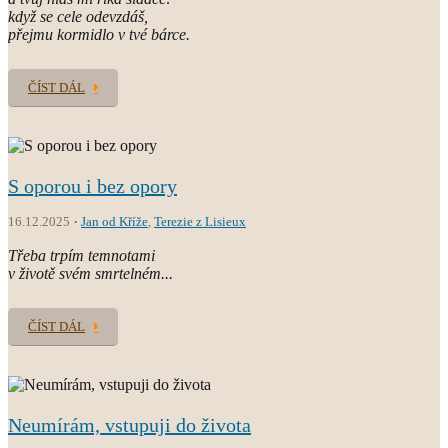
když se cele odevzdáš,
přejmu kormidlo v tvé bárce.
ČÍST DÁL
S oporou i bez opory
16.12.2025
Jan od Kříže
,
Terezie z Lisieux
Třeba trpím temnotami
v životě svém smrtelném...
ČÍST DÁL
Neumírám, vstupuji do života