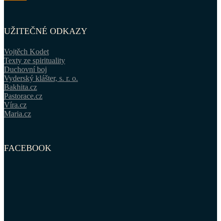
UŽITEČNÉ ODKAZY
Vojtěch Kodet
Texty ze spirituality
Duchovní boj
Vyderský klášter, s. r. o.
Bakhita.cz
Pastorace.cz
Víra.cz
Maria.cz
FACEBOOK