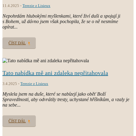
11.4.2025
Terezie z Lisieux
Nepohrdám hlubokými myšlenkami, které živí duši a spojují ji
s Bohem, už dávno jsem však pochopila, že se o ně nesmíme
opírat...
ČÍST DÁL
Tato nabídka mě ani zdaleka nepřitahovala
3.4.2025
Terezie z Lisieux
Myslela jsem na duše, které se nabízejí jako oběť Boží
Spravedlnosti, aby odvrátily tresty, uchystané hříšníkům, a vzaly je
na sebe...
ČÍST DÁL