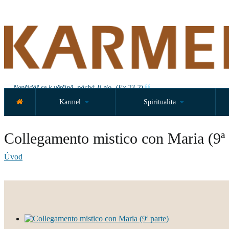
Nepřidáš se k většině, páchá-li zlo. (Ex 23,2)
Karmel
Spiritualita
Collegamento mistico con Maria (9ª 
Úvod