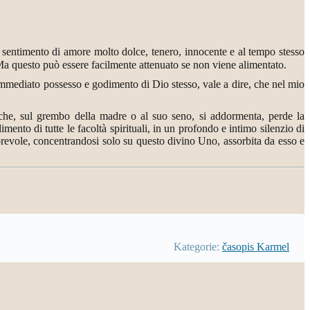
sentimento di amore molto dolce, tenero, innocente e al tempo stesso
 Ma questo può essere facilmente attenuato se non viene alimentato.
immediato possesso e godimento di Dio stesso, vale a dire, che nel mio
che, sul grembo della madre o al suo seno, si addormenta, perde la
ento di tutte le facoltà spirituali, in un profondo e intimo silenzio di
revole, concentrandosi solo su questo divino Uno, assorbita da esso e
Kategorie:
časopis Karmel