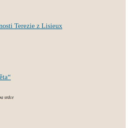
nosti Terezie z Lisieux
ěta“
ba srdce