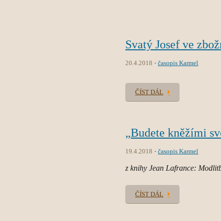
Svatý Josef ve zbož
20.4.2018
časopis Karmel
ČÍST DÁL
„Budete kněžími sv
19.4.2018
časopis Karmel
z knihy Jean Lafrance: Modlit
ČÍST DÁL