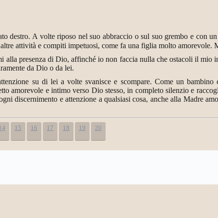
o destro. A volte riposo nel suo abbraccio o sul suo grembo e con un 
e altre attività e compiti impetuosi, come fa una figlia molto amorevole.
 alla presenza di Dio, affinché io non faccia nulla che ostacoli il mio 
ramente da Dio o da lei.
'attenzione su di lei a volte svanisce e scompare. Come un bambino 
etto amorevole e intimo verso Dio stesso, in completo silenzio e raccoglim
gni discernimento e attenzione a qualsiasi cosa, anche alla Madre amo
14
15
16
17
18
19
20