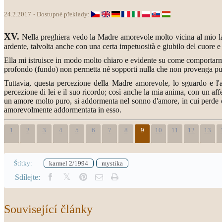
24.2.2017
Dostupné překlady:
XV.
Nella preghiera vedo la Madre amorevole molto vicina al mio lat
ardente, talvolta anche con una certa impetuosità e giubilo del cuore 
Ella mi istruisce in modo molto chiaro e evidente su come comportarmi
profondo (fundo) non permetta né sopporti nulla che non provenga pu
Tuttavia, questa percezione della Madre amorevole, lo sguardo e l
percezione di lei e il suo ricordo; così anche la mia anima, con un aff
un amore molto puro, si addormenta nel sonno d'amore, in cui perde o
amorevolmente addormentata in esso.
1
2
3
4
5
6
7
8
9
10
11
12
13
Štítky:
karmel 2/1994
mystika
Sdílejte:
Související články