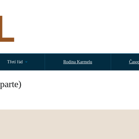
Třetí řád
Rodina Karmelu
Časop
parte)