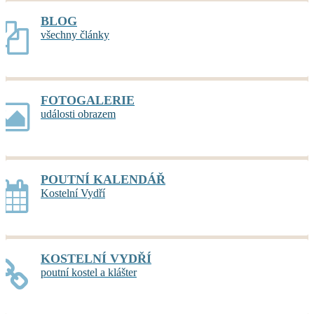
BLOG
všechny články
FOTOGALERIE
události obrazem
POUTNÍ KALENDÁŘ
Kostelní Vydří
KOSTELNÍ VYDŘÍ
poutní kostel a klášter