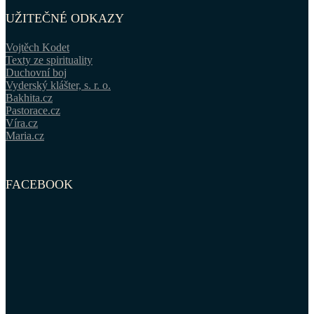
UŽITEČNÉ ODKAZY
Vojtěch Kodet
Texty ze spirituality
Duchovní boj
Vyderský klášter, s. r. o.
Bakhita.cz
Pastorace.cz
Víra.cz
Maria.cz
FACEBOOK