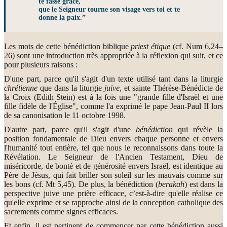
te fasse grâce,
que le Seigneur tourne son visage vers toi et te
donne la paix.”
Les mots de cette bénédiction biblique
priest étique
(cf. Num 6,24–
26) sont une introduction très appropriée à la réflexion qui suit, et ce
pour plusieurs raisons :
D'une part, parce qu'il s'agit d'un texte utilisé tant dans la liturgie
chrétienne
que dans la liturgie
juive
, et sainte Thérèse-Bénédicte de
la Croix (Edith Stein) est à la fois une "grande fille d'Israël et une
fille fidèle de l'Église", comme l'a exprimé le pape Jean-Paul II lors
de sa canonisation le 11 octobre 1998.
D'autre part, parce qu'il s'agit d'une
bénédiction
qui révèle la
position fondamentale de Dieu envers chaque personne et envers
l'humanité tout entière, tel que nous le reconnaissons dans toute la
Révélation. Le Seigneur de l'Ancien Testament, Dieu de
miséricorde, de bonté et de générosité envers Israël, est identique au
Père de Jésus, qui fait briller son soleil sur les mauvais comme sur
les bons (cf. Mt 5,45). De plus, la bénédiction (
berakah
) est dans la
perspective juive une prière efficace, c’est-à-dire qu'elle réalise ce
qu'elle exprime et se rapproche ainsi de la conception catholique des
sacrements comme signes efficaces.
Et enfin, il est pertinent de commencer par cette bénédiction aussi