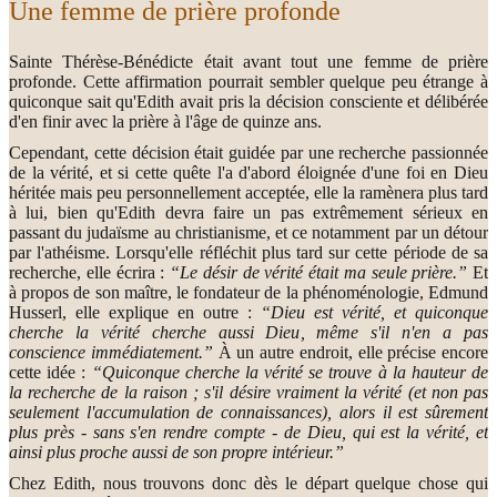
Une femme de prière profonde
Sainte Thérèse-Bénédicte était avant tout une femme de prière
profonde. Cette affirmation pourrait sembler quelque peu étrange à
quiconque sait qu'Edith avait pris la décision consciente et délibérée
d'en finir avec la prière à l'âge de quinze ans.
Cependant, cette décision était guidée par une recherche passionnée
de la vérité, et si cette quête l'a d'abord éloignée d'une foi en Dieu
héritée mais peu personnellement acceptée, elle la ramènera plus tard
à lui, bien qu'Edith devra faire un pas extrêmement sérieux en
passant du judaïsme au christianisme, et ce notamment par un détour
par l'athéisme. Lorsqu'elle réfléchit plus tard sur cette période de sa
recherche, elle écrira :
“Le désir de vérité était ma seule prière.”
Et
à propos de son maître, le fondateur de la phénoménologie, Edmund
Husserl, elle explique en outre :
“Dieu est vérité, et quiconque
cherche la vérité cherche aussi Dieu, même s'il n'en a pas
conscience immédiatement.”
À un autre endroit, elle précise encore
cette idée :
“Quiconque cherche la vérité se trouve à la hauteur de
la recherche de la raison ; s'il désire vraiment la vérité (et non pas
seulement l'accumulation de connaissances), alors il est sûrement
plus près - sans s'en rendre compte - de Dieu, qui est la vérité, et
ainsi plus proche aussi de son propre intérieur.”
Chez Edith, nous trouvons donc dès le départ quelque chose qui