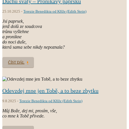
Duchu svatý – Pronikavý paprsku
25.10.2025
Terezie Benedikta od Kříže (Edith Stein)
Jsi paprsek,
jenž dolů ze soudcova
trůnu vyšlehne
a pronikne
do noci duše,
která sama sebe nikdy nepoznala?
ČÍST DÁL
Odevzdej mne jen Tobě, a to beze zbytku
9.8.2025
Terezie Benedikta od Kříže (Edith Stein)
Můj Bože, dej mi, prosím, vše,
co mne k Tobě přivede.