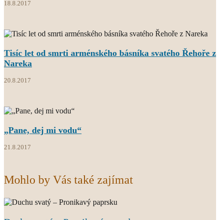
18.8.2017
Tisíc let od smrti arménského básníka svatého Řehoře z
Nareka
20.8.2017
„Pane, dej mi vodu“
21.8.2017
Mohlo by Vás také zajímat