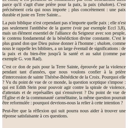
parce qu'il s'agit d'une prière pour la paix, la paix (
shalom
). C'est
précisément cela qui nous importe ; plus concrètement : une paix
durable et juste en Terre Sainte...
La
paix
biblique n'est cependant pas n'importe quelle paix ; elle n'est
pas seulement l'antithèse de la guerre (voir par exemple Eccl 3,8),
mais un élément essentiel de l'alliance du Seigneur avec son peuple,
le contenu fondamental de la bénédiction divine constante. C'est le
plus grand don que Dieu puisse donner à l'homme ;
shalom
, comme
nous le rappelle les biblistes, a un large éventail de significations : de
la paix et du bien-être jusqu'à la santé et au salut (comme par
exemple G. von Rad).
C'est ce don de paix pour la Terre Sainte, éprouvée par la violence
pendant tant d'années, que nous voulons confier à la prière
d'intercession de sainte Thérèse-Bénédicte de la Croix. Pourquoi elle
? Vu du point de vue de ce monde, la question sceptique s'impose :
qui est Edith Stein pour pouvoir agir contre la spirale de violence,
d'attentats et de représailles qui s'ensuivent ? Du point de vue de
l'Église et de la communauté carmélitaine, la même question pourrait
être reformulée : pourquoi devrions-nous la relier à cette intention ?
Peut-être que la réflexion qui suit pourra nous aider à trouver une
réponse satisfaisante à ces questions.