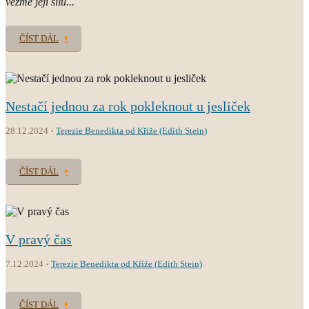
vezme její sílu...
ČÍST DÁL
Nestačí jednou za rok pokleknout u jesliček
28.12.2024
Terezie Benedikta od Kříže (Edith Stein)
ČÍST DÁL
V pravý čas
7.12.2024
Terezie Benedikta od Kříže (Edith Stein)
ČÍST DÁL