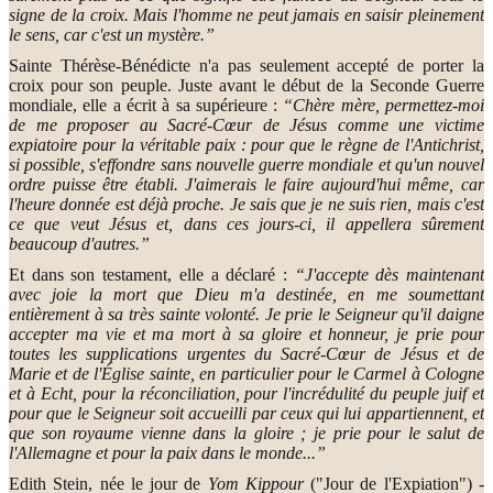
signe de la croix. Mais l'homme ne peut jamais en saisir pleinement
le sens, car c'est un mystère.”
Sainte Thérèse-Bénédicte n'a pas seulement accepté de porter la
croix pour son peuple. Juste avant le début de la Seconde Guerre
mondiale, elle a écrit à sa supérieure :
“Chère mère, permettez-moi
de me proposer au Sacré-Cœur de Jésus comme une victime
expiatoire pour la véritable paix : pour que le règne de l'Antichrist,
si possible, s'effondre sans nouvelle guerre mondiale et qu'un nouvel
ordre puisse être établi. J'aimerais le faire aujourd'hui même, car
l'heure donnée est déjà proche. Je sais que je ne suis rien, mais c'est
ce que veut Jésus et, dans ces jours-ci, il appellera sûrement
beaucoup d'autres.”
Et dans son testament, elle a déclaré :
“J'accepte dès maintenant
avec joie la mort que Dieu m'a destinée, en me soumettant
entièrement à sa très sainte volonté. Je prie le Seigneur qu'il daigne
accepter ma vie et ma mort à sa gloire et honneur, je prie pour
toutes les supplications urgentes du Sacré-Cœur de Jésus et de
Marie et de l'Église sainte, en particulier pour le Carmel à Cologne
et à Echt, pour la réconciliation, pour l'incrédulité du peuple juif et
pour que le Seigneur soit accueilli par ceux qui lui appartiennent, et
que son royaume vienne dans la gloire ; je prie pour le salut de
l'Allemagne et pour la paix dans le monde...”
Edith Stein, née le jour de
Yom Kippour
("Jour de l'Expiation") -