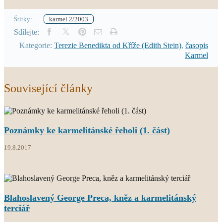
Štítky:
karmel 2/2003
Sdílejte:
Kategorie:
Terezie Benedikta od Kříže (Edith Stein)
,
časopis
Karmel
Související články
Poznámky ke karmelitánské řeholi (1. část)
19.8.2017
Blahoslavený George Preca, kněz a karmelitánský
terciář