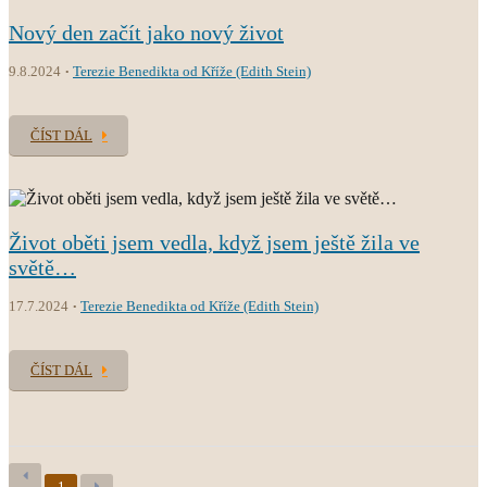
Nový den začít jako nový život
9.8.2024
Terezie Benedikta od Kříže (Edith Stein)
ČÍST DÁL
Život oběti jsem vedla, když jsem ještě žila ve
světě…
17.7.2024
Terezie Benedikta od Kříže (Edith Stein)
ČÍST DÁL
1