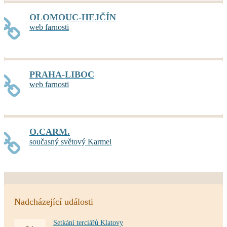
OLOMOUC-HEJČÍN
web farnosti
PRAHA-LIBOC
web farnosti
O.CARM.
současný světový Karmel
Nadcházející události
Setkání terciářů Klatovy