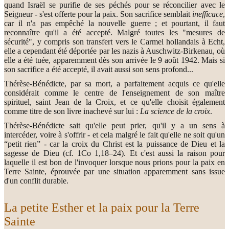
quand Israël se purifie de ses péchés pour se réconcilier avec le
Seigneur - s'est offerte pour la paix. Son sacrifice semblait
inefficace
,
car il n'a pas empêché la nouvelle guerre ; et pourtant, il faut
reconnaître qu'il a été accepté. Malgré toutes les "mesures de
sécurité", y compris son transfert vers le Carmel hollandais à Echt,
elle a cependant été déportée par les nazis à Auschwitz-Birkenau, où
elle a été tuée, apparemment dès son arrivée le 9 août 1942. Mais si
son sacrifice a été accepté, il avait aussi son sens profond...
Thérèse-Bénédicte, par sa mort, a parfaitement acquis ce qu'elle
considérait comme le centre de l'enseignement de son maître
spirituel, saint Jean de la Croix, et ce qu'elle choisit également
comme titre de son livre inachevé sur lui :
La science de la croix
.
Thérèse-Bénédicte sait qu'elle peut prier, qu'il y a un sens à
intercéder, voire à s'offrir - et cela malgré le fait qu'elle ne soit qu'un
“petit rien” - car la croix du Christ est la puissance de Dieu et la
sagesse de Dieu (cf. 1Co 1,18–24). Et c'est aussi la raison pour
laquelle il est bon de l'invoquer lorsque nous prions pour la paix en
Terre Sainte, éprouvée par une situation apparemment sans issue
d'un conflit durable.
La petite Esther et la paix pour la Terre
Sainte