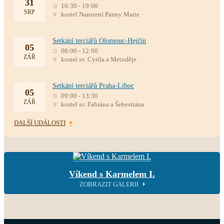
31
16:30 - 19:00
SRP
kostel Narození Panny Marie
Setkání terciářů Olomouc-Hejčín
05
08:00 - 12:00
ZÁŘ
kostel sv. Cyrila a Metoděje
Setkání terciářů Praha-Liboc
05
09:00 - 13:30
ZÁŘ
kostel sv. Fabiána a Šebestiána
DALŠÍ UDÁLOSTI
Víkend s Karmelem I.
ZOBRAZIT GALERII