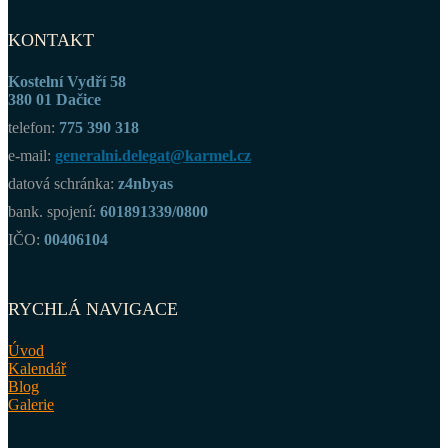
KONTAKT
Kostelní Vydří 58
380 01 Dačice
telefon:
775 390 318
e-mail:
generalni.delegat@karmel.cz
datová schránka:
z4nbyas
bank. spojení:
601891339/0800
IČO:
00406104
RYCHLÁ NAVIGACE
Úvod
Kalendář
Blog
Galerie