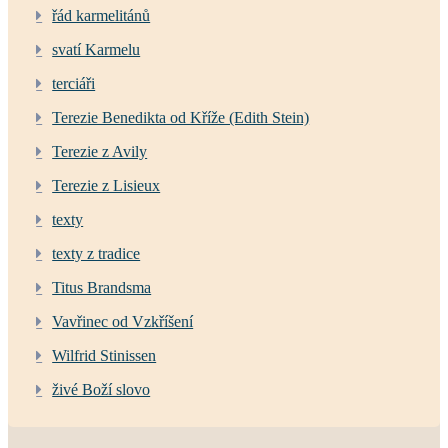
řád karmelitánů
svatí Karmelu
terciáři
Terezie Benedikta od Kříže (Edith Stein)
Terezie z Avily
Terezie z Lisieux
texty
texty z tradice
Titus Brandsma
Vavřinec od Vzkříšení
Wilfrid Stinissen
živé Boží slovo