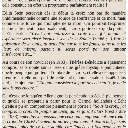
cela constitue en effet un programme parfaitement réalisé !
Edith Stein percevait dès le début la croix non pas de manière
unidimensionnelle comme une source de souffrance et de mort, mais
comme une force qui triomphe de la mort. On pourrait l'exprimer
encore autrement : paradoxalement, la croix porte ceux qui la portent
! Elle écrit :
“Celui qui embrasse la croix avec foi, amour et
espérance sera élevé jusqu'au sein de la Sainte Trinité (...) Par la
puissance de la croix, tu peux être sur tous les fronts, dans tous les
lieux de misère, partout tu seras porté par son amour
miséricordieux...”
Au cours de son noviciat (en 1933), Thérèse-Bénédicte a également
compris, sans doute sur la base d'une grâce mystique particulière,
que le peuple juif porterait l'ombre de la croix, et elle a été appelée à
prendre sur elle une part de cette croix, pour le salut d'Israël. Plus
tard, elle ajoutera :
“En quoi consistera le port de cette croix, je ne le
savais pas encore.”
Ce n'est que lorsqu'en Allemagne la persécution a éclaté pleinement
et qu'elle se préparait à partir pour le Carmel hollandais d'Echt
qu'elle a pu en comprendre pleinement la portée :
“Sous la croix, j'ai
compris la croix du peuple de Dieu, qui se faisait alors
(c'est-à-dire
en 1933)
entendre. Je pensais que ceux qui comprenaient que c'était
la croix du Christ devaient la porter pour tous. Aujourd'hui, je sais
sûrement plus de ce que signifie être fiancée au Seigneur sous le