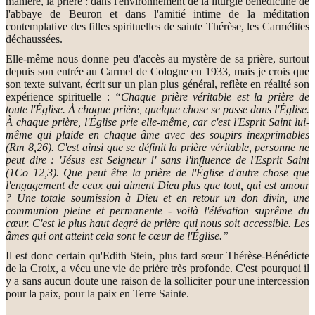
manière, la prière : dans l'environnement de la liturgie bénédictine de
l'abbaye de Beuron et dans l'amitié intime de la méditation
contemplative des filles spirituelles de sainte Thérèse, les Carmélites
déchaussées.
Elle-même nous donne peu d'accès au mystère de sa prière, surtout
depuis son entrée au Carmel de Cologne en 1933, mais je crois que
son texte suivant, écrit sur un plan plus général, reflète en réalité son
expérience spirituelle :
“Chaque prière véritable est la prière de
toute l'Église. À chaque prière, quelque chose se passe dans l'Église.
À chaque prière, l'Église prie elle-même, car c'est l'Esprit Saint lui-
même qui plaide en chaque âme avec des soupirs inexprimables
(Rm 8,26). C'est ainsi que se définit la prière véritable, personne ne
peut dire : 'Jésus est Seigneur !' sans l'influence de l'Esprit Saint
(1Co 12,3). Que peut être la prière de l'Église d'autre chose que
l'engagement de ceux qui aiment Dieu plus que tout, qui est amour
? Une totale soumission à Dieu et en retour un don divin, une
communion pleine et permanente - voilà l'élévation suprême du
cœur. C'est le plus haut degré de prière qui nous soit accessible. Les
âmes qui ont atteint cela sont le cœur de l'Église.”
Il est donc certain qu'Edith Stein, plus tard sœur Thérèse-Bénédicte
de la Croix, a vécu une vie de prière très profonde. C'est pourquoi il
y a sans aucun doute une raison de la solliciter pour une intercession
pour la paix, pour la paix en Terre Sainte.