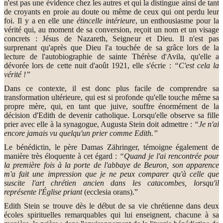
n'est pas une évidence chez les autres et qui la distingue ainsi de tant
de croyants en proie au doute ou même de ceux qui ont perdu leur
foi. Il y a en elle une
étincelle intérieure
, un enthousiasme pour la
vérité qui, au moment de sa conversion, reçoit un nom et un visage
concrets : Jésus de Nazareth, Seigneur et Dieu. Il n'est pas
surprenant qu'après que Dieu l'a touchée de sa grâce lors de la
lecture de l'autobiographie de sainte Thérèse d'Avila, qu'elle a
dévorée lors de cette nuit d'août 1921, elle s'écrie :
“C'est cela la
vérité !”
Dans ce contexte, il est donc plus facile de comprendre sa
transformation ultérieure, qui est si profonde qu'elle touche même sa
propre mère, qui, en tant que juive, souffre énormément de la
décision d'Edith de devenir catholique. Lorsqu'elle observe sa fille
prier avec elle à la synagogue, Augusta Stein doit admettre :
“Je n'ai
encore jamais vu quelqu'un prier comme Edith.”
Le bénédictin, le père Damas Zähringer, témoigne également de
manière très éloquente à cet égard :
“Quand je l'ai rencontrée pour
la première fois à la porte de l'abbaye de Beuron, son apparence
m'a fait une impression que je ne peux comparer qu'à celle que
suscite l'art chrétien ancien dans les catacombes, lorsqu'il
représente l'Église priant
(ecclesia orans).”
Edith Stein se trouve dès le début de sa vie chrétienne dans deux
écoles spirituelles remarquables qui lui enseignent, chacune à sa