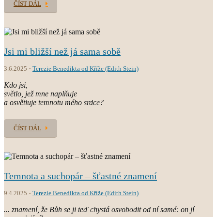
ČÍST DÁL
Jsi mi bližší než já sama sobě
3.6.2025
Terezie Benedikta od Kříže (Edith Stein)
Kdo jsi,
světlo, jež mne naplňuje
a osvětluje temnotu mého srdce?
ČÍST DÁL
Temnota a suchopár – šťastné znamení
9.4.2025
Terezie Benedikta od Kříže (Edith Stein)
... znamení, že Bůh se ji teď chystá osvobodit od ní samé: on jí