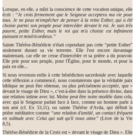
Lorsque, en elle, a mûri la conscience de cette vocation unique, elle
écrit :
“Je crois fermement que le Seigneur acceptera ma vie pour
tous. Je ne peux m'empêcher de penser à la reine Esther, qui a été
choisie parmi son peuple pour intercéder devant le roi. Je suis très
pauvre, petite Esther, mais le roi qui m'a choisie est infiniment
puissant et miséricordieux.”
Sainte Thérèse-Bénédicte n'était cependant pas cette “petite Esther”
seulement durant sa vie terrestre. Elle l'est encore davantage
maintenant, car elle ne cesse d'intercéder et sa prière a du pouvoir.
Elle prie pour son peuple, pour l'Église, pour le monde, et pour la
paix en elle...
Si nous revenons enfin à cette bénédiction sacerdotale avec laquelle
cette réflexion a commencé, nous constaterons que la véritable paix
biblique ne peut être obtenue, ou plus précisément
acceptée
, que «
devant le visage de Dieu », c’est-à-dire dans la présence divine, dans
une relation intime avec lui. Moïse peut être notre modèle dans cela,
avec qui le Seigneur parlait face à face, comme un homme parle à
son ami (cf. Ex 33,11), ou sainte Thérèse d'Avila, qui définit la
prière méditative comme
“une relation d'amitié, un contact fréquent
en solitude avec Celui qui sait qu'il nous aime”
(Livre de la Vie
8,5).
Thérèse-Bénédicte de la Croix est « devant le visage de Dieu ». Elle