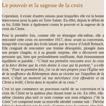
Le pouvoir et la sagesse de la croix
Cependant, il existe d'autres raisons pour lesquelles elle est la bonne
intercesseur pour la paix en Terre Sainte. En effet, depuis le début de
sa foi, Edith Stein a également connu le pouvoir et la sagesse de la
croix du Christ.
Pour la première fois, comme elle en témoigne elle-même, elle a
rencontré cette croix en novembre 1917, donc avant sa conversion,
lorsqu'elle s'occupait des écrits laissés par la veuve d'Adolf Reinach.
Elle craignait de rencontrer une femme désespérée, plongée dans
son propre chagrin, et à sa grande surprise, elle a découvert une
personne qui, bien que profondément souffrante, était étonnamment
équilibrée et paisible :
“C'était ma première rencontre avec la croix
et la force divine que la croix donne à ceux qui la portent,”
a-t-elle
écrit.
“Pour la première fois, j'ai vu de mes propres yeux l'Église née
de la souffrance du Rédempteur dans sa victoire sur l'aiguillon de la
mort. C'était un moment où ma mécréance s'est effondrée et où
Christ a brillé, Christ dans le mystère de la croix.”
C'est ici que commence un processus caché de sa conversion et la
croix du Christ ne la quittera plus durant toute sa vie. En effet, elle-
même choisira plus tard ce nom comme son nom religieux ("de la
Croix") et comprend toute sa nouvelle identité comme suit :
Thérèse
bénie
(= benedicta)
par la croix
. Comme nous le verrons plus loin,