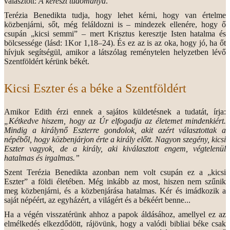
választott:
A kereszt tudománya
.
Terézia Benedikta tudja, hogy lehet kérni, hogy van értelme
közbenjárni, sőt, még feláldozni is – mindezek ellenére, hogy ő
csupán „kicsi semmi” – mert Krisztus keresztje Isten hatalma és
bölcsessége (lásd: 1Kor 1,18–24). És ez az is az oka, hogy jó, ha őt
hívjuk segítségül, amikor a látszólag reménytelen helyzetben lévő
Szentföldért kérünk békét.
Kicsi Eszter és a béke a Szentföldért
Amikor Edith érzi ennek a sajátos küldetésnek a tudatát, írja:
„Kétkedve hiszem, hogy az Úr elfogadja az életemet mindenkiért.
Mindig a királynő Eszterre gondolok, akit azért választottak a
népéből, hogy közbenjárjon érte a király előtt. Nagyon szegény, kicsi
Eszter vagyok, de a király, aki kiválasztott engem, végtelenül
hatalmas és irgalmas.”
Szent Terézia Benedikta azonban nem volt csupán ez a „kicsi
Eszter” a földi életében. Még inkább az most, hiszen nem szűnik
meg közbenjárni, és a közbenjárása hatalmas. Kér és imádkozik a
saját népéért, az egyházért, a világért és a békéért benne...
Ha a végén visszatérünk ahhoz a papok áldásához, amellyel ez az
elmélkedés elkezdődött, rájövünk, hogy a valódi bibliai béke csak