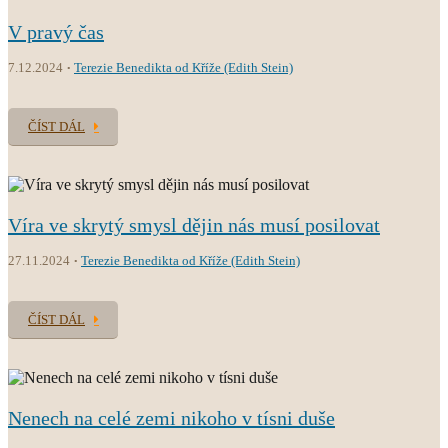
V pravý čas
7.12.2024
Terezie Benedikta od Kříže (Edith Stein)
ČÍST DÁL
Víra ve skrytý smysl dějin nás musí posilovat
27.11.2024
Terezie Benedikta od Kříže (Edith Stein)
ČÍST DÁL
Nenech na celé zemi nikoho v tísni duše