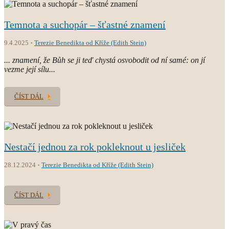
Temnota a suchopár – šťastné znamení
9.4.2025
Terezie Benedikta od Kříže (Edith Stein)
... znamení, že Bůh se ji teď chystá osvobodit od ní samé: on jí
vezme její sílu...
ČÍST DÁL
Nestačí jednou za rok pokleknout u jesliček
28.12.2024
Terezie Benedikta od Kříže (Edith Stein)
ČÍST DÁL