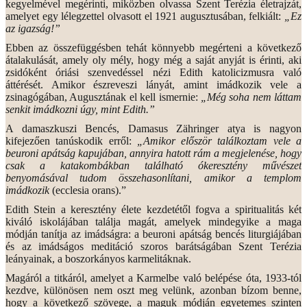
kegyelmével megérinti, miközben olvassa Szent Terézia életrajzát,
amelyet egy lélegzettel olvasott el 1921 augusztusában, felkiált:
„Ez
az igazság!”
Ebben az összefüggésben tehát könnyebb megérteni a következő
átalakulását, amely oly mély, hogy még a saját anyját is érinti, aki
zsidóként óriási szenvedéssel nézi Edith katolicizmusra való
áttérését. Amikor észreveszi lányát, amint imádkozik vele a
zsinagógában, Augusztának el kell ismernie:
„Még soha nem láttam
senkit imádkozni úgy, mint Edith.”
A damaszkuszi Bencés, Damasus Zähringer atya is nagyon
kifejezően tanúskodik erről:
„Amikor először találkoztam vele a
beuroni apátság kapujában, annyira hatott rám a megjelenése, hogy
csak a katakombákban található ókeresztény művészet
benyomásával tudom összehasonlítani, amikor a templom
imádkozik
(ecclesia orans).”
Edith Stein a keresztény élete kezdetétől fogva a spiritualitás két
kiváló iskolájában találja magát, amelyek mindegyike a maga
módján tanítja az imádságra: a beuroni apátság bencés liturgiájában
és az imádságos meditáció szoros barátságában Szent Terézia
leányainak, a boszorkányos karmelitáknak.
Magáról a titkáról, amelyet a Karmelbe való belépése óta, 1933-tól
kezdve, különösen nem oszt meg velünk, azonban bízom benne,
hogy a következő szövege, a maguk módján egyetemes szinten