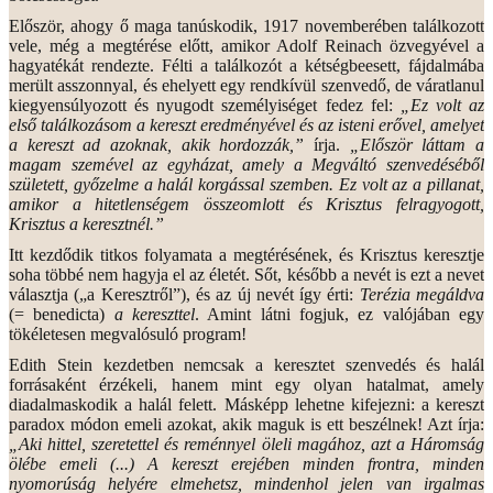
Először, ahogy ő maga tanúskodik, 1917 novemberében találkozott
vele, még a megtérése előtt, amikor Adolf Reinach özvegyével a
hagyatékát rendezte. Félti a találkozót a kétségbeesett, fájdalmába
merült asszonnyal, és ehelyett egy rendkívül szenvedő, de váratlanul
kiegyensúlyozott és nyugodt személyiséget fedez fel:
„Ez volt az
első találkozásom a kereszt eredményével és az isteni erővel, amelyet
a kereszt ad azoknak, akik hordozzák,”
írja.
„Először láttam a
magam szemével az egyházat, amely a Megváltó szenvedéséből
született, győzelme a halál korgással szemben. Ez volt az a pillanat,
amikor a hitetlenségem összeomlott és Krisztus felragyogott,
Krisztus a keresztnél.”
Itt kezdődik titkos folyamata a megtérésének, és Krisztus keresztje
soha többé nem hagyja el az életét. Sőt, később a nevét is ezt a nevet
választja („a Keresztről”), és az új nevét így érti:
Terézia megáldva
(= benedicta)
a kereszttel
. Amint látni fogjuk, ez valójában egy
tökéletesen megvalósuló program!
Edith Stein kezdetben nemcsak a keresztet szenvedés és halál
forrásaként érzékeli, hanem mint egy olyan hatalmat, amely
diadalmaskodik a halál felett. Másképp lehetne kifejezni: a kereszt
paradox módon emeli azokat, akik maguk is ett beszélnek! Azt írja:
„Aki hittel, szeretettel és reménnyel öleli magához, azt a Háromság
ölébe emeli (...) A kereszt erejében minden frontra, minden
nyomorúság helyére elmehetsz, mindenhol jelen van irgalmas