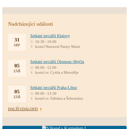
Nadcházející události
Setkání terciářů Klatovy
31
16:30 - 19:00
SRP
kostel Narození Panny Marie
Setkání terciářů Olomouc-Hejčín
05
08:00 - 12:00
ZÁŘ
kostel sv. Cyrila a Metoděje
Setkání terciářů Praha-Liboc
05
09:00 - 13:30
ZÁŘ
kostel sv. Fabiána a Šebestiána
DALŠÍ UDÁLOSTI