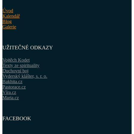
Úvod
Kalendář
Blog
Galerie
UŽITEČNÉ ODKAZY
Vojtěch Kodet
Texty ze spirituality
Duchovní boj
Vyderský klášter, s. r. o.
Bakhita.cz
Pastorace.cz
Víra.cz
Maria.cz
FACEBOOK