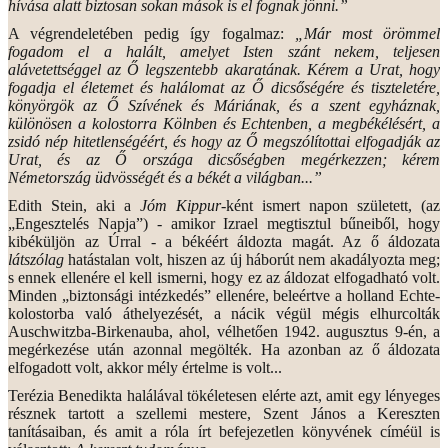
hívása alatt biztosan sokan mások is el fognak jönni.”
A végrendeletében pedig így fogalmaz:
„Már most örömmel
fogadom el a halált, amelyet Isten szánt nekem, teljesen
alávetettséggel az Ő legszentebb akaratának. Kérem a Urat, hogy
fogadja el életemet és halálomat az Ő dicsőségére és tiszteletére,
könyörgök az Ő Szívének és Máriának, és a szent egyháznak,
különösen a kolostorra Kölnben és Echtenben, a megbékélésért, a
zsidó nép hitetlenségéért, és hogy az Ő megszólítottai elfogadják az
Urat, és az Ő országa dicsőségben megérkezzen; kérem
Németország üdvösségét és a békét a világban...”
Edith Stein, aki a
Jóm Kippur
-ként ismert napon született, (az
„Engesztelés Napja”) - amikor Izrael megtisztul bűneiből, hogy
kibéküljön az Úrral - a békéért áldozta magát. Az ő áldozata
látszólag
hatástalan volt, hiszen az új háborút nem akadályozta meg;
s ennek ellenére el kell ismerni, hogy ez az áldozat elfogadható volt.
Minden „biztonsági intézkedés” ellenére, beleértve a holland Echte-
kolostorba való áthelyezését, a nácik végül mégis elhurcolták
Auschwitzba-Birkenauba, ahol, vélhetően 1942. augusztus 9-én, a
megérkezése után azonnal megölték. Ha azonban az ő áldozata
elfogadott volt, akkor mély értelme is volt...
Terézia Benedikta halálával tökéletesen elérte azt, amit egy lényeges
résznek tartott a szellemi mestere, Szent János a Kereszten
tanításaiban, és amit a róla írt befejezetlen könyvének címéül is