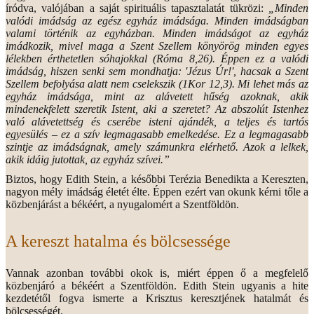
íródva, valójában a saját spirituális tapasztalatát tükrözi:
„Minden
valódi imádság az egész egyház imádsága. Minden imádságban
valami történik az egyházban. Minden imádságot az egyház
imádkozik, mivel maga a Szent Szellem könyörög minden egyes
lélekben érthetetlen sóhajokkal (Róma 8,26). Éppen ez a valódi
imádság, hiszen senki sem mondhatja: 'Jézus Úr!', hacsak a Szent
Szellem befolyása alatt nem cselekszik (1Kor 12,3). Mi lehet más az
egyház imádsága, mint az alávetett hűség azoknak, akik
mindenekfelett szeretik Istent, aki a szeretet? Az abszolút Istenhez
való alávetettség és cserébe isteni ajándék, a teljes és tartós
egyesülés – ez a szív legmagasabb emelkedése. Ez a legmagasabb
szintje az imádságnak, amely számunkra elérhető. Azok a lelkek,
akik idáig jutottak, az egyház szívei.”
Biztos, hogy Edith Stein, a későbbi Terézia Benedikta a Kereszten,
nagyon mély imádság életét élte. Éppen ezért van okunk kérni tőle a
közbenjárást a békéért, a nyugalomért a Szentföldön.
A kereszt hatalma és bölcsessége
Vannak azonban további okok is, miért éppen ő a megfelelő
közbenjáró a békéért a Szentföldön. Edith Stein ugyanis a hite
kezdetétől fogva ismerte a Krisztus keresztjének hatalmát és
bölcsességét.