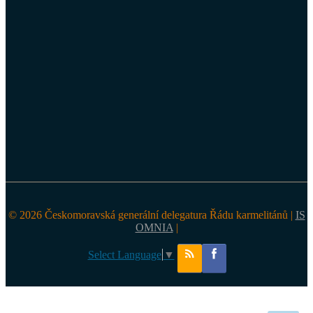
© 2026 Českomoravská generální delegatura Řádu karmelitánů |
IS
OMNIA
|
Select Language
▼