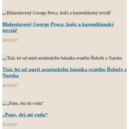
Blahoslavený George Preca, kněz a karmelitánský
terciář
18.8.2017
Tisíc let od smrti arménského básníka svatého Řehoře z
Nareka
20.8.2017
„Pane, dej mi vodu“
21.8.2017