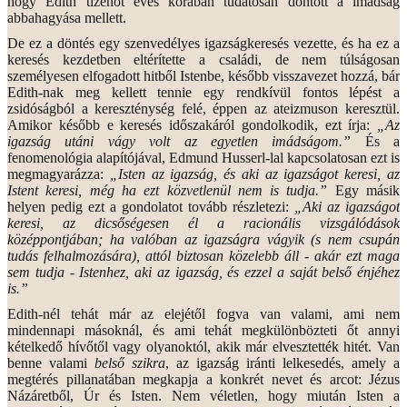
hogy Edith tizenöt éves korában tudatosan döntött a imádság
abbahagyása mellett.
De ez a döntés egy szenvedélyes igazságkeresés vezette, és ha ez a
keresés kezdetben eltérítette a családi, de nem túlságosan
személyesen elfogadott hitből Istenbe, később visszavezet hozzá, bár
Edith-nak meg kellett tennie egy rendkívül fontos lépést a
zsidóságból a kereszténység felé, éppen az ateizmuson keresztül.
Amikor később e keresés időszakáról gondolkodik, ezt írja:
„Az
igazság utáni vágy volt az egyetlen imádságom.”
És a
fenomenológia alapítójával, Edmund Husserl-lal kapcsolatosan ezt is
megmagyarázza:
„Isten az igazság, és aki az igazságot keresi, az
Istent keresi, még ha ezt közvetlenül nem is tudja.”
Egy másik
helyen pedig ezt a gondolatot tovább részletezi:
„Aki az igazságot
keresi, az dicsőségesen él a racionális vizsgálódások
középpontjában; ha valóban az igazságra vágyik (s nem csupán
tudás felhalmozására), attól biztosan közelebb áll - akár ezt maga
sem tudja - Istenhez, aki az igazság, és ezzel a saját belső énjéhez
is.”
Edith-nél tehát már az elejétől fogva van valami, ami nem
mindennapi másoknál, és ami tehát megkülönbözteti őt annyi
kételkedő hívőtől vagy olyanoktól, akik már elvesztették hitét. Van
benne valami
belső szikra
, az igazság iránti lelkesedés, amely a
megtérés pillanatában megkapja a konkrét nevet és arcot: Jézus
Názáretből, Úr és Isten. Nem véletlen, hogy miután Isten a