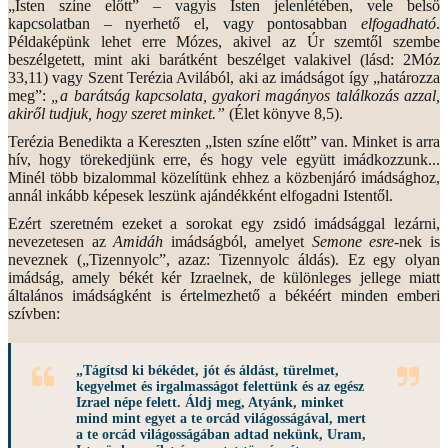
„Isten színe előtt” – vagyis Isten jelenlétében, vele belső
kapcsolatban – nyerhető el, vagy pontosabban
elfogadható
.
Példaképünk lehet erre Mózes, akivel az Úr szemtől szembe
beszélgetett, mint aki barátként beszélget valakivel (lásd: 2Móz
33,11) vagy Szent Terézia Avilából, aki az imádságot így „határozza
meg”:
„a barátság kapcsolata, gyakori magányos találkozás azzal,
akiről tudjuk, hogy szeret minket.”
(Élet könyve 8,5).
Terézia Benedikta a Kereszten „Isten színe előtt” van. Minket is arra
hív, hogy törekedjünk erre, és hogy vele együtt imádkozzunk...
Minél több bizalommal közelítünk ehhez a közbenjáró imádsághoz,
annál inkább képesek leszünk ajándékként elfogadni Istentől.
Ezért szeretném ezeket a sorokat egy zsidó imádsággal lezárni,
nevezetesen az
Amidáh
imádságból, amelyet
Semone esre
-nek is
neveznek („Tizennyolc”, azaz: Tizennyolc áldás). Ez egy olyan
imádság, amely békét kér Izraelnek, de különleges jellege miatt
általános imádságként is értelmezhető a békéért minden emberi
szívben:
„Tágítsd ki békédet, jót és áldást, türelmet,
kegyelmet és irgalmasságot felettünk és az egész
Izrael népe felett. Áldj meg, Atyánk, minket
mind mint egyet a te orcád világosságával, mert
a te orcád világosságában adtad nekünk, Uram,