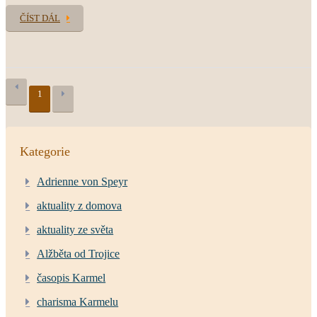
ČÍST DÁL
1
Kategorie
Adrienne von Speyr
aktuality z domova
aktuality ze světa
Alžběta od Trojice
časopis Karmel
charisma Karmelu