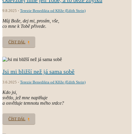
9.8.2025
Terezie Benedikta od Kříže (Edith Stein)
Můj Bože, dej mi, prosím, vše,
co mne k Tobě přivede.
ČÍST DÁL
Jsi mi bližší než já sama sobě
3.6.2025
Terezie Benedikta od Kříže (Edith Stein)
Kdo jsi,
světlo, jež mne naplňuje
a osvětluje temnotu mého srdce?
ČÍST DÁL