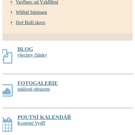
Vavřinec od Vzkříšení
Wilfrid Stinissen
živé Boží slovo
BLOG
všechny články
FOTOGALERIE
události obrazem
POUTNÍ KALENDÁŘ
Kostelní Vydří