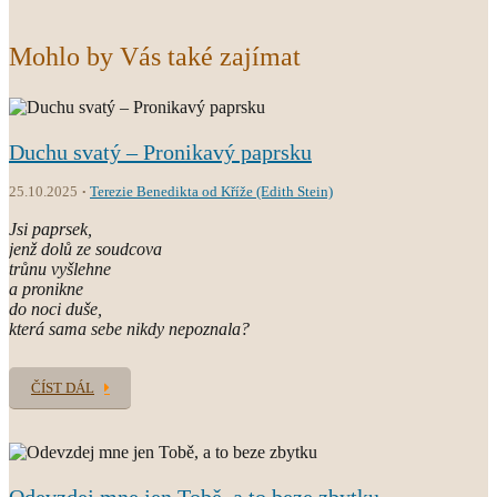
Mohlo by Vás také zajímat
Duchu svatý – Pronikavý paprsku
25.10.2025
Terezie Benedikta od Kříže (Edith Stein)
Jsi paprsek,
jenž dolů ze soudcova
trůnu vyšlehne
a pronikne
do noci duše,
která sama sebe nikdy nepoznala?
ČÍST DÁL
Odevzdej mne jen Tobě, a to beze zbytku