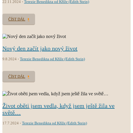
22.11.2024
Terezie Benedikta od Kříže (Edith Stein)
ČÍST DÁL
Nový den začít jako nový život
9.8.2024
Terezie Benedikta od Kříže (Edith Stein)
ČÍST DÁL
Život oběti jsem vedla, když jsem ještě žila ve
světě…
17.7.2024
Terezie Benedikta od Kříže (Edith Stein)