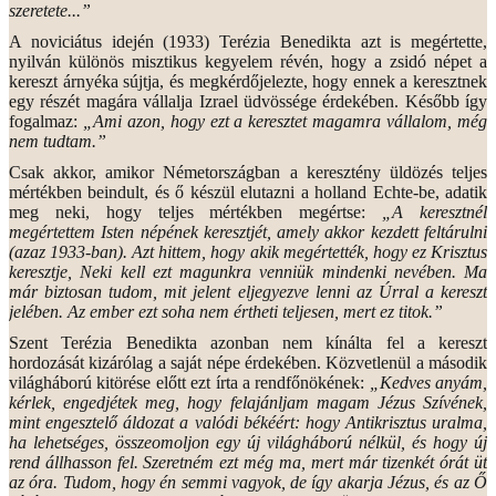
szeretete...”
A noviciátus idején (1933) Terézia Benedikta azt is megértette,
nyilván különös misztikus kegyelem révén, hogy a zsidó népet a
kereszt árnyéka sújtja, és megkérdőjelezte, hogy ennek a keresztnek
egy részét magára vállalja Izrael üdvössége érdekében. Később így
fogalmaz:
„Ami azon, hogy ezt a keresztet magamra vállalom, még
nem tudtam.”
Csak akkor, amikor Németországban a keresztény üldözés teljes
mértékben beindult, és ő készül elutazni a holland Echte-be, adatik
meg neki, hogy teljes mértékben megértse:
„A keresztnél
megértettem Isten népének keresztjét, amely akkor kezdett feltárulni
(azaz 1933-ban). Azt hittem, hogy akik megértették, hogy ez Krisztus
keresztje, Neki kell ezt magunkra venniük mindenki nevében. Ma
már biztosan tudom, mit jelent eljegyezve lenni az Úrral a kereszt
jelében. Az ember ezt soha nem értheti teljesen, mert ez titok.”
Szent Terézia Benedikta azonban nem kínálta fel a kereszt
hordozását kizárólag a saját népe érdekében. Közvetlenül a második
világháború kitörése előtt ezt írta a rendfőnökének:
„Kedves anyám,
kérlek, engedjétek meg, hogy felajánljam magam Jézus Szívének,
mint engesztelő áldozat a valódi békéért: hogy Antikrisztus uralma,
ha lehetséges, összeomoljon egy új világháború nélkül, és hogy új
rend állhasson fel. Szeretném ezt még ma, mert már tizenkét órát üt
az óra. Tudom, hogy én semmi vagyok, de így akarja Jézus, és az Ő