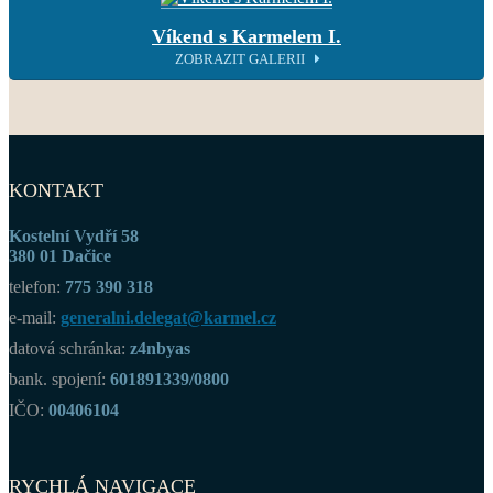
Víkend s Karmelem I.
ZOBRAZIT GALERII
KONTAKT
Kostelní Vydří 58
380 01 Dačice
telefon:
775 390 318
e-mail:
generalni.delegat@karmel.cz
datová schránka:
z4nbyas
bank. spojení:
601891339/0800
IČO:
00406104
RYCHLÁ NAVIGACE