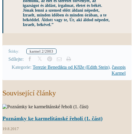
Istenünk, az élet és szeretet törvényét, az
igazságot és áldást, irgalmat, életet és békét.
Jónak lenni a szemed előtt áldani népedet,
Izraelt, minden időben és minden órában, a te
békéddel. Áldott vagy te, Úr, aki áldod népedet,
Izraelt, békével.”
Štítky:
karmel 2/2003
Sdílejte:
Kategorie:
Terezie Benedikta od Kříže (Edith Stein)
,
časopis
Karmel
Související články
Poznámky ke karmelitánské řeholi (1. část)
19.8.2017