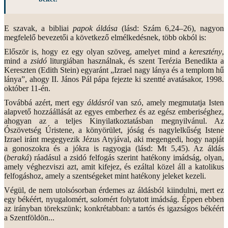
E szavak, a bibliai
papok áldása
(lásd: Szám 6,24–26), nagyon
megfelelő bevezetői a következő elmélkedésnek, több okból is:
Először is, hogy ez egy olyan szöveg, amelyet mind a
keresztény
,
mind a
zsidó
liturgiában használnak, és szent Terézia Benedikta a
Kereszten (Edith Stein) egyaránt „Izrael nagy lánya és a templom hű
lánya”, ahogy II. János Pál pápa fejezte ki szentté avatásakor, 1998.
október 11-én.
Továbbá azért, mert egy
áldásról
van szó, amely megmutatja Isten
alapvető hozzáállását az egyes emberhez és az egész emberiséghez,
ahogyan az a teljes Kinyilatkoztatásban megnyilvánul. Az
Ószövetség Úristene, a könyörület, jóság és nagylelkűség Istene
Izrael iránt megegyezik Jézus Atyjával, aki megengedi, hogy napját
a gonoszokra és a jókra is ragyogja (lásd: Mt 5,45). Az áldás
(
beraká
) ráadásul a zsidó felfogás szerint hatékony imádság, olyan,
amely véghezviszi azt, amit kifejez, és ezáltal közel áll a katolikus
felfogáshoz, amely a szentségeket mint hatékony jeleket kezeli.
Végül, de nem utolsósorban érdemes az áldásból kiindulni, mert ez
egy békéért, nyugalomért,
salom
ért folytatott imádság. Éppen ebben
az irányban törekszünk; konkrétabban: a tartós és igazságos békéért
a Szentföldön...