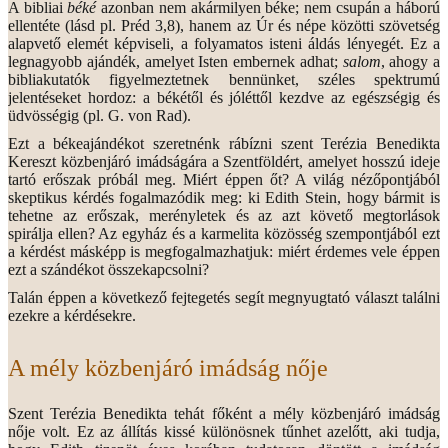
A bibliai
béké
azonban nem akármilyen béke; nem csupán a háború
ellentéte (lásd pl. Préd 3,8), hanem az Úr és népe közötti szövetség
alapvető elemét képviseli, a folyamatos isteni áldás lényegét. Ez a
legnagyobb ajándék, amelyet Isten embernek adhat;
salom
, ahogy a
bibliakutatók figyelmeztetnek bennünket, széles spektrumú
jelentéseket hordoz: a békétől és jóléttől kezdve az egészségig és
üdvösségig (pl. G. von Rad).
Ezt a békeajándékot szeretnénk rábízni szent Terézia Benedikta
Kereszt közbenjáró imádságára a Szentföldért, amelyet hosszú ideje
tartó erőszak próbál meg. Miért éppen őt? A világ nézőpontjából
skeptikus kérdés fogalmazódik meg: ki Edith Stein, hogy bármit is
tehetne az erőszak, merényletek és az azt követő megtorlások
spirálja ellen? Az egyház és a karmelita közösség szempontjából ezt
a kérdést másképp is megfogalmazhatjuk: miért érdemes vele éppen
ezt a szándékot összekapcsolni?
Talán éppen a következő fejtegetés segít megnyugtató választ találni
ezekre a kérdésekre.
A mély közbenjáró imádság nője
Szent Terézia Benedikta tehát főként a mély közbenjáró imádság
nője volt. Ez az állítás kissé különösnek tűnhet azelőtt, aki tudja,