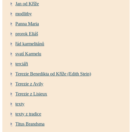
Jan od Kříže
modlitby
Panna Maria
prorok Eliáš
řád karmelitánů
svatí Karmelu
terciáři
Terezie Benedikta od Kříže (Edith Stein)
Terezie z Avily
Terezie z Lisieux
texty
texty z tradice
Titus Brandsma