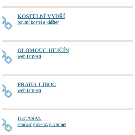
KOSTELNÍ VYDŘÍ
poutní kostel a klášter
OLOMOUC-HEJČÍN
web farnosti
PRAHA-LIBOC
web farnosti
O.CARM.
současný světový Karmel