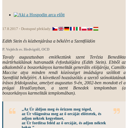
17.8.2017
Dostupné překlady:
Edith Stein és közbenjárása a békéért a Szentföldön
P. Vojtěch sv. Hedvigtől, OCD
Tavaly augusztusban emlékeztünk szent Terézia Benedikta
mártírhalálának hatvanadik évfordulójára (Edith Stein). Ebből az
alkalomból a boszorkányos karmeliták generális elöljárója, Camillo
Maccise atya minden rendi közösséget imádságra szólított a
Szentföld békéjéért. A következő hozzászólás a szerző szónoklatának
írásos feldolgozása, amelyet augusztus 9-én, 2002-ben mondott el a
prágai Hradčanyban, a szent Benedek templomban (a
boszorkányos karmeliták templomában).
„Az Úr áldjon meg és őrizzen meg téged,
az Úr világosítsa meg az ő orcáját előttetek, és
adjon néktek kegyelmet,
az Úr fordítsa feléd az ő orcáját, és adjon néktek
békét.”