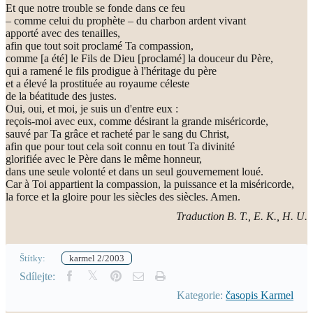
Et que notre trouble se fonde dans ce feu
– comme celui du prophète – du charbon ardent vivant
apporté avec des tenailles,
afin que tout soit proclamé Ta compassion,
comme [a été] le Fils de Dieu [proclamé] la douceur du Père,
qui a ramené le fils prodigue à l'héritage du père
et a élevé la prostituée au royaume céleste
de la béatitude des justes.
Oui, oui, et moi, je suis un d'entre eux :
reçois-moi avec eux, comme désirant la grande miséricorde,
sauvé par Ta grâce et racheté par le sang du Christ,
afin que pour tout cela soit connu en tout Ta divinité
glorifiée avec le Père dans le même honneur,
dans une seule volonté et dans un seul gouvernement loué.
Car à Toi appartient la compassion, la puissance et la miséricorde,
la force et la gloire pour les siècles des siècles. Amen.
Traduction B. T., E. K., H. U.
Štítky:
karmel 2/2003
Sdílejte:
Kategorie:
časopis Karmel