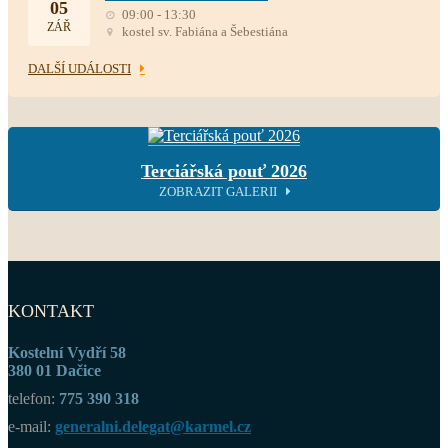
05
09:00 - 13:30
ZÁŘ
kostel sv. Fabiána a Šebestiána
DALŠÍ UDÁLOSTI
Terciářská pouť 2026
ZOBRAZIT GALERII
KONTAKT
Kostelní Vydří 58
380 01 Dačice
telefon:
775 390 318
e-mail:
generalni.delegat@karmel.cz