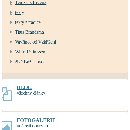
Terezie z Lisieux
texty
texty z tradice
Titus Brandsma
Vavřinec od Vzkříšení
Wilfrid Stinissen
živé Boží slovo
BLOG
všechny články
FOTOGALERIE
události obrazem