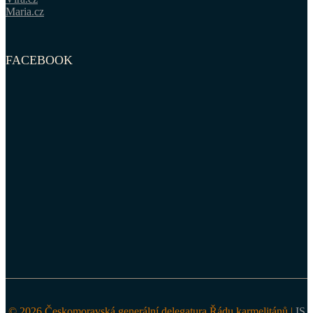
Maria.cz
FACEBOOK
© 2026 Českomoravská generální delegatura Řádu karmelitánů |
IS