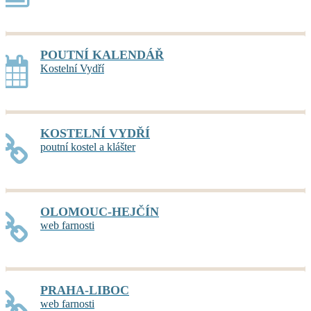
POUTNÍ KALENDÁŘ
Kostelní Vydří
KOSTELNÍ VYDŘÍ
poutní kostel a klášter
OLOMOUC-HEJČÍN
web farnosti
PRAHA-LIBOC
web farnosti