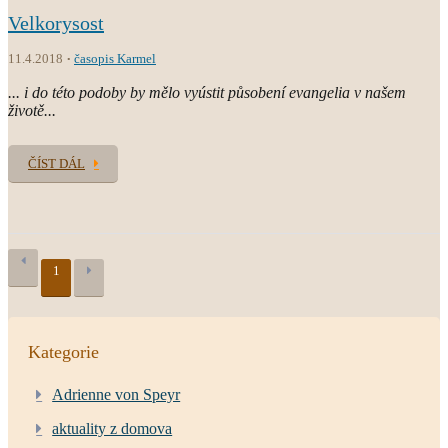
Velkorysost
11.4.2018
časopis Karmel
... i do této podoby by mělo vyústit působení evangelia v našem
životě...
ČÍST DÁL
1
Kategorie
Adrienne von Speyr
aktuality z domova