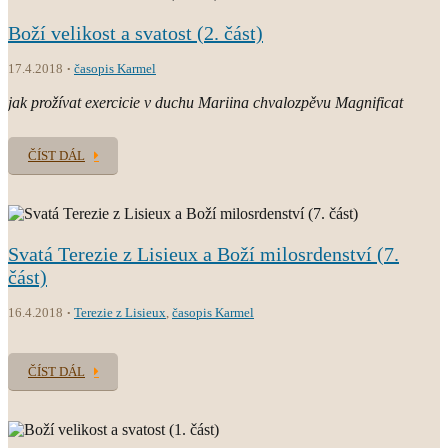
Boží velikost a svatost (2. část)
17.4.2018
časopis Karmel
jak prožívat exercicie v duchu Mariina chvalozpěvu Magnificat
ČÍST DÁL
Svatá Terezie z Lisieux a Boží milosrdenství (7.
část)
16.4.2018
Terezie z Lisieux
,
časopis Karmel
ČÍST DÁL