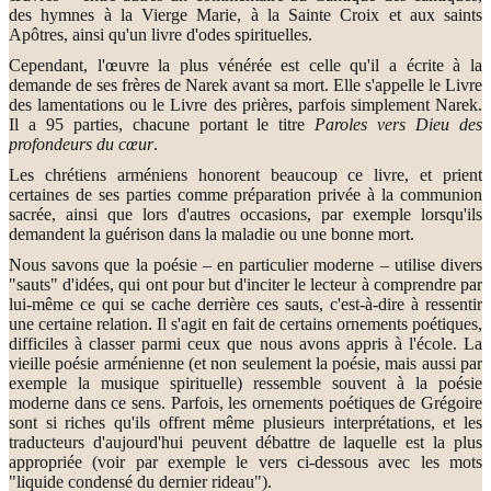
des hymnes à la Vierge Marie, à la Sainte Croix et aux saints
Apôtres, ainsi qu'un livre d'odes spirituelles.
Cependant, l'œuvre la plus vénérée est celle qu'il a écrite à la
demande de ses frères de Narek avant sa mort. Elle s'appelle le Livre
des lamentations ou le Livre des prières, parfois simplement Narek.
Il a 95 parties, chacune portant le titre
Paroles vers Dieu des
profondeurs du cœur
.
Les chrétiens arméniens honorent beaucoup ce livre, et prient
certaines de ses parties comme préparation privée à la communion
sacrée, ainsi que lors d'autres occasions, par exemple lorsqu'ils
demandent la guérison dans la maladie ou une bonne mort.
Nous savons que la poésie – en particulier moderne – utilise divers
"sauts" d'idées, qui ont pour but d'inciter le lecteur à comprendre par
lui-même ce qui se cache derrière ces sauts, c'est-à-dire à ressentir
une certaine relation. Il s'agit en fait de certains ornements poétiques,
difficiles à classer parmi ceux que nous avons appris à l'école. La
vieille poésie arménienne (et non seulement la poésie, mais aussi par
exemple la musique spirituelle) ressemble souvent à la poésie
moderne dans ce sens. Parfois, les ornements poétiques de Grégoire
sont si riches qu'ils offrent même plusieurs interprétations, et les
traducteurs d'aujourd'hui peuvent débattre de laquelle est la plus
appropriée (voir par exemple le vers ci-dessous avec les mots
"liquide condensé du dernier rideau").