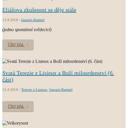
Eliášova zkušenost se děje stále
13.4.2018
časopis Karmel
(jedno spontánní svědectví)
ČÍST DÁL
Svatá Terezie z Lisieux a Boží milosrdenství (6.
část)
12.4.2018
Terezie z Lisieux
,
časopis Karmel
ČÍST DÁL