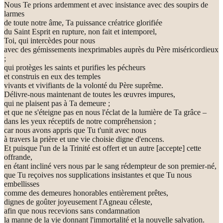
Nous Te prions ardemment et avec insistance avec des soupirs de
larmes
de toute notre âme, Ta puissance créatrice glorifiée
du Saint Esprit en rupture, non fait et intemporel,
Toi, qui intercèdes pour nous
avec des gémissements inexprimables auprès du Père miséricordieux
;
qui protèges les saints et purifies les pécheurs
et construis en eux des temples
vivants et vivifiants de la volonté du Père suprême.
Délivre-nous maintenant de toutes les œuvres impures,
qui ne plaisent pas à Ta demeure ;
et que ne s'éteigne pas en nous l'éclat de la lumière de Ta grâce –
dans les yeux réceptifs de notre compréhension ;
car nous avons appris que Tu t'unit avec nous
à travers la prière et une vie choisie digne d'encens.
Et puisque l'un de la Trinité est offert et un autre [accepte] cette
offrande,
en étant incliné vers nous par le sang rédempteur de son premier-né,
que Tu reçoives nos supplications insistantes et que Tu nous
embellisses
comme des demeures honorables entièrement prêtes,
dignes de goûter joyeusement l'Agneau céleste,
afin que nous recevions sans condamnation
la manne de la vie donnant l'immortalité et la nouvelle salvation.