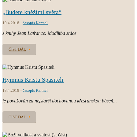
„Budete kněžími světa“
19.4.2018
časopis Karmel
z knihy Jean Lafrance: Modlitba srdce
ČÍST DÁL
Hymnus Kristu Spasiteli
18.4.2018
časopis Karmel
je považován za nejstarší dochovanou křesťanskou báseň...
ČÍST DÁL