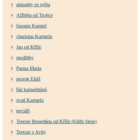
aktuality ze světa
Alžběta od Trojice
časopis Karmel
charisma Karmelu
Jan od Kříže
modlitby
Panna Maria
prorok Eliáš
řád karmelitánů
svatí Karmelu
terciáři
Terezie Benedikta od Kříže (Edith Stein)
Terezie z Avily