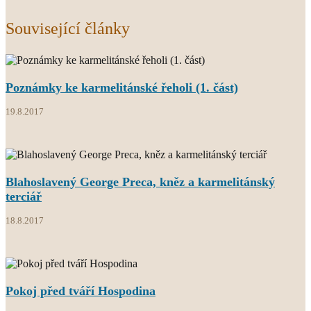
Související články
Poznámky ke karmelitánské řeholi (1. část)
19.8.2017
Blahoslavený George Preca, kněz a karmelitánský
terciář
18.8.2017
Pokoj před tváří Hospodina