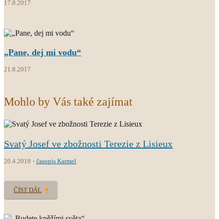
17.8.2017
„Pane, dej mi vodu“
21.8.2017
Mohlo by Vás také zajímat
Svatý Josef ve zbožnosti Terezie z Lisieux
20.4.2018
časopis Karmel
ČÍST DÁL