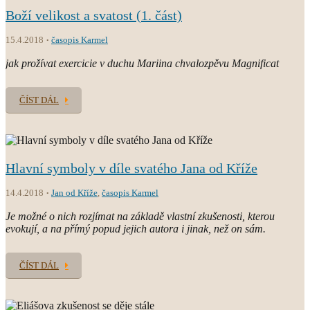
Boží velikost a svatost (1. část)
15.4.2018
časopis Karmel
jak prožívat exercicie v duchu Mariina chvalozpěvu Magnificat
ČÍST DÁL
Hlavní symboly v díle svatého Jana od Kříže
14.4.2018
Jan od Kříže
,
časopis Karmel
Je možné o nich rozjímat na základě vlastní zkušenosti, kterou
evokují, a na přímý popud jejich autora i jinak, než on sám.
ČÍST DÁL