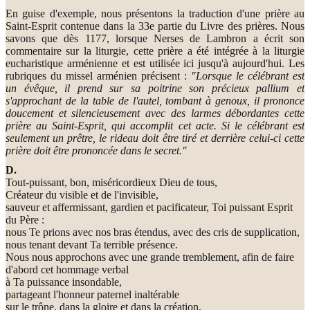
En guise d'exemple, nous présentons la traduction d'une prière au
Saint-Esprit contenue dans la 33e partie du Livre des prières. Nous
savons que dès 1177, lorsque Nerses de Lambron a écrit son
commentaire sur la liturgie, cette prière a été intégrée à la liturgie
eucharistique arménienne et est utilisée ici jusqu'à aujourd'hui. Les
rubriques du missel arménien précisent :
"Lorsque le célébrant est
un évêque, il prend sur sa poitrine son précieux pallium et
s'approchant de la table de l'autel, tombant à genoux, il prononce
doucement et silencieusement avec des larmes débordantes cette
prière au Saint-Esprit, qui accomplit cet acte. Si le célébrant est
seulement un prêtre, le rideau doit être tiré et derrière celui-ci cette
prière doit être prononcée dans le secret."
D.
Tout-puissant, bon, miséricordieux Dieu de tous,
Créateur du visible et de l'invisible,
sauveur et affermissant, gardien et pacificateur, Toi puissant Esprit
du Père :
nous Te prions avec nos bras étendus, avec des cris de supplication,
nous tenant devant Ta terrible présence.
Nous nous approchons avec une grande tremblement, afin de faire
d'abord cet hommage verbal
à Ta puissance insondable,
partageant l'honneur paternel inaltérable
sur le trône, dans la gloire et dans la création,