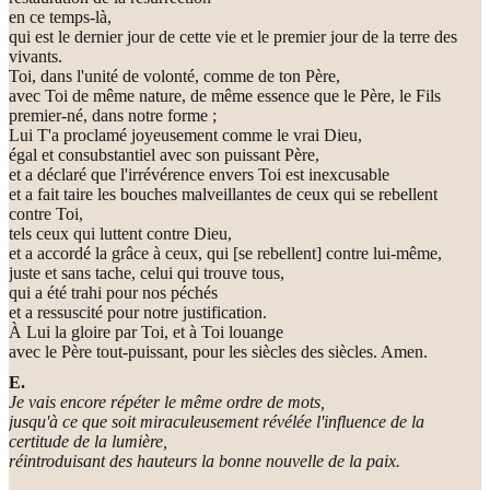
en ce temps-là,
qui est le dernier jour de cette vie et le premier jour de la terre des
vivants.
Toi, dans l'unité de volonté, comme de ton Père,
avec Toi de même nature, de même essence que le Père, le Fils
premier-né, dans notre forme ;
Lui T'a proclamé joyeusement comme le vrai Dieu,
égal et consubstantiel avec son puissant Père,
et a déclaré que l'irrévérence envers Toi est inexcusable
et a fait taire les bouches malveillantes de ceux qui se rebellent
contre Toi,
tels ceux qui luttent contre Dieu,
et a accordé la grâce à ceux, qui [se rebellent] contre lui-même,
juste et sans tache, celui qui trouve tous,
qui a été trahi pour nos péchés
et a ressuscité pour notre justification.
À Lui la gloire par Toi, et à Toi louange
avec le Père tout-puissant, pour les siècles des siècles. Amen.
E.
Je vais encore répéter le même ordre de mots,
jusqu'à ce que soit miraculeusement révélée l'influence de la
certitude de la lumière,
réintroduisant des hauteurs la bonne nouvelle de la paix.