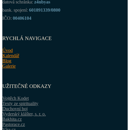
datová schránka:
z4nbyas
bank. spojení:
601891339/0800
IČO:
00406104
RYCHLÁ NAVIGACE
Úvod
Kalendář
Blog
Galerie
UŽITEČNÉ ODKAZY
Vojtěch Kodet
Texty ze spirituality
Duchovní boj
Vyderský klášter, s. r. o.
Bakhita.cz
Pastorace.cz
Víra.cz