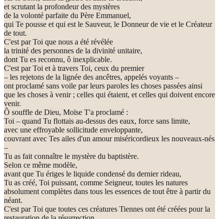
et scrutant la profondeur des mystères
de la volonté parfaite du Père Emmanuel,
qui Te pousse et qui est le Sauveur, le Donneur de vie et le Créateur
de tout.
C'est par Toi que nous a été révélée
la trinité des personnes de la divinité unitaire,
dont Tu es reconnu, ô inexplicable.
C'est par Toi et à travers Toi, ceux du premier
– les rejetons de la lignée des ancêtres, appelés voyants –
ont proclamé sans voile par leurs paroles les choses passées ainsi
que les choses à venir ; celles qui étaient, et celles qui doivent encore
venir.
Ô souffle de Dieu, Moïse T'a proclamé :
Toi – quand Tu flottais au-dessus des eaux, force sans limite,
avec une effroyable sollicitude enveloppante,
couvrant avec Tes ailes d'un amour miséricordieux les nouveaux-nés
–
Tu as fait connaître le mystère du baptistère.
Selon ce même modèle,
avant que Tu ériges le liquide condensé du dernier rideau,
Tu as créé, Toi puissant, comme Seigneur, toutes les natures
absolument complètes dans tous les essences de tout être à partir du
néant.
C'est par Toi que toutes ces créatures Tiennes ont été créées pour la
restauration de la résurrection