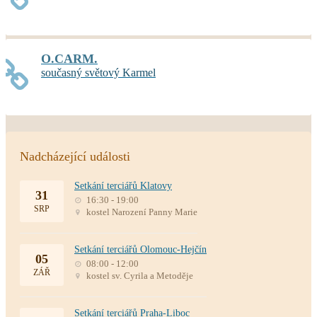
O.CARM.
současný světový Karmel
Nadcházející události
Setkání terciářů Klatovy
31
16:30 - 19:00
SRP
kostel Narození Panny Marie
Setkání terciářů Olomouc-Hejčín
05
08:00 - 12:00
ZÁŘ
kostel sv. Cyrila a Metoděje
Setkání terciářů Praha-Liboc