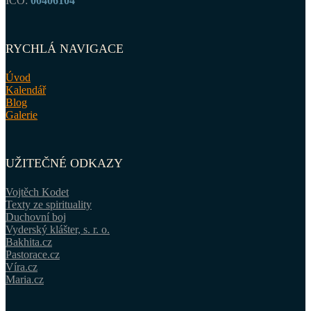
IČO:
00406104
RYCHLÁ NAVIGACE
Úvod
Kalendář
Blog
Galerie
UŽITEČNÉ ODKAZY
Vojtěch Kodet
Texty ze spirituality
Duchovní boj
Vyderský klášter, s. r. o.
Bakhita.cz
Pastorace.cz
Víra.cz
Maria.cz