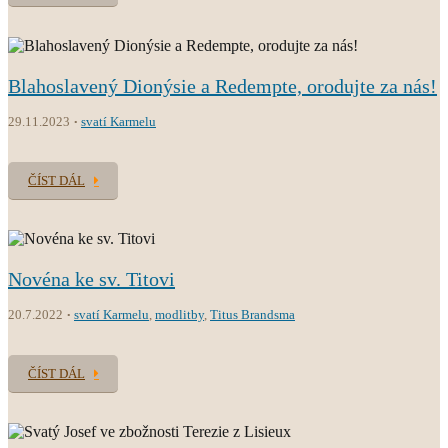
Blahoslavený Dionýsie a Redempte, orodujte za nás!
29.11.2023
svatí Karmelu
ČÍST DÁL
Novéna ke sv. Titovi
20.7.2022
svatí Karmelu
,
modlitby
,
Titus Brandsma
ČÍST DÁL