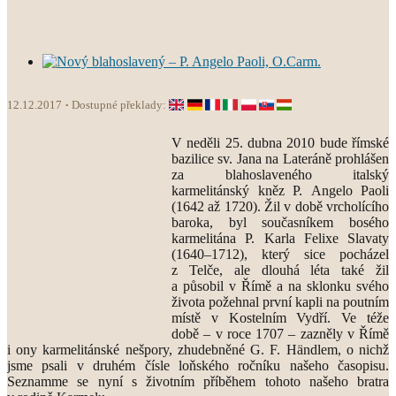
12.12.2017
Dostupné překlady:
V neděli 25. dubna 2010 bude římské
bazilice sv. Jana na Lateráně prohlášen
za blahoslaveného italský
karmelitánský kněz P. Angelo Paoli
(1642 až 1720). Žil v době vrcholícího
baroka, byl současníkem bosého
karmelitána P. Karla Felixe Slavaty
(1640–1712), který sice pocházel
z Telče, ale dlouhá léta také žil
a působil v Římě a na sklonku svého
života požehnal první kapli na poutním
místě v Kostelním Vydří. Ve téže
době – v roce 1707 – zazněly v Římě
i ony karmelitánské nešpory, zhudebněné G. F. Händlem, o nichž
jsme psali v druhém čísle loňského ročníku našeho časopisu.
Seznamme se nyní s životním příběhem tohoto našeho bratra