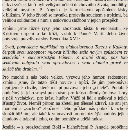
církvi světce, kteří byli velkými učiteli duchovního života, modlitby,
velkými mystiky. P. Angelo je karmelským apoštolem lásky
k bližním. V jeho životě se mystika projevila soucitem s trpícími, ba
velikou solidaritou s nimi a usilovnou službou v jejich prospěch.
Zmínili jsme různé rysy jeho zbožnosti: lásku k eucharistii, ke
Kristovu utrpení a ke kříži, vztah k Panně Marii. Jeho život
potvrzuje pravdivost slov Benedikta XVI.:
„Svatí, pomysleme například na blahoslavenou Terezu z Kalkaty,
čerpali svou schopnost milovat bližního stále novým způsobem ze
setkávání s eucharistickým Pánem. Z druhé strany pak toto
setkávání nabývalo svou opravdovost i svou hloubku právě ve
5
službě těm druhým.“
Pro mnohé z nás bude velkou výzvou jeho humor, radostnost.
Zmínili jsme, že takto těšil novice i trpící, že jím překonával
nepříjemné chvíle, které mu připravovali jeho „ctitelé“. Podobně
podnětný je jeho smysl pro krásu: pro krásu přírody (miloval hory
a pěší vycházky), pro krásu hudby. Vážil si lidí a usiloval o jejich
šťastný život. Neměl přitom na zřeteli jen tělesné zdraví, ale ani jen
modlení a „suchou“ zbožnost. Jeho příklad nás pobízí k ochotě
sloužit bližním, ale také k vnímavosti pro nejrůznější podoby jejich
chudoby a trápení i toho, co jim pomůže a udělá radost.
Jestliže – z prozřetelnosti Boží – blahořečení P. Angela proběhne