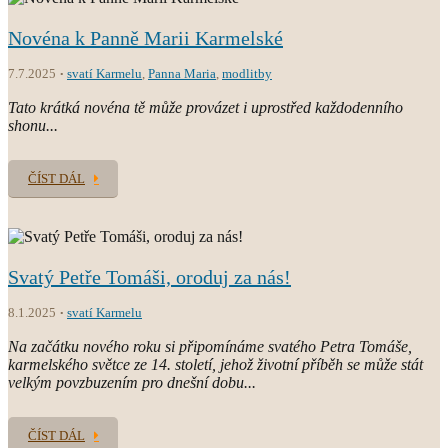
Novéna k Panně Marii Karmelské
7.7.2025
svatí Karmelu
,
Panna Maria
,
modlitby
Tato krátká novéna tě může provázet i uprostřed každodenního
shonu...
ČÍST DÁL
Svatý Petře Tomáši, oroduj za nás!
8.1.2025
svatí Karmelu
Na začátku nového roku si připomínáme svatého Petra Tomáše,
karmelského světce ze 14. století, jehož životní příběh se může stát
velkým povzbuzením pro dnešní dobu...
ČÍST DÁL