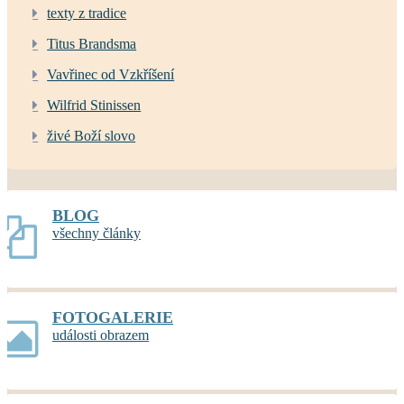
texty z tradice
Titus Brandsma
Vavřinec od Vzkříšení
Wilfrid Stinissen
živé Boží slovo
BLOG
všechny články
FOTOGALERIE
události obrazem