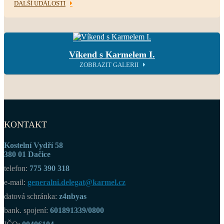
DALŠÍ UDÁLOSTI
Víkend s Karmelem I.
ZOBRAZIT GALERII
KONTAKT
Kostelní Vydří 58
380 01 Dačice
telefon:
775 390 318
e-mail:
generalni.delegat@karmel.cz
datová schránka:
z4nbyas
bank. spojení:
601891339/0800