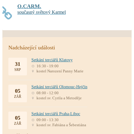
O.CARM.
současný světový Karmel
Nadcházející události
Setkání terciářů Klatovy
31
16:30 - 19:00
SRP
kostel Narození Panny Marie
Setkání terciářů Olomouc-Hejčín
05
08:00 - 12:00
ZÁŘ
kostel sv. Cyrila a Metoděje
Setkání terciářů Praha-Liboc
05
09:00 - 13:30
ZÁŘ
kostel sv. Fabiána a Šebestiána