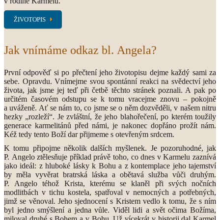
v rodině Karmelu.
ŽIVOTOPIS
Jak vnímáme odkaz bl. Angela?
První odpověď si po přečtení jeho životopisu dejme každý sami za
sebe. Opravdu. Vnímejme svou spontánní reakci na svědectví jeho
života, jak jsme jej teď při četbě těchto stránek poznali. A pak po
určitém časovém odstupu se k tomu vracejme znovu – pokojně
a uváženě. Ať se nám to, co jsme se o něm dozvěděli, v našem nitru
hezky „rozleží“. Je zvláštní, že jeho blahořečení, po kterém toužily
generace karmelitánů před námi, je nakonec dopřáno prožít nám.
Kéž tedy tento Boží dar přijmeme s otevřeným srdcem.
K tomu připojme několik dalších myšlenek. Je pozoruhodné, jak
P. Angelo ztělesňuje příklad právě toho, co dnes v Karmelu zaznívá
jako ideál: z hluboké lásky k Bohu a z kontemplace jeho tajemství
by měla vyvěrat bratrská láska a obětavá služba vůči druhým.
P. Angelo téhož Krista, kterému se klaněl při svých nočních
modlitbách v tichu kostela, spatřoval v nemocných a potřebných,
jimž se věnoval. Jeho sjednocení s Kristem vedlo k tomu, že s ním
byl jedno smýšlení a jedna vůle. Viděl lidi a svět očima Božíma,
miloval druhé s Bohem a v Bohu. Už vícekrát v historii dal Karmel