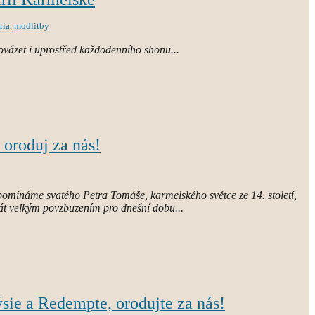
ria
,
modlitby
ovázet i uprostřed každodenního shonu...
 oroduj za nás!
pomínáme svatého Petra Tomáše, karmelského světce ze 14. století,
tát velkým povzbuzením pro dnešní dobu...
sie a Redempte, orodujte za nás!