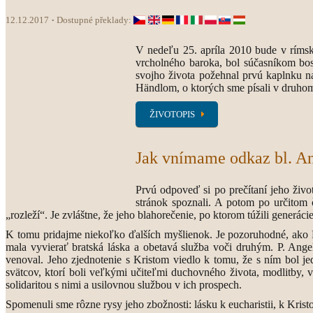
12.12.2017
Dostupné překlady:
V nedeľu 25. apríla 2010 bude v rímske
vrcholného baroka, bol súčasníkom bosé
svojho života požehnal prvú kaplnku n
Händlom, o ktorých sme písali v druhom
ŽIVOTOPIS
Jak vnímame odkaz bl. A
Prvú odpoveď si po prečítaní jeho živo
stránok spoznali. A potom po určitom
„rozleží“. Je zvláštne, že jeho blahorečenie, po ktorom túžili generá
K tomu pridajme niekoľko ďalších myšlienok. Je pozoruhodné, ako P.
mala vyvierať bratská láska a obetavá služba voči druhým. P. Ange
venoval. Jeho zjednotenie s Kristom viedlo k tomu, že s ním bol j
svätcov, ktorí boli veľkými učiteľmi duchovného života, modlitby, 
solidaritou s nimi a usilovnou službou v ich prospech.
Spomenuli sme rôzne rysy jeho zbožnosti: lásku k eucharistii, k Kris