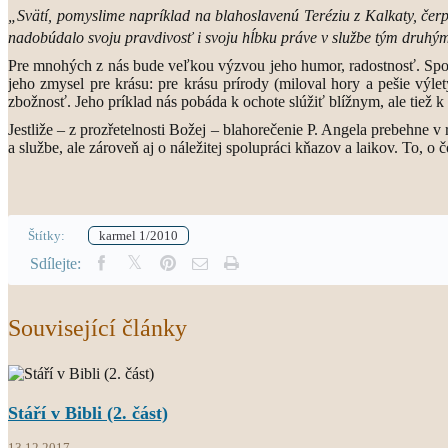
„Svätí, pomyslime napríklad na blahoslavenú Teréziu z Kalkaty, čer
nadobúdalo svoju pravdivosť i svoju hĺbku práve v službe tým druhý
Pre mnohých z nás bude veľkou výzvou jeho humor, radostnosť. Spomenu
jeho zmysel pre krásu: pre krásu prírody (miloval hory a pešie výlet
zbožnosť. Jeho príklad nás pobáda k ochote slúžiť blížnym, ale tiež k
Jestliže – z prozřetelnosti Božej – blahorečenie P. Angela prebehn
a službe, ale zároveň aj o náležitej spolupráci kňazov a laikov. To, 
Štítky:
karmel 1/2010
Sdílejte:
Související články
Stáří v Bibli (2. část)
13.12.2017