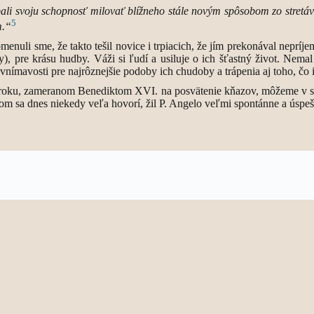
pali svoju schopnosť milovať blížneho stále novým spôsobom zo stretáv
5
m.“
li sme, že takto tešil novice i trpiacich, že jím prekonával nepríjem
y), pre krásu hudby. Váži si ľudí a usiluje o ich šťastný život. Nemal 
 vnímavosti pre najrôznejšie podoby ich chudoby a trápenia aj toho, čo
e v roku, zameranom Benediktom XVI. na posvätenie kňazov, môžeme v sv
o čom sa dnes niekedy veľa hovorí, žil P. Angelo veľmi spontánne a úspe