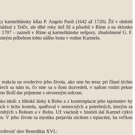
ky karmelitánsky kňaz P. Angelo Paoli (1642 až 1720). Žil v období
ádzal z Telče, ale dlhé roky tiež žil a pôsobil v Ríme a na sklonku
 1707 – zazneli v Ríme aj karmelitánske nešpory, zhudobnené G. F.
votným príbehom tohto nášho brata v rodine Karmelu.
eakciu na svedectvo jeho života, ako sme ho teraz pri čítaní týchto
Nech sa nám to, čo sme sa o ňom dozvedeli, v našom vnútri pekne
 tento Boží dar prijmeme s otvoreným srdcom.
ko ideál: z hlboké lásky k Bohu a z kontemplacie jeho tajomstiev by
ách v tichu kostola, spatřoval v nemocných a potrebných, ktorým sa
druhých s Bohom a v Bohu. Už viackrát v histórii dal Karmel cirkvi
. V jeho živote sa mystika prejavila súcitom s trpiacimi, ba veľkou
ravdivosť slov Benedikta XVI.: