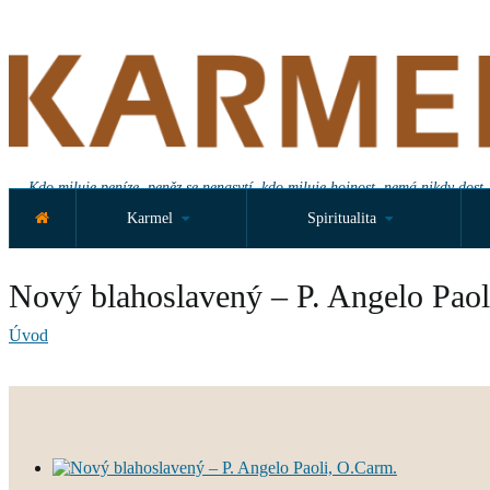
Kdo miluje peníze, peněz se nenasytí, kdo miluje hojnost, nemá nikdy dost.
Karmel
Spiritualita
Nový blahoslavený – P. Angelo Paol
Úvod