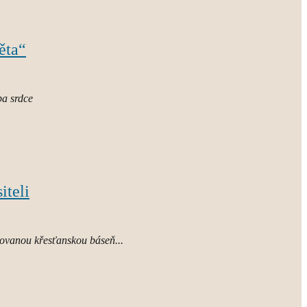
ěta“
ba srdce
iteli
hovanou křesťanskou báseň...