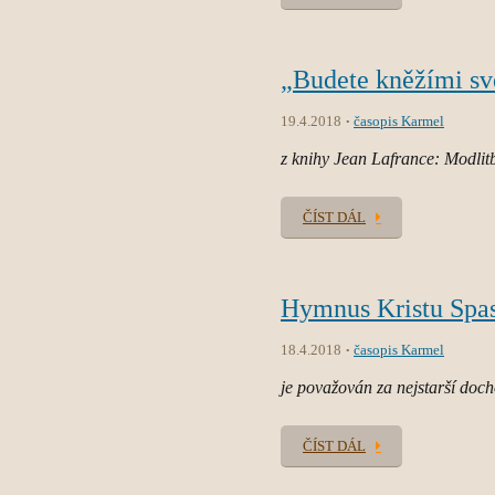
„Budete kněžími sv
19.4.2018
časopis Karmel
z knihy Jean Lafrance: Modlit
ČÍST DÁL
Hymnus Kristu Spas
18.4.2018
časopis Karmel
je považován za nejstarší doc
ČÍST DÁL