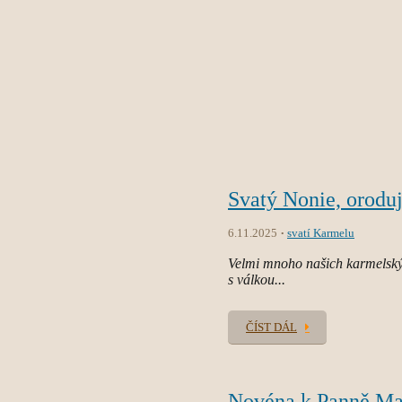
Svatý Nonie, oroduj
6.11.2025
svatí Karmelu
Velmi mnoho našich karmelský
s válkou...
ČÍST DÁL
Novéna k Panně Ma