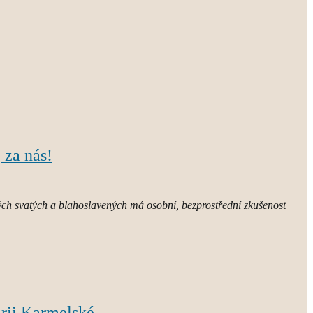
 za nás!
ch svatých a blahoslavených má osobní, bezprostřední zkušenost
rii Karmelské