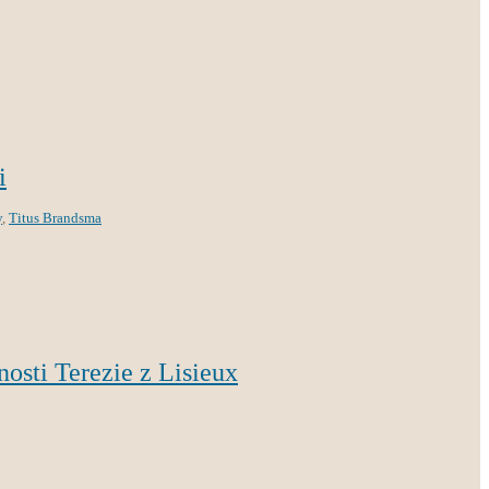
i
y
,
Titus Brandsma
nosti Terezie z Lisieux