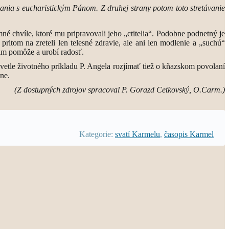
ania s eucharistickým Pánom. Z druhej strany potom toto stretávanie
né chvíle, ktoré mu pripravovali jeho „ctitelia“. Podobne podnetný je
pritom na zreteli len telesné zdravie, ale ani len modlenie a „suchú“
 im pomôže a urobí radosť.
etle životného príkladu P. Angela rozjímať tiež o kňazskom povolaní
šne.
(Z dostupných zdrojov spracoval P. Gorazd Cetkovský, O.Carm.)
Kategorie:
svatí Karmelu
,
časopis Karmel