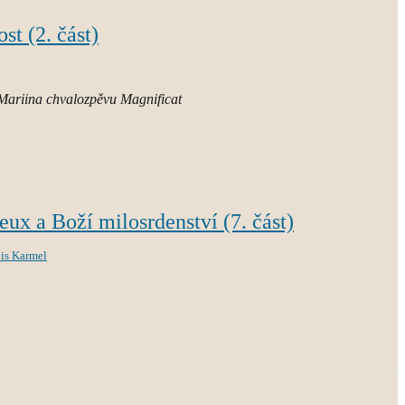
st (2. část)
u Mariina chvalozpěvu Magnificat
eux a Boží milosrdenství (7. část)
is Karmel