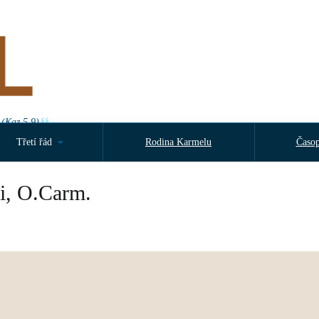
 (Kaz 5,9)
Třetí řád
Rodina Karmelu
Časop
i, O.Carm.