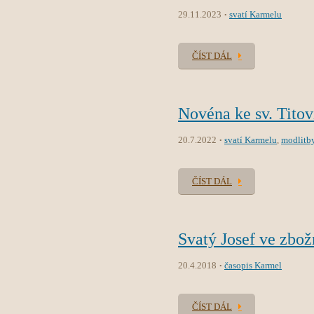
29.11.2023
svatí Karmelu
ČÍST DÁL
Novéna ke sv. Titov
20.7.2022
svatí Karmelu
,
modlitb
ČÍST DÁL
Svatý Josef ve zbož
20.4.2018
časopis Karmel
ČÍST DÁL