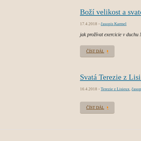
Boží velikost a svato
17.4.2018
časopis Karmel
jak prožívat exercicie v duch
ČÍST DÁL
Svatá Terezie z Lisi
16.4.2018
Terezie z Lisieux
,
časop
ČÍST DÁL