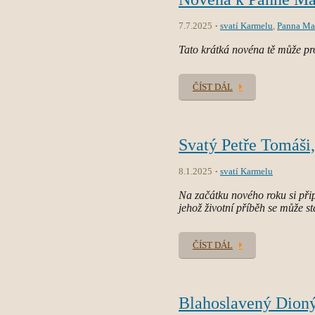
7.7.2025
svatí Karmelu
,
Panna Ma
Tato krátká novéna tě může pr
ČÍST DÁL
Svatý Petře Tomáši,
8.1.2025
svatí Karmelu
Na začátku nového roku si při
jehož životní příběh se může s
ČÍST DÁL
Blahoslavený Dioný