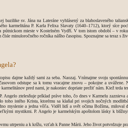
j bazilike sv. Jána na Lateráne vyhlásený za blahoslaveného talians
ho karmelitána P. Karla Felixa Slavaty (1640–1712), ktorý síce poch
a pútnickom mieste v Kostelném Vydří. V tom istom období – v roku
 čísle minuloročného ročníka nášho časopisu. Spoznajme sa teraz s ži
ngela?
topisu dajme každý sami za seba. Naozaj. Vnímajme svoju spontánnu r
 časovom odstupe sa k tomu vracajme znovu – pokojne a uvážene. 
cie karmelitánov pred nami, je nakoniec dopriate prežiť nám. Kiež teda
 Angelo ztelesňuje príklad práve toho, čo dnes v Karmelu zaznieva a
lo toho istého Krista, ktorému sa klaňal pri svojich nočných modlitb
edno myslenie a jedna vôľa. Viděl lidí a svět očima Božíma, miloval 
veľkými mystikmi. P. Angelo je karmelským apoštolom lásky k blížnym
tovmu utrpeniu a k krížu, vzťah k Panne Márii. Jeho život potvrdzuje p