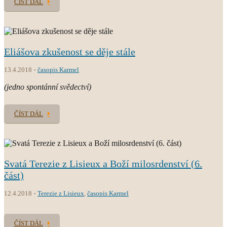
ČÍST DÁL
Eliášova zkušenost se děje stále
13.4.2018
časopis Karmel
(jedno spontánní svědectví)
ČÍST DÁL
Svatá Terezie z Lisieux a Boží milosrdenství (6.
část)
12.4.2018
Terezie z Lisieux
,
časopis Karmel
ČÍST DÁL