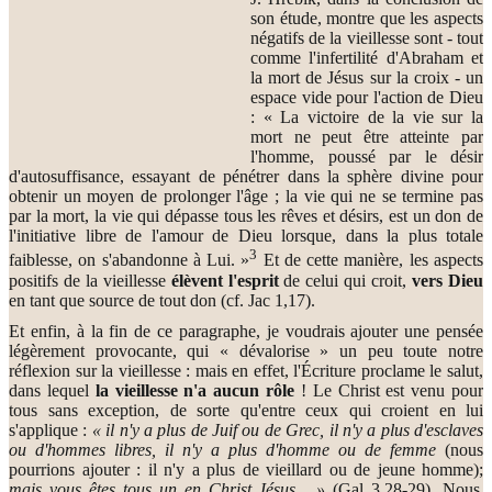
son étude, montre que les aspects
négatifs de la vieillesse sont - tout
comme l'infertilité d'Abraham et
la mort de Jésus sur la croix - un
espace vide pour l'action de Dieu
: « La victoire de la vie sur la
mort ne peut être atteinte par
l'homme, poussé par le désir
d'autosuffisance, essayant de pénétrer dans la sphère divine pour
obtenir un moyen de prolonger l'âge ; la vie qui ne se termine pas
par la mort, la vie qui dépasse tous les rêves et désirs, est un don de
l'initiative libre de l'amour de Dieu lorsque, dans la plus totale
3
faiblesse, on s'abandonne à Lui. »
Et de cette manière, les aspects
positifs de la vieillesse
élèvent l'esprit
de celui qui croit,
vers Dieu
en tant que source de tout don (cf. Jac 1,17).
Et enfin, à la fin de ce paragraphe, je voudrais ajouter une pensée
légèrement provocante, qui « dévalorise » un peu toute notre
réflexion sur la vieillesse : mais en effet, l'Écriture proclame le salut,
dans lequel
la vieillesse n'a aucun rôle
! Le Christ est venu pour
tous sans exception, de sorte qu'entre ceux qui croient en lui
s'applique :
« il n'y a plus de Juif ou de Grec, il n'y a plus d'esclaves
ou d'hommes libres, il n'y a plus d'homme ou de femme
(nous
pourrions ajouter : il n'y a plus de vieillard ou de jeune homme);
mais vous êtes tous un en Christ Jésus... »
(Gal 3,28-29). Nous