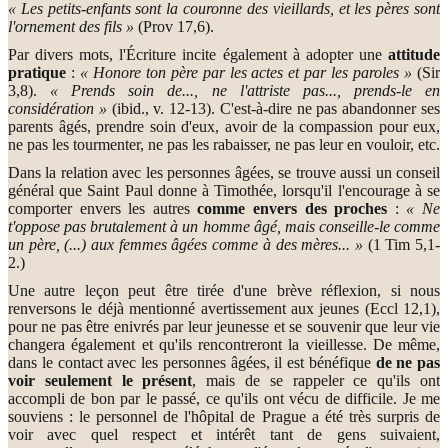
« Les petits-enfants sont la couronne des vieillards, et les pères sont
l'ornement des fils »
(Prov 17,6).
Par divers mots, l'Écriture incite également à adopter une
attitude
pratique
:
« Honore ton père par les actes et par les paroles »
(Sir
3,8).
« Prends soin de..., ne l'attriste pas..., prends-le en
considération »
(ibid., v. 12-13). C'est-à-dire ne pas abandonner ses
parents âgés, prendre soin d'eux, avoir de la compassion pour eux,
ne pas les tourmenter, ne pas les rabaisser, ne pas leur en vouloir, etc.
Dans la relation avec les personnes âgées, se trouve aussi un conseil
général que Saint Paul donne à Timothée, lorsqu'il l'encourage à se
comporter envers les autres
comme envers des proches
:
« Ne
t'oppose pas brutalement à un homme âgé, mais conseille-le comme
un père, (...) aux femmes âgées comme à des mères... »
(1 Tim 5,1-
2.)
Une autre leçon peut être tirée d'une brève réflexion, si nous
renversons le déjà mentionné avertissement aux jeunes (Eccl 12,1),
pour ne pas être enivrés par leur jeunesse et se souvenir que leur vie
changera également et qu'ils rencontreront la vieillesse. De même,
dans le contact avec les personnes âgées, il est bénéfique
de ne pas
voir seulement le présent
, mais de se rappeler ce qu'ils ont
accompli de bon par le passé, ce qu'ils ont vécu de difficile. Je me
souviens : le personnel de l'hôpital de Prague a été très surpris de
voir avec quel respect et intérêt tant de gens suivaient,