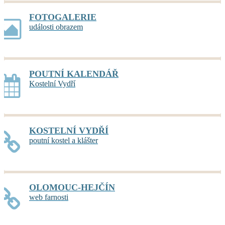
FOTOGALERIE
události obrazem
POUTNÍ KALENDÁŘ
Kostelní Vydří
KOSTELNÍ VYDŘÍ
poutní kostel a klášter
OLOMOUC-HEJČÍN
web farnosti