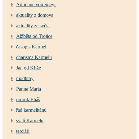
Adrienne von Speyr
aktuality z domova
aktuality ze světa
Alžběta od Trojice
časopis Karmel
charisma Karmelu
Jan od Kříže
modlitby
Panna Maria
prorok Eliáš
řád karmelitánů
svatí Karmelu
terciáři