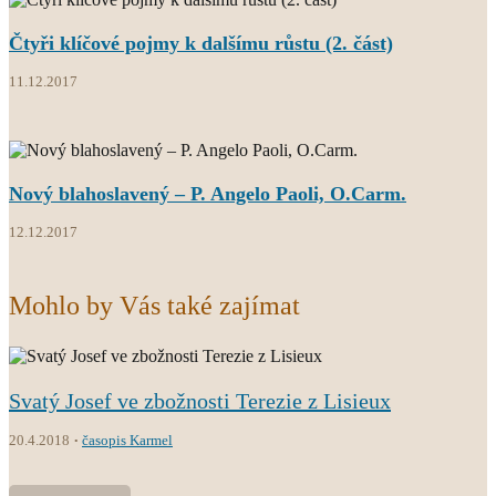
Čtyři klíčové pojmy k dalšímu růstu (2. část)
11.12.2017
Nový blahoslavený – P. Angelo Paoli, O.Carm.
12.12.2017
Mohlo by Vás také zajímat
Svatý Josef ve zbožnosti Terezie z Lisieux
20.4.2018
časopis Karmel