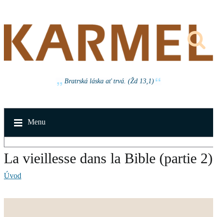
Bratrská láska ať trvá. (Žd 13,1)
Menu
La vieillesse dans la Bible (partie 2)
Úvod