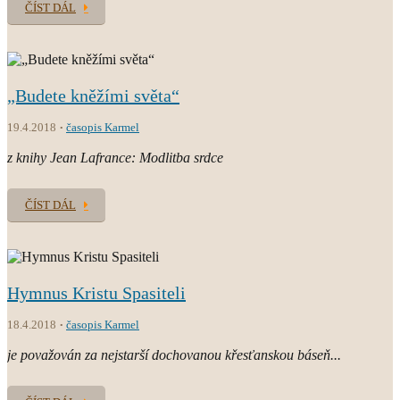
ČÍST DÁL
„Budete kněžími světa“
19.4.2018
časopis Karmel
z knihy Jean Lafrance: Modlitba srdce
ČÍST DÁL
Hymnus Kristu Spasiteli
18.4.2018
časopis Karmel
je považován za nejstarší dochovanou křesťanskou báseň...