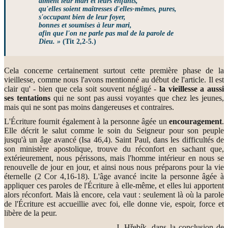
aiment leur mari et leurs enfants,
qu'elles soient maîtresses d'elles-mêmes, pures,
s'occupant bien de leur foyer,
bonnes et soumises à leur mari,
afin que l'on ne parle pas mal de la parole de
Dieu. »
(Tit 2,2-5.)
Cela concerne certainement surtout cette première phase de la
vieillesse, comme nous l'avons mentionné au début de l'article. Il est
clair qu' - bien que cela soit souvent négligé -
la vieillesse a aussi
ses tentations
qui ne sont pas aussi voyantes que chez les jeunes,
mais qui ne sont pas moins dangereuses et contraires.
L'Écriture fournit également à la personne âgée un
encouragement
.
Elle décrit le salut comme le soin du Seigneur pour son peuple
jusqu'à un âge avancé (Isa 46,4). Saint Paul, dans les difficultés de
son ministère apostolique, trouve du réconfort en sachant que,
extérieurement, nous périssons, mais l'homme intérieur en nous se
renouvelle de jour en jour, et ainsi nous nous préparons pour la vie
éternelle (2 Cor 4,16-18). L'âge avancé incite la personne âgée à
appliquer ces paroles de l'Écriture à elle-même, et elles lui apportent
alors réconfort. Mais là encore, cela vaut : seulement là où la parole
de l'Écriture est accueillie avec foi, elle donne vie, espoir, force et
libère de la peur.
J. Hřebík, dans la conclusion de