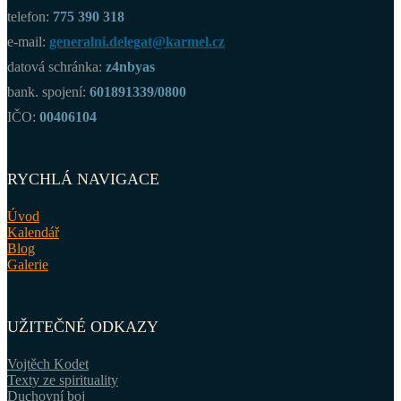
telefon:
775 390 318
e-mail:
generalni.delegat@karmel.cz
datová schránka:
z4nbyas
bank. spojení:
601891339/0800
IČO:
00406104
RYCHLÁ NAVIGACE
Úvod
Kalendář
Blog
Galerie
UŽITEČNÉ ODKAZY
Vojtěch Kodet
Texty ze spirituality
Duchovní boj