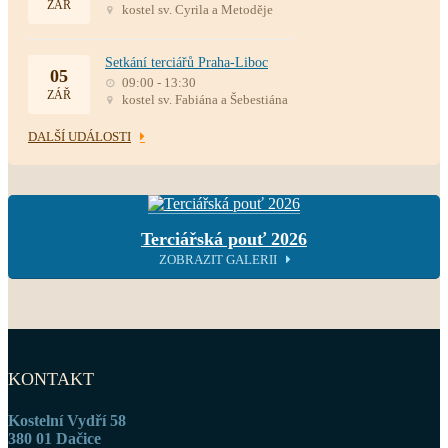
ZÁŘ
kostel sv. Cyrila a Metoděje
Setkání terciářů Praha-Liboc
05
09:00 - 13:30
ZÁŘ
kostel sv. Fabiána a Šebestiána
DALŠÍ UDÁLOSTI
Terciářská pouť 2026
ZOBRAZIT GALERII
KONTAKT
Kostelní Vydří 58
380 01 Dačice