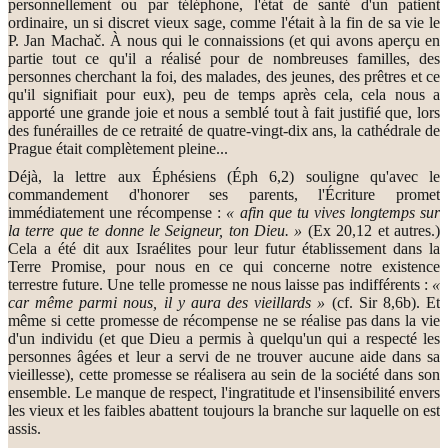
personnellement ou par téléphone, l'état de santé d'un patient
ordinaire, un si discret vieux sage, comme l'était à la fin de sa vie le
P. Jan Machač. À nous qui le connaissions (et qui avons aperçu en
partie tout ce qu'il a réalisé pour de nombreuses familles, des
personnes cherchant la foi, des malades, des jeunes, des prêtres et ce
qu'il signifiait pour eux), peu de temps après cela, cela nous a
apporté une grande joie et nous a semblé tout à fait justifié que, lors
des funérailles de ce retraité de quatre-vingt-dix ans, la cathédrale de
Prague était complètement pleine...
Déjà, la lettre aux Éphésiens (Éph 6,2) souligne qu'avec le
commandement d'honorer ses parents, l'Écriture promet
immédiatement une récompense :
« afin que tu vives longtemps sur
la terre que te donne le Seigneur, ton Dieu. »
(Ex 20,12 et autres.)
Cela a été dit aux Israélites pour leur futur établissement dans la
Terre Promise, pour nous en ce qui concerne notre existence
terrestre future. Une telle promesse ne nous laisse pas indifférents :
«
car même parmi nous, il y aura des vieillards »
(cf. Sir 8,6b). Et
même si cette promesse de récompense ne se réalise pas dans la vie
d'un individu (et que Dieu a permis à quelqu'un qui a respecté les
personnes âgées et leur a servi de ne trouver aucune aide dans sa
vieillesse), cette promesse se réalisera au sein de la société dans son
ensemble. Le manque de respect, l'ingratitude et l'insensibilité envers
les vieux et les faibles abattent toujours la branche sur laquelle on est
assis.