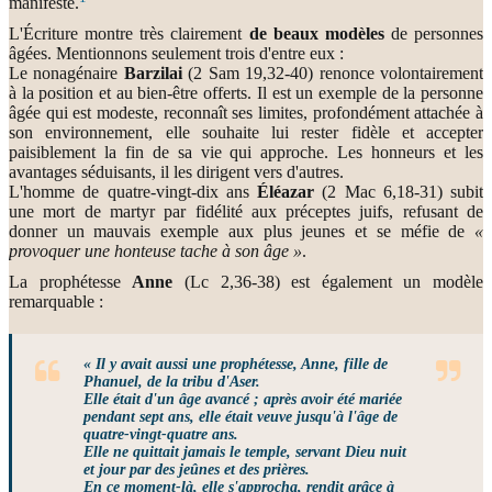
manifeste.
L'Écriture montre très clairement
de beaux modèles
de personnes
âgées. Mentionnons seulement trois d'entre eux :
Le nonagénaire
Barzilai
(2 Sam 19,32-40) renonce volontairement
à la position et au bien-être offerts. Il est un exemple de la personne
âgée qui est modeste, reconnaît ses limites, profondément attachée à
son environnement, elle souhaite lui rester fidèle et accepter
paisiblement la fin de sa vie qui approche. Les honneurs et les
avantages séduisants, il les dirigent vers d'autres.
L'homme de quatre-vingt-dix ans
Éléazar
(2 Mac 6,18-31) subit
une mort de martyr par fidélité aux préceptes juifs, refusant de
donner un mauvais exemple aux plus jeunes et se méfie de
«
provoquer une honteuse tache à son âge »
.
La prophétesse
Anne
(Lc 2,36-38) est également un modèle
remarquable :
« Il y avait aussi une prophétesse, Anne, fille de
Phanuel, de la tribu d'Aser.
Elle était d'un âge avancé ; après avoir été mariée
pendant sept ans, elle était veuve jusqu'à l'âge de
quatre-vingt-quatre ans.
Elle ne quittait jamais le temple, servant Dieu nuit
et jour par des jeûnes et des prières.
En ce moment-là, elle s'approcha, rendit grâce à