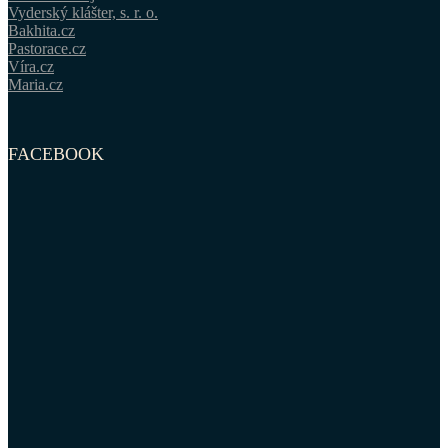
Vyderský klášter, s. r. o.
Bakhita.cz
Pastorace.cz
Víra.cz
Maria.cz
FACEBOOK