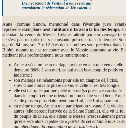
Dieu et parlait de l'enfant à tous ceux qui
attendaient la rédemption de Jérusalem. »
Anne (comme Simon, mentionné dans l'évangile juste avant)
représente exemplairement
l'attitude d'Israël à la fin des temps
, en
attendant la venue du Messie. Cela est attesté par son veuvage (elle
ne s'est pas remariée) et sa constante présence dans le temple. Son
âge de 84 ans, soit 7 x 12 (ces deux nombres sont précieux dans la
Bible), montre que sa rencontre avec le Messie couronne sa vie. En
méditant plus profondément, nous remarquons :
Anne a vécu un beau mariage ; même en tant que veuve, elle
demeure fidèle à son mari, ce qui avait beaucoup de poids en
judaïsme ;
son mariage est néanmoins pour elle un chapitre déjà clos,
suivi d'une nouvelle phase de vie, et celle-ci est très longue,
elle est marquée par une piété intense (sa présence constante
dans le temple) et une orientation immédiate vers Dieu ; Anne
est de plus en plus clairement pour Lui, elle Lui appartient...
en même temps, Anne a une participation vivante à la vie des
autres (elle perçoit l'arrivée de la Sainte Famille), elle vit la foi
du peuple de Dieu, elle attend le Messie (c'est seulement parce
qu'elle sera alors capable de
« parler de cet enfant à tous ceux
qui attendaient la rédemption de Jérusalem »
),