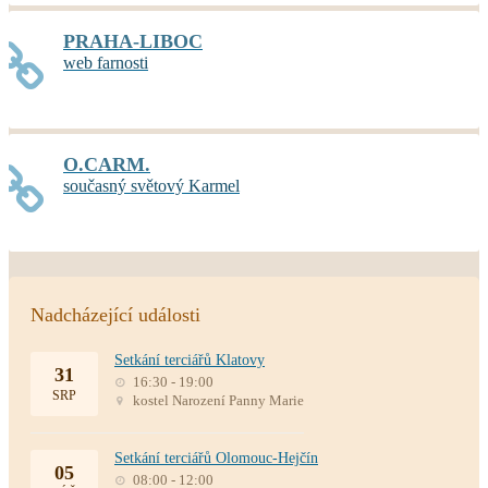
PRAHA-LIBOC
web farnosti
O.CARM.
současný světový Karmel
Nadcházející události
Setkání terciářů Klatovy
31
16:30 - 19:00
SRP
kostel Narození Panny Marie
Setkání terciářů Olomouc-Hejčín
05
08:00 - 12:00