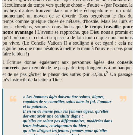
l'écoulement du temps vers quelque chose « d'autre » (par l'extase, le
mythe), d'autres trouvent dans une telle échappatoire et un oubli
momentané un moyen de se divertir. Tous perçoivent le flux du
temps comme quelque chose de néfaste, d'hostile. Mais les Juifs et
nous, chrétiens, sommes convaincus que
le temps travaille pour
notre avantage
! L'avenir se rapproche, que Dieu nous a promis et
qu'Il prépare, et celui-ci surpassera de loin tout ce que nous aurions
pu vivre. (Le Concile Vatican II a souligné à cet égard : cela ne
signifie pas que nous hésitons à mettre la main à l'œuvre ici-bas pour
faire le bien !)
L'Écriture donne également aux personnes âgées
des conseils
concrets
, par exemple de ne pas parler trop longtemps à un banquet
2
et de ne pas gâcher le plaisir des autres (Sir 32,3n.).
Un passage
très instructif de la lettre à Tite :
« Les hommes âgés doivent être sobres, dignes,
capables de se contrôler, sains dans la foi, l'amour
et la patience.
Il en va de même pour les femmes âgées, qu'elles
doivent avoir une conduite digne :
qu'elles ne soient pas diffamatoires, modérées dans
leurs boissons, enseignantes du bien ;
qu'elles dirigent les jeunes femmes pour qu'elles