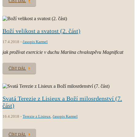
ČÍST DÁL
Boží velikost a svatost (2. část)
17.4.2018
časopis Karmel
jak prožívat exercicie v duchu Mariina chvalozpěvu Magnificat
ČÍST DÁL
Svatá Terezie z Lisieux a Boží milosrdenství (7.
část)
16.4.2018
Terezie z Lisieux
,
časopis Karmel
ČÍST DÁL