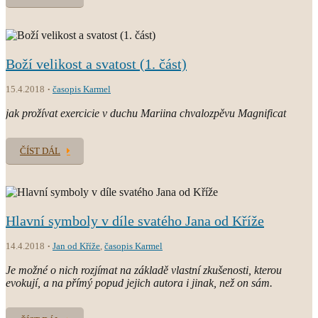
Boží velikost a svatost (1. část)
15.4.2018
časopis Karmel
jak prožívat exercicie v duchu Mariina chvalozpěvu Magnificat
ČÍST DÁL
Hlavní symboly v díle svatého Jana od Kříže
14.4.2018
Jan od Kříže
,
časopis Karmel
Je možné o nich rozjímat na základě vlastní zkušenosti, kterou
evokují, a na přímý popud jejich autora i jinak, než on sám.