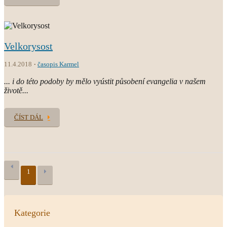
Velkorysost
11.4.2018
časopis Karmel
... i do této podoby by mělo vyústit působení evangelia v našem
životě...
ČÍST DÁL
1
Kategorie