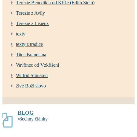
Terezie Benedikta od Kříže (Edith Stein)
Terezie z Avily
Terezie z Lisieux
texty
texty z tradice
Titus Brandsma
Vavřinec od Vzkříšení
Wilfrid Stinissen
živé Boží slovo
BLOG
všechny články