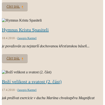
ČÍST DÁL
Hymnus Kristu Spasiteli
18.4.2018
časopis Karmel
je považován za nejstarší dochovanou křesťanskou báseň...
ČÍST DÁL
Boží velikost a svatost (2. část)
17.4.2018
časopis Karmel
jak prožívat exercicie v duchu Mariina chvalozpěvu Magnificat