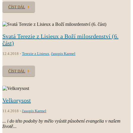
ČÍST DÁL
Svatá Terezie z Lisieux a Boží milosrdenství (6.
část)
12.4.2018
Terezie z Lisieux
,
časopis Karmel
ČÍST DÁL
Velkorysost
11.4.2018
časopis Karmel
... i do této podoby by mělo vyústit působení evangelia v našem
životě...