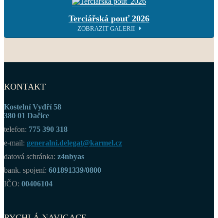
Terciářská pouť 2026
ZOBRAZIT GALERII
KONTAKT
Kostelní Vydří 58
380 01 Dačice
telefon:
775 390 318
e-mail:
generalni.delegat@karmel.cz
datová schránka:
z4nbyas
bank. spojení:
601891339/0800
IČO:
00406104
RYCHLÁ NAVIGACE