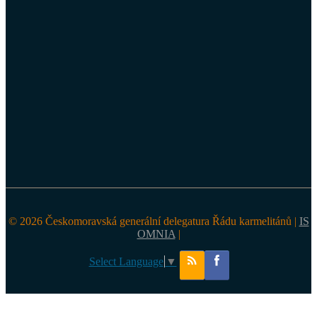
© 2026 Českomoravská generální delegatura Řádu karmelitánů |
IS
OMNIA
|
Select Language
▼