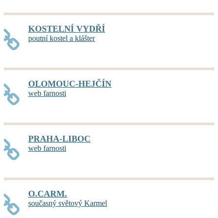
KOSTELNÍ VYDŘÍ
poutní kostel a klášter
OLOMOUC-HEJČÍN
web farnosti
PRAHA-LIBOC
web farnosti
O.CARM.
současný světový Karmel