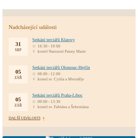
Nadcházející události
Setkání terciářů Klatovy
31
16:30 - 19:00
SRP
kostel Narození Panny Marie
Setkání terciářů Olomouc-Hejčín
05
08:00 - 12:00
ZÁŘ
kostel sv. Cyrila a Metoděje
Setkání terciářů Praha-Liboc
05
09:00 - 13:30
ZÁŘ
kostel sv. Fabiána a Šebestiána
DALŠÍ UDÁLOSTI