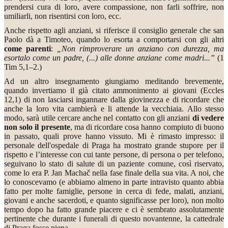
prendersi cura di loro, avere compassione, non farli soffrire, non
umiliarli, non risentirsi con loro, ecc.
Anche rispetto agli anziani, si riferisce il consiglio generale che san
Paolo dà a Timoteo, quando lo esorta a comportarsi con gli altri
come parenti
:
„Non rimproverare un anziano con durezza, ma
esortalo come un padre, (...) alle donne anziane come madri...”
(1
Tim 5,1–2.)
Ad un altro insegnamento giungiamo meditando brevemente,
quando invertiamo il già citato ammonimento ai giovani (Eccles
12,1) di non lasciarsi ingannare dalla giovinezza e di ricordare che
anche la loro vita cambierà e li attende la vecchiaia. Allo stesso
modo, sarà utile cercare anche nel contatto con gli anziani
di vedere
non solo il presente
, ma di ricordare cosa hanno compiuto di buono
in passato, quali prove hanno vissuto. Mi è rimasto impresso: il
personale dell'ospedale di Praga ha mostrato grande stupore per il
rispetto e l’interesse con cui tante persone, di persona o per telefono,
seguivano lo stato di salute di un paziente comune, così riservato,
come lo era P. Jan Machač nella fase finale della sua vita. A noi, che
lo conoscevamo (e abbiamo almeno in parte intravisto quanto abbia
fatto per molte famiglie, persone in cerca di fede, malati, anziani,
giovani e anche sacerdoti, e quanto significasse per loro), non molto
tempo dopo ha fatto grande piacere e ci è sembrato assolutamente
pertinente che durante i funerali di questo novantenne, la cattedrale
di Praga fosse piena...