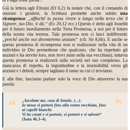
Già la lettera agli Efesini (Ef 6,2) fa notare che, con il comando di
onorare i genitori, la Scrittura promette anche subito
una
ricompensa
:
„affinché tu possa vivere a lungo nella terra che il
Signore, tuo Dio, ti dà.“
(Es 20,12 ecc.) Questo è detto agli Israeliti
per il futuro insediamento nella Terra Promessa, a noi per il futuro
della nostra vita terrena. Tale promessa non ci lasci indifferenti:
„perché anche noi diventeremo anziani“
(cfr. Sir 8,6b). E anche se
questa promessa di ricompensa non si realizzasse nella vita di un
individuo (e Dio permettesse che qualcuno, che ha rispettato gli
anziani e ha servito loro, non trovi aiuto nella sua vecchiaia), tuttavia
questa promessa si realizzerà sulla società nel suo complesso. La
mancanza di rispetto, la ingratitudine e la insensibilità verso gli
anziani e i deboli, sempre tagliano il ramo su cui ci troviamo.
E alla fine, lasciamo parlare solo la voce di Dio attraverso la sua
parola:
„Ascoltate me, casa di Israele, (...):
Io stesso vi porterò fino alla vostra vecchiaia, fino
ai capelli bianchi.
Vi ho creati e vi porterò, vi porterò e vi salverò“
(Isaia 46,3–4).