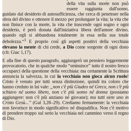
della vita sulla morte non può
essere raggiunta dall'uomo,
guidato dal desiderio di autosufficienza, che cerca di penetrare nella
sfera del divino e ottenere il mezzo per prolungare la vita; la vita che
non finisce con la morte, la vita che trascende ogni sogno e ogni
desiderio, è però donata dall'iniziativa libera dell'amore divino,
quando egli si abbandona totalmente in essa nella sua totale
3
debolezza.“
E proprio così gli aspetti positivi della vecchiaia
elevano la mente
di chi crede,
a Dio
come sorgente di ogni dono
(cfr. Giac 1,17).
E alla fine di questo paragrafo, aggiungerò un pensiero leggermente
provocatorio, che in qualche modo “sminuisce” tutto il nostro fresco
occuparci della questione della vecchiaia: ma certamente la Scrittura
annuncia la salvezza, in cui
la vecchiaia non gioca alcun ruolo
!
Cristo è venuto per tutti senza distinzione, quindi tra coloro che
hanno creduto in lui vale:
„non c'è più Giudeo né Greco, non c'è più
schiavo né uomo libero, non c'è più uomo né donna
(possiamo
aggiungere: non c'è più anziano né giovane);
ma tutti siete uno in
Cristo Gesù...”
(Gal 3,28–29). Crediamo fermamente: la vecchiaia
non favorisce in modo significativo né disqualifica. Non c'è motivo
di prendere troppo sul serio la vecchiaia nel cammino verso il regno
di Dio.