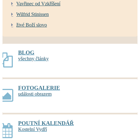
Vavřinec od Vzkříšení
Wilfrid Stinissen
živé Boží slovo
BLOG
všechny články
FOTOGALERIE
události obrazem
POUTNÍ KALENDÁŘ
Kostelní Vydří