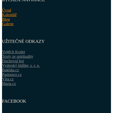
Úvod
Kalendář
Blog
Galerie
UŽITEČNÉ ODKAZY
Vojtěch Kodet
Texty ze spirituality
Duchovní boj
Vyderský klášter, s. r. o.
Bakhita.cz
Pastorace.cz
Víra.cz
Maria.cz
FACEBOOK