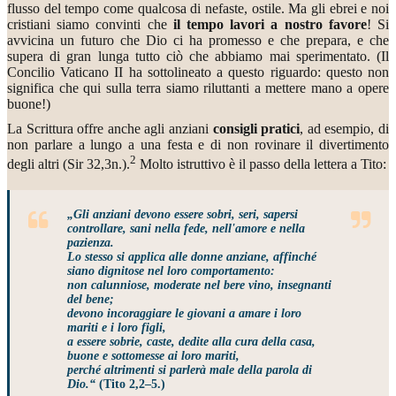
flusso del tempo come qualcosa di nefaste, ostile. Ma gli ebrei e noi
cristiani siamo convinti che
il tempo lavori a nostro favore
! Si
avvicina un futuro che Dio ci ha promesso e che prepara, e che
supera di gran lunga tutto ciò che abbiamo mai sperimentato. (Il
Concilio Vaticano II ha sottolineato a questo riguardo: questo non
significa che qui sulla terra siamo riluttanti a mettere mano a opere
buone!)
La Scrittura offre anche agli anziani
consigli pratici
, ad esempio, di
non parlare a lungo a una festa e di non rovinare il divertimento
2
degli altri (Sir 32,3n.).
Molto istruttivo è il passo della lettera a Tito:
„Gli anziani devono essere sobri, seri, sapersi
controllare, sani nella fede, nell'amore e nella
pazienza.
Lo stesso si applica alle donne anziane, affinché
siano dignitose nel loro comportamento:
non calunniose, moderate nel bere vino, insegnanti
del bene;
devono incoraggiare le giovani a amare i loro
mariti e i loro figli,
a essere sobrie, caste, dedite alla cura della casa,
buone e sottomesse ai loro mariti,
perché altrimenti si parlerà male della parola di
Dio.“
(Tito 2,2–5.)