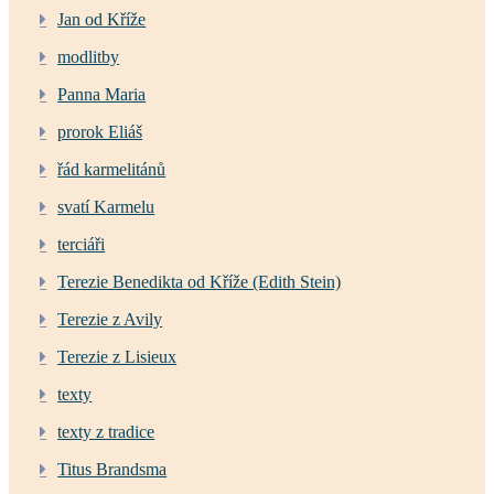
Jan od Kříže
modlitby
Panna Maria
prorok Eliáš
řád karmelitánů
svatí Karmelu
terciáři
Terezie Benedikta od Kříže (Edith Stein)
Terezie z Avily
Terezie z Lisieux
texty
texty z tradice
Titus Brandsma