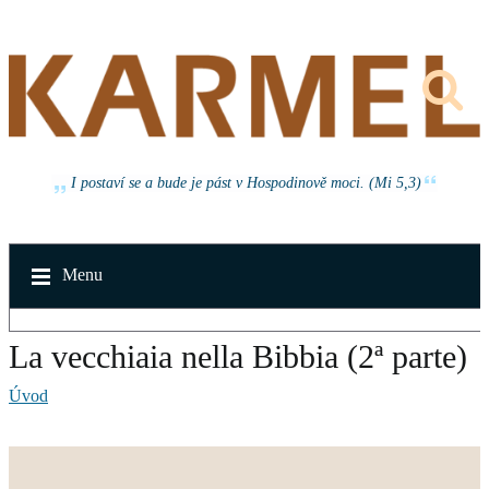
I postaví se a bude je pást v Hospodinově moci. (Mi 5,3)
Menu
La vecchiaia nella Bibbia (2ª parte)
Úvod