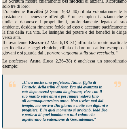
La Scrittura mostra chiaramente
bei modelli
di anziani. Ricordiamo
solo tre di loro:
L'ottantenne
Barzillai
(2 Sam 19,32–40) rifiuta volontariamente la
posizione e il benessere offertigli. È un esempio di anziano che è
umile e riconosce i propri limiti, profondamente legato al suo
ambiente, desidera rimanere fedele ad esso e accettare pacificamente
la fine della sua vita. Le lusinghe del potere e dei benefici le dirige
verso altri.
Il novantenne
Eleazar
(2 Mac 6,18–31) affronta la morte martiriale
per fedeltà alle leggi ebraiche, rifiuta di dare un cattivo esempio ai
giovani e si guarda dal
„portare vergogna sulla sua vecchiaia.“
La profetessa
Anna
(Luca 2,36–38) è anch'essa un straordinario
esempio:
„C'era anche una profetessa, Anna, figlia di
Fanuele, della tribù di Aser. Era già avanzata in
età; dopo essersi sposata da giovane, visse con il
suo marito sette anni e poi rimase vedova fino
all'ottantaquattresimo anno. Non usciva mai dal
tempio, ma serviva Dio giorno e notte con digiuni e
preghiere. E in quel momento si avvicinò, lodò Dio
e parlava di quel bambino a tutti coloro che
aspettavano la redenzione di Gerusalemme.“