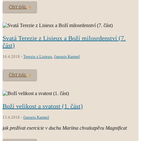
ČÍST DÁL
Svatá Terezie z Lisieux a Boží milosrdenství (7.
část)
16.4.2018
Terezie z Lisieux
,
časopis Karmel
ČÍST DÁL
Boží velikost a svatost (1. část)
15.4.2018
časopis Karmel
jak prožívat exercicie v duchu Mariina chvalozpěvu Magnificat