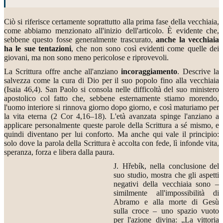
Ciò si riferisce certamente soprattutto alla prima fase della vecchiaia,
come abbiamo menzionato all'inizio dell'articolo. È evidente che,
sebbene questo fosse generalmente trascurato,
anche la vecchiaia
ha le sue tentazioni
, che non sono così evidenti come quelle dei
giovani, ma non sono meno pericolose e riprovevoli.
La Scrittura offre anche all'anziano
incoraggiamento
. Descrive la
salvezza come la cura di Dio per il suo popolo fino alla vecchiaia
(Isaia 46,4). San Paolo si consola nelle difficoltà del suo ministero
apostolico col fatto che, sebbene esternamente stiamo morendo,
l'uomo interiore si rinnova giorno dopo giorno, e così maturiamo per
la vita eterna (2 Cor 4,16–18). L'età avanzata spinge l'anziano a
applicare personalmente queste parole della Scrittura a sé mismo, e
quindi diventano per lui conforto. Ma anche qui vale il principio:
solo dove la parola della Scrittura è accolta con fede, lì infonde vita,
speranza, forza e libera dalla paura.
J. Hřebík, nella conclusione del
suo studio, mostra che gli aspetti
negativi della vecchiaia sono –
similmente all'impossibilità di
Abramo e alla morte di Gesù
sulla croce – uno spazio vuoto
per l'azione divina: „La vittoria