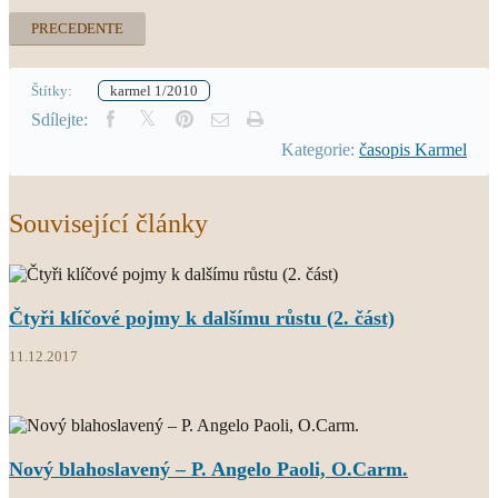
PRECEDENTE
Štítky:
karmel 1/2010
Sdílejte:
Kategorie:
časopis Karmel
Související články
Čtyři klíčové pojmy k dalšímu růstu (2. část)
11.12.2017
Nový blahoslavený – P. Angelo Paoli, O.Carm.