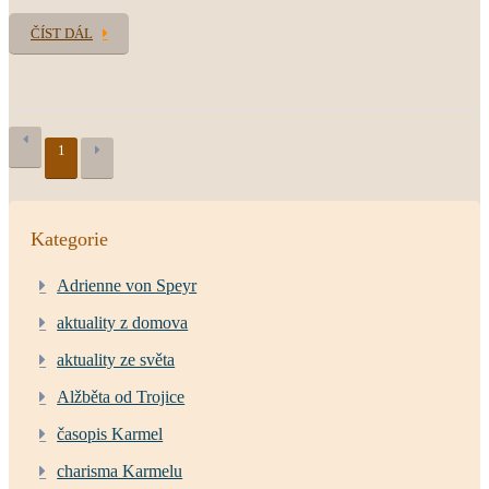
ČÍST DÁL
1
Kategorie
Adrienne von Speyr
aktuality z domova
aktuality ze světa
Alžběta od Trojice
časopis Karmel
charisma Karmelu