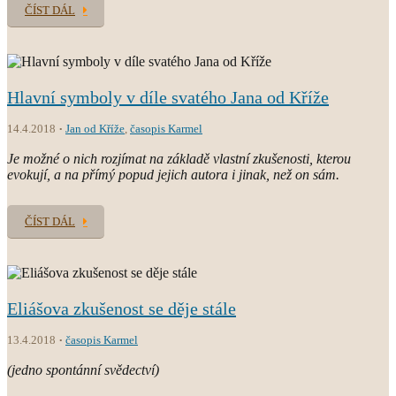
ČÍST DÁL
Hlavní symboly v díle svatého Jana od Kříže
14.4.2018
Jan od Kříže
,
časopis Karmel
Je možné o nich rozjímat na základě vlastní zkušenosti, kterou
evokují, a na přímý popud jejich autora i jinak, než on sám.
ČÍST DÁL
Eliášova zkušenost se děje stále
13.4.2018
časopis Karmel
(jedno spontánní svědectví)