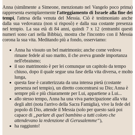
Anna (similmente a Simeone, menzionato nel Vangelo poco prima)
rappresenta esemplaremente
l'atteggiamento di Israele alla fine dei
tempi
, l'attesa della venuta del Messia. Ciò è testimoniato anche
dalla sua vedovanza (non si risposò) e dalla sua costante presenza
nel tempio. La sua età di 84 anni, quindi 7 x 12 (entrambi questi
numeri sono cari nella Bibbia), mostra che l'incontro con il Messia
corona la sua vita. Meditando più a fondo, osserviamo:
Anna ha vissuto un bel matrimonio; anche come vedova
rimane fedele al suo marito, il che aveva grande importanza
nell'ebraismo;
il suo matrimonio è per lei comunque un capitolo da tempo
chiuso, dopo il quale segue una fase della vita diversa, e molto
lunga,
questa fase è caratterizzata da una intensa pietà (costante
presenza nel tempio), un diretto concentrarsi su Dio; Anna è
sempre più e più chiaramente per Lui, appartiene a Lui...
allo stesso tempo, Anna ha una viva partecipazione alla vita
degli altri (nota l'arrivo della Sacra Famiglia), vive la fede del
popolo di Dio, attende il Messia (solo per questo sarà poi
capace di
„parlare di quel bambino a tutti coloro che
attendevano la redenzione di Gerusalemme“
),
ha raggiunto!