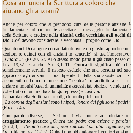
Cosa annuncia la Scrittura a coloro che
aiutano gli anziani?
Anche per coloro che si prendono cura delle persone anziane è
fondamentale primariamente accettare il messaggio fondamentale
della Scrittura e credere nella
dignità della vecchiaia agli occhi di
Dio
. Così devono considerare la vecchiaia – proprio come Dio.
Quando nel Decalogo è comandato di avere un giusto rapporto con i
genitori (e quindi con gli anziani in generale), si usa l'imperativo:
„Onora...“
(Es 20,12). Allo stesso modo parla il già citato passo di
Lev 19,32 e anche Sir 3,1–11.
Onorarli
significa più che
semplicemente servirli. Il rispetto esclude che una persona nel suo
approccio agli anziani – ora dipendenti dalla sua assistenza – si
accontenti della mera precisione "tecnica", o addirittura si lasci
andare a impulsi bassi di animalità: aggressività, pigrizia, vendetta (a
volte frutto di un'invidia a lungo repressa) e così via.
La parola della Scrittura ci obbliga in molteplici modi:
„La corona degli anziani sono i nipoti, l'onore dei figli sono i padri“
(Prov 17,6).
Con parole diverse, la Scrittura invita anche ad adottare un
atteggiamento pratico
:
„Onora tuo padre con azione e parola“
(Sir 3,8).
„Prenditi cura di..., non rattristarlo..., abbi riguardo per
lui“
(ibidem, vv. 12-13). Quindi non abbandonare i genitori anziani,