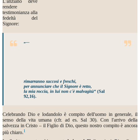
L'anziano deve
rendere
testimonianza alla
fedeltà del
Signore:
„...
rimarranno succosi e freschi,
per annunciare che il Signore è retto,
la mia roccia, in lui non c'è malvagità“
(Sal
92,16).
Celebrando Dio e lodandolo è compito dell'uomo in generale, il
senso della vita umana (cfr. ad es. Sal 30). Con l'arrivo della
salvezza in Cristo – il Figlio di Dio, questo nostro compito è ancora
1
più chiaro.