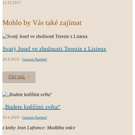
12.12.2017
Mohlo by Vás také zajímat
Svatý Josef ve zbožnosti Terezie z Lisieux
20.4.2018
časopis Karmel
ČÍST DÁL
„Budete kněžími světa“
19.4.2018
časopis Karmel
z knihy Jean Lafrance: Modlitba srdce