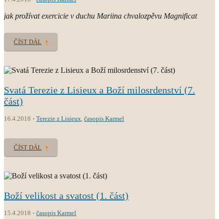
jak prožívat exercicie v duchu Mariina chvalozpěvu Magnificat
ČÍST DÁL
Svatá Terezie z Lisieux a Boží milosrdenství (7.
část)
16.4.2018
Terezie z Lisieux
,
časopis Karmel
ČÍST DÁL
Boží velikost a svatost (1. část)
15.4.2018
časopis Karmel