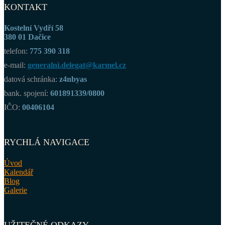
KONTAKT
Kostelní Vydří 58
380 01 Dačice
telefon:
775 390 318
e-mail:
generalni.delegat@karmel.cz
datová schránka:
z4nbyas
bank. spojení:
601891339/0800
IČO:
00406104
RYCHLÁ NAVIGACE
Úvod
Kalendář
Blog
Galerie
UŽITEČNÉ ODKAZY