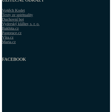
Vojtěch Kodet
Texty ze spirituality
Duchovní boj
Vyderský klášter, s. r. o.
Bakhita.cz
Pastorace.cz
Víra.cz
Maria.cz
FACEBOOK