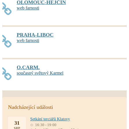
OLOMOUC-HEJČÍN
web farnosti
PRAHA-LIBOC
web farnosti
O.CARM.
současný světový Karmel
Nadcházející události
Setkání terciářů Klatovy
31
16:30 - 19:00
SRP