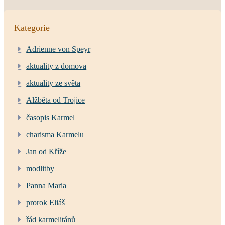
Kategorie
Adrienne von Speyr
aktuality z domova
aktuality ze světa
Alžběta od Trojice
časopis Karmel
charisma Karmelu
Jan od Kříže
modlitby
Panna Maria
prorok Eliáš
řád karmelitánů