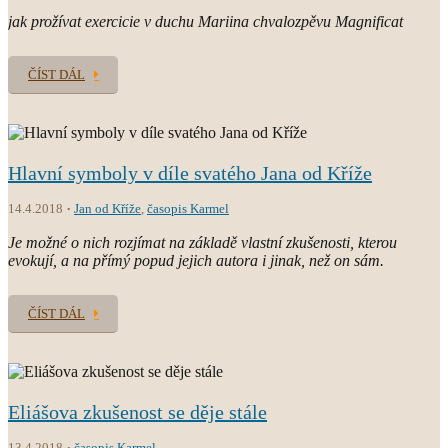
jak prožívat exercicie v duchu Mariina chvalozpěvu Magnificat
ČÍST DÁL
Hlavní symboly v díle svatého Jana od Kříže
14.4.2018
Jan od Kříže
,
časopis Karmel
Je možné o nich rozjímat na základě vlastní zkušenosti, kterou
evokují, a na přímý popud jejich autora i jinak, než on sám.
ČÍST DÁL
Eliášova zkušenost se děje stále
13.4.2018
časopis Karmel