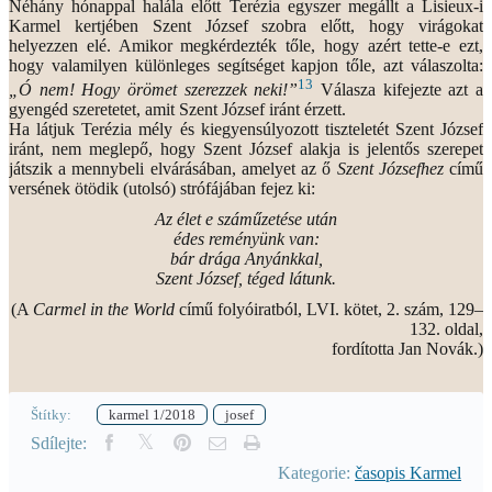
Néhány hónappal halála előtt Terézia egyszer megállt a Lisieux-i
Karmel kertjében Szent József szobra előtt, hogy virágokat
helyezzen elé. Amikor megkérdezték tőle, hogy azért tette-e ezt,
hogy valamilyen különleges segítséget kapjon tőle, azt válaszolta:
13
„Ó nem! Hogy örömet szerezzek neki!”
Válasza kifejezte azt a
gyengéd szeretetet, amit Szent József iránt érzett.
Ha látjuk Terézia mély és kiegyensúlyozott tiszteletét Szent József
iránt, nem meglepő, hogy Szent József alakja is jelentős szerepet
játszik a mennybeli elvárásában, amelyet az ő
Szent Józsefhez
című
versének ötödik (utolsó) strófájában fejez ki:
Az élet e száműzetése után
édes reményünk van:
bár drága Anyánkkal,
Szent József, téged látunk.
(A
Carmel in the World
című folyóiratból, LVI. kötet, 2. szám, 129–
132. oldal,
fordította Jan Novák.)
Štítky:
karmel 1/2018
josef
Sdílejte:
Kategorie:
časopis Karmel