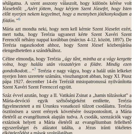
sétálgatna. A szent asszony válaszolt, hogy különös kérése volt
Józsefetől:
„Azért jöttem, hogy kérjem Szent Józsefet, hogy Isten
előtt nyerjen nekem kegyelmet, hogy a mennyben jótékonykodjam a
6
földön.”
Mária azt mondta neki, hogy nem kell kérnie Szent Józsefet ezért,
mert tudta, hogy Terézia ugyanezt kérte Szent Xavéri Szent
Ferenctől néhány nappal korábban (március 4-12. között, 1897). De
Terézia ragaszkodott ahhoz, hogy Szent József közbenjárása
elengedhetetlen a szándékához.
Céline elmondja, hogy Terézia
„úgy tűnt, mintha az a vágy kergette
volna, hogy halála után visszatérjen a földre. Mindig ezen
7
gondolkodott…”
Terézia e nagy vágya, hogy a halál után lelkeket
nyerjen Isten szeretete számára, visszhangzott abban, hogy XI. Piusz
pápa 1927. december 14-én Teréziát misiopatronussá nyilvánította
Szent Xavéri Szent Ferenccel együtt.
Száz évvel azután, hogy a II. Vatikáni Zsinat a „hamis túlzásokat” a
Mária-devóció egyik szélsőségjeként említette, Terézia
figyelmeztetett a mi Urunkra vonatkozó túlzott csodálatra. Terézia
ösztönösen a szent erények követésére összpontosított, a Mária
életéről az evangéliumok alapján tudva. A csodák, szenzációk vagy
extázisok helyett a Mária életéről az evangéliumban fellelhető
egyszerűséget és alázatot találta, a Jézus iránti tökéletes
elköteleződést a mások szolgálatában.