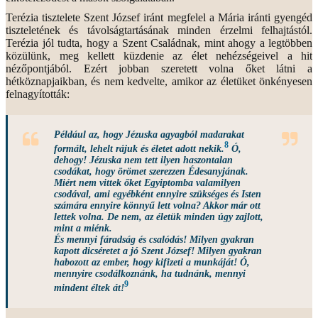
Terézia tisztelete Szent József iránt megfelel a Mária iránti gyengéd
tiszteletének és távolságtartásának minden érzelmi felhajtástól.
Terézia jól tudta, hogy a Szent Családnak, mint ahogy a legtöbben
közülünk, meg kellett küzdenie az élet nehézségeivel a hit
nézőpontjából. Ezért jobban szeretett volna őket látni a
hétköznapjaikban, és nem kedvelte, amikor az életüket önkényesen
felnagyították:
Például az, hogy Jézuska agyagból madarakat
8
formált, lehelt rájuk és életet adott nekik.
Ó,
dehogy! Jézuska nem tett ilyen haszontalan
csodákat, hogy örömet szerezzen Édesanyjának.
Miért nem vittek őket Egyiptomba valamilyen
csodával, ami egyébként ennyire szükséges és Isten
számára ennyire könnyű lett volna? Akkor már ott
lettek volna. De nem, az életük minden úgy zajlott,
mint a miénk.
És mennyi fáradság és csalódás! Milyen gyakran
kapott dicséretet a jó Szent József! Milyen gyakran
habozott az ember, hogy kifizeti a munkáját! Ó,
mennyire csodálkoznánk, ha tudnánk, mennyi
9
mindent éltek át!