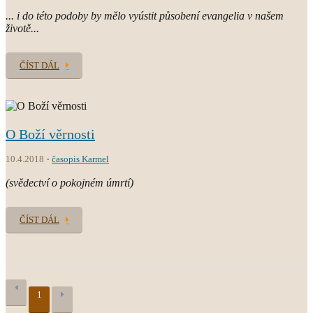
... i do této podoby by mělo vyústit působení evangelia v našem
životě...
ČÍST DÁL
O Boží věrnosti
10.4.2018
časopis Karmel
(svědectví o pokojném úmrtí)
ČÍST DÁL
1