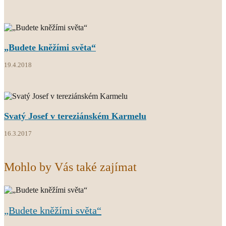
„Budete kněžími světa“
19.4.2018
Svatý Josef v tereziánském Karmelu
16.3.2017
Mohlo by Vás také zajímat
„Budete kněžími světa“