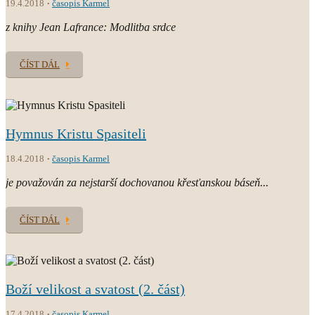
19.4.2018
časopis Karmel
z knihy Jean Lafrance: Modlitba srdce
ČÍST DÁL
Hymnus Kristu Spasiteli
18.4.2018
časopis Karmel
je považován za nejstarší dochovanou křesťanskou báseň...
ČÍST DÁL
Boží velikost a svatost (2. část)
17.4.2018
časopis Karmel