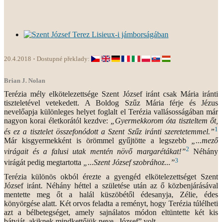
20.4.2018
Dostupné překlady:
Brian J. Nolan
Terézia mély elkötelezettsége Szent József iránt csak Mária iránti
tiszteletével vetekedett. A Boldog Szűz Mária férje és Jézus
nevelőapja különleges helyet foglalt el Terézia vallásosságában már
nagyon korai életkorától kezdve:
„Gyermekkorom óta tiszteltem őt,
1
és ez a tisztelet összefonódott a Szent Szűz iránti szeretetemmel.”
Már kisgyermekként is örömmel gyűjtötte a legszebb
„...mező
2
virágait és a falusi utak mentén növő margarétákat!”
Néhány
3
virágát pedig megtartotta
„...Szent József szobrához...”
Terézia különös okból érezte a gyengéd elkötelezettséget Szent
József iránt. Néhány héttel a születése után az ő közbenjárásával
mentette meg őt a halál küszöbétől édesanyja, Zélie, édes
könyörgése alatt. Két orvos feladta a reményt, hogy Terézia túlélheti
azt a bélbetegséget, amely sajnálatos módon eltüntette két kis
bátyját, akiknek mindkettőjük neve „József” volt.