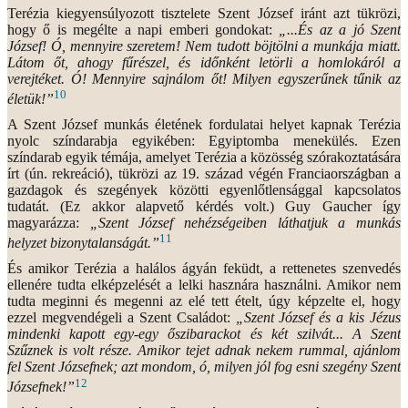
Terézia kiegyensúlyozott tisztelete Szent József iránt azt tükrözi,
hogy ő is megélte a napi emberi gondokat:
„...És az a jó Szent
József! Ó, mennyire szeretem! Nem tudott böjtölni a munkája miatt.
Látom őt, ahogy fűrészel, és időnként letörli a homlokáról a
verejtéket. Ó! Mennyire sajnálom őt! Milyen egyszerűnek tűnik az
10
életük!”
A Szent József munkás életének fordulatai helyet kapnak Terézia
nyolc színdarabja egyikében: Egyiptomba menekülés. Ezen
színdarab egyik témája, amelyet Terézia a közösség szórakoztatására
írt (ún. rekreáció), tükrözi az 19. század végén Franciaországban a
gazdagok és szegények közötti egyenlőtlensággal kapcsolatos
tudatát. (Ez akkor alapvető kérdés volt.) Guy Gaucher így
magyarázza:
„Szent József nehézségeiben láthatjuk a munkás
11
helyzet bizonytalanságát.”
És amikor Terézia a halálos ágyán feküdt, a rettenetes szenvedés
ellenére tudta elképzelését a lelki hasznára használni. Amikor nem
tudta meginni és megenni az elé tett ételt, úgy képzelte el, hogy
ezzel megvendégeli a Szent Családot:
„Szent József és a kis Jézus
mindenki kapott egy-egy őszibarackot és két szilvát... A Szent
Szűznek is volt része. Amikor tejet adnak nekem rummal, ajánlom
fel Szent Józsefnek; azt mondom, ó, milyen jól fog esni szegény Szent
12
Józsefnek!”