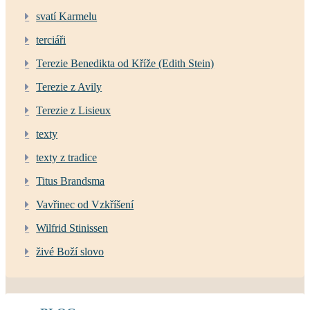
svatí Karmelu
terciáři
Terezie Benedikta od Kříže (Edith Stein)
Terezie z Avily
Terezie z Lisieux
texty
texty z tradice
Titus Brandsma
Vavřinec od Vzkříšení
Wilfrid Stinissen
živé Boží slovo