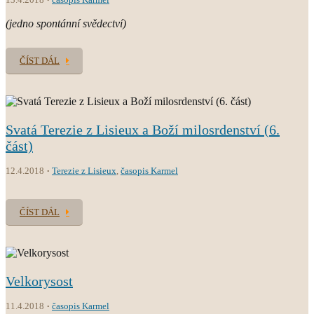
(jedno spontánní svědectví)
ČÍST DÁL
Svatá Terezie z Lisieux a Boží milosrdenství (6.
část)
12.4.2018
Terezie z Lisieux
,
časopis Karmel
ČÍST DÁL
Velkorysost
11.4.2018
časopis Karmel