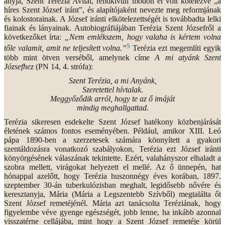
anyja, Szent Terézia Avilai, rendkívüli módon el volt kötelezve „a
híres Szent József iránt”, és alapítójaként nevezte meg reformjának
és kolostorainak. A József iránti elkötelezettségét is továbbadta lelki
fiainak és lányainak. Autobiográfiájában Terézia Szent Józsefről a
következőket írta:
„Nem emlékszem, hogy valaha is kértem volna
5
tőle valamit, amit ne teljesített volna.”
Terézia ezt megemlíti egyik
több mint ötven verséből, amelynek címe
A mi atyánk Szent
Józsefhez
(PN 14, 4. strófa):
Szent Terézia, a mi Anyánk,
Szeretettel hívtalak.
Meggyőződik arról, hogy te az ő imáját
mindig meghallgattad.
Terézia sikeresen esdekelte Szent József hatékony közbenjárását
életének számos fontos eseményében. Például, amikor XIII. Leó
pápa 1890-ben a szerzetesek számára könnyített a gyakori
szentáldozásra vonatkozó szabályokon, Terézia ezt József iránti
könyörgésének válaszának tekintette. Ezért, valahányszor elhaladt a
szobra mellett, virágokat helyezett el mellé. Az ő ünnepén, hat
hónappal azelőtt, hogy Terézia huszonnégy éves korában, 1897.
szeptember 30-án tuberkulózisban meghalt, legidősebb nővére és
keresztanyja, Mária (Mária a Legszentebb Szívből) megtalálta őt
Szent József remetéjénél. Mária azt tanácsolta Teréziának, hogy
figyelembe véve gyenge egészségét, jobb lenne, ha inkább azonnal
visszatérne cellájába, mint hogy a Szent József remetéje körül