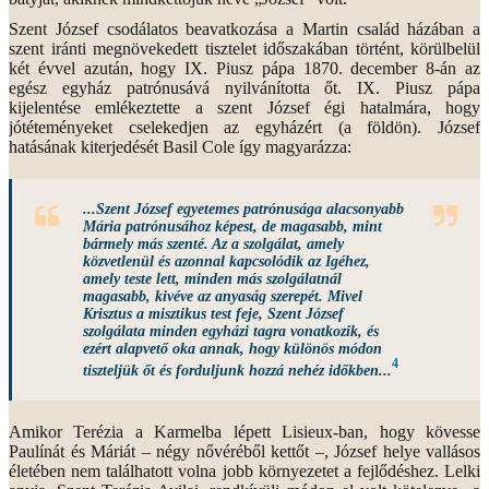
Szent József csodálatos beavatkozása a Martin család házában a
szent iránti megnövekedett tisztelet időszakában történt, körülbelül
két évvel azután, hogy IX. Piusz pápa 1870. december 8-án az
egész egyház patrónusává nyilvánította őt. IX. Piusz pápa
kijelentése emlékeztette a szent József égi hatalmára, hogy
jótéteményeket cselekedjen az egyházért (a földön). József
hatásának kiterjedését Basil Cole így magyarázza:
...Szent József egyetemes patrónusága alacsonyabb
Mária patrónusához képest, de magasabb, mint
bármely más szenté. Az a szolgálat, amely
közvetlenül és azonnal kapcsolódik az Igéhez,
amely teste lett, minden más szolgálatnál
magasabb, kivéve az anyaság szerepét. Mivel
Krisztus a misztikus test feje, Szent József
szolgálata minden egyházi tagra vonatkozik, és
ezért alapvető oka annak, hogy különös módon
4
tiszteljük őt és forduljunk hozzá nehéz időkben...
Amikor Terézia a Karmelba lépett Lisieux-ban, hogy kövesse
Paulínát és Máriát – négy nővéréből kettőt –, József helye vallásos
életében nem találhatott volna jobb környezetet a fejlődéshez. Lelki