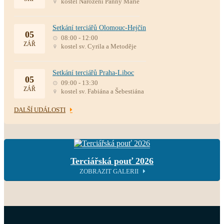
kostel Narození Panny Marie
Setkání terciářů Olomouc-Hejčín
05
08:00 - 12:00
ZÁŘ
kostel sv. Cyrila a Metoděje
Setkání terciářů Praha-Liboc
05
09:00 - 13:30
ZÁŘ
kostel sv. Fabiána a Šebestiána
DALŠÍ UDÁLOSTI
Terciářská pouť 2026
ZOBRAZIT GALERII