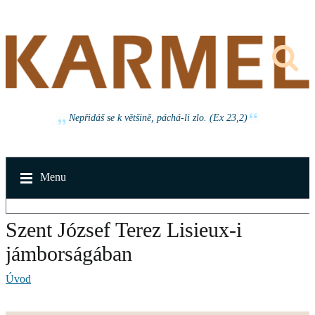
Nepřidáš se k většině, páchá-li zlo. (Ex 23,2)
Menu
Szent József Terez Lisieux-i
jámborságában
Úvod