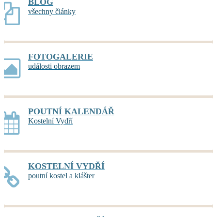
BLOG
všechny články
FOTOGALERIE
události obrazem
POUTNÍ KALENDÁŘ
Kostelní Vydří
KOSTELNÍ VYDŘÍ
poutní kostel a klášter