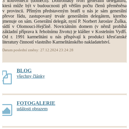
3 konventech (domech). Dohromady tvoří generální delegaturu,
která může být v budoucnosti při větším počtu členů přeměněna
v provincii. Přímým představeným bratří u nás je sám generální
převor řádu, zastupovaný trvale generálním delegátem, kterého
jmenuje on sám. Generální delegát, nyní P. Norbert Jaroslav Žuška,
sídlí v Olomouci-Hejčíně. Noviciátním domem (v němž probíhá
základní příprava k řeholnímu životu) je klášter v Kostelním Vydří.
Od r. 1991 karmelitáni u nás přispívají k produkci křesťanské
literatury činností vlastního Karmelitánského nakladatelství.
Datum poslední změny: 27.12.2024 23:24:28
BLOG
všechny články
FOTOGALERIE
události obrazem