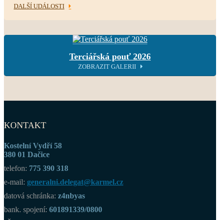
DALŠÍ UDÁLOSTI
Terciářská pouť 2026
ZOBRAZIT GALERII
KONTAKT
Kostelní Vydří 58
380 01 Dačice
telefon:
775 390 318
e-mail:
generalni.delegat@karmel.cz
datová schránka:
z4nbyas
bank. spojení:
601891339/0800