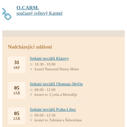
O.CARM.
současný světový Karmel
Nadcházející události
Setkání terciářů Klatovy
31
16:30 - 19:00
SRP
kostel Narození Panny Marie
Setkání terciářů Olomouc-Hejčín
05
08:00 - 12:00
ZÁŘ
kostel sv. Cyrila a Metoděje
Setkání terciářů Praha-Liboc
05
09:00 - 13:30
ZÁŘ
kostel sv. Fabiána a Šebestiána