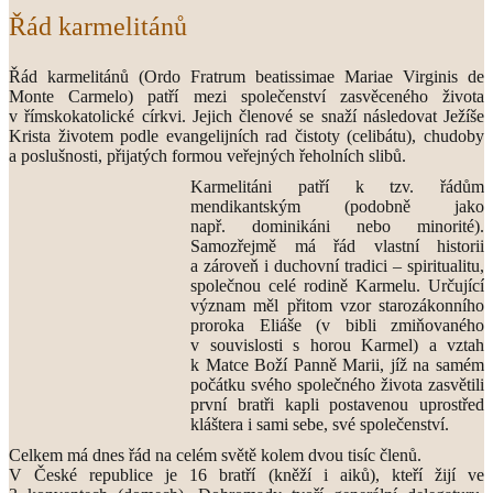
Řád karmelitánů
Řád karmelitánů (Ordo Fratrum beatissimae Mariae Virginis de
Monte Carmelo) patří mezi společenství zasvěceného života
v římskokatolické církvi. Jejich členové se snaží následovat Ježíše
Krista životem podle evangelijních rad čistoty (celibátu), chudoby
a poslušnosti, přijatých formou veřejných řeholních slibů.
Karmelitáni patří k tzv. řádům
mendikantským (podobně jako
např. dominikáni nebo minorité).
Samozřejmě má řád vlastní historii
a zároveň i duchovní tradici – spiritualitu,
společnou celé rodině Karmelu. Určující
význam měl přitom vzor starozákonního
proroka Eliáše (v bibli zmiňovaného
v souvislosti s horou Karmel) a vztah
k Matce Boží Panně Marii, jíž na samém
počátku svého společného života zasvětili
první bratři kapli postavenou uprostřed
kláštera i sami sebe, své společenství.
Celkem má dnes řád na celém světě kolem dvou tisíc členů.
V České republice je 16 bratří (kněží i aiků), kteří žijí ve