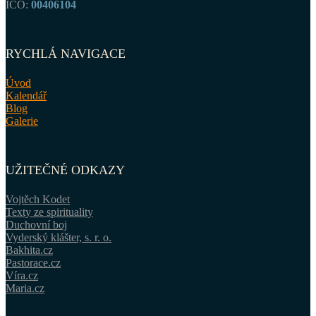
IČO:
00406104
RYCHLÁ NAVIGACE
Úvod
Kalendář
Blog
Galerie
UŽITEČNÉ ODKAZY
Vojtěch Kodet
Texty ze spirituality
Duchovní boj
Vyderský klášter, s. r. o.
Bakhita.cz
Pastorace.cz
Víra.cz
Maria.cz