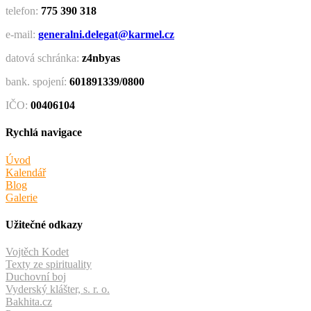
telefon:
775 390 318
e-mail:
generalni.delegat@karmel.cz
datová schránka:
z4nbyas
bank. spojení:
601891339/0800
IČO:
00406104
Rychlá navigace
Úvod
Kalendář
Blog
Galerie
Užitečné odkazy
Vojtěch Kodet
Texty ze spirituality
Duchovní boj
Vyderský klášter, s. r. o.
Bakhita.cz