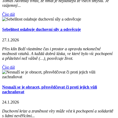
Tomáš Akvinský tvrdil, že hmat je nejlidštější ze všech smyslů. Je
vzájemný...
Číst dál
Sebelítost oslabuje duchovní síly a odsvěcuje
27.1.2026
Přes klín Boží vlastníme čas i prostor a opravdu nekonečné
možnosti vztahů. A každá dobrá láska, ve které bylo víc pochopení
a přátelství než vášně (…), posvěcuje život.
Číst dál
Nesnaží se je obracet, přesvědčovat či proti jejich vůli
zachraňovat
24.1.2026
Duchovní krize a zraněnost víry může vést k pochopení a solidaritě
s lidmi nevěřícími...