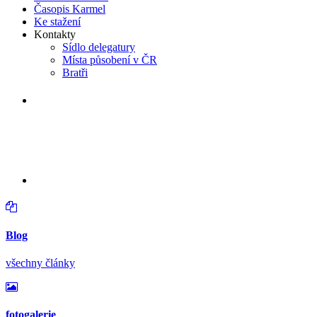
Časopis Karmel
Ke stažení
Kontakty
Sídlo delegatury
Místa působení v ČR
Bratři
v neděli 16. srpna 2026 od 14:30 hodin
Větrání kostela a varhan v
Lidéřovicích
Blog
všechny články
fotogalerie