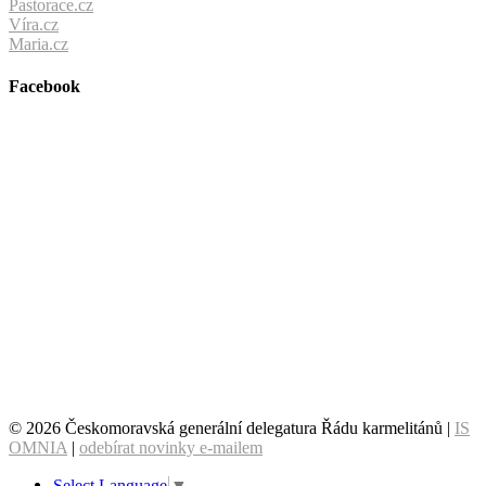
Pastorace.cz
Víra.cz
Maria.cz
Facebook
© 2026 Českomoravská generální delegatura Řádu karmelitánů |
IS
OMNIA
|
odebírat novinky e-mailem
Select Language
▼