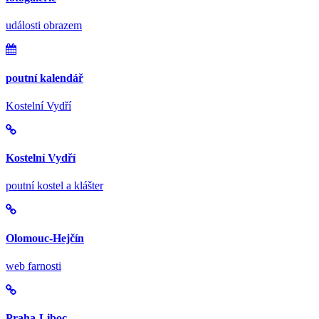
události obrazem
poutní kalendář
Kostelní Vydří
Kostelní Vydří
poutní kostel a klášter
Olomouc-Hejčín
web farnosti
Praha-Liboc