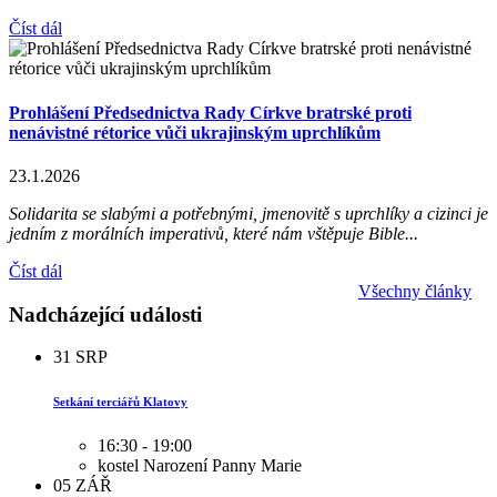
Číst dál
Prohlášení Předsednictva Rady Církve bratrské proti
nenávistné rétorice vůči ukrajinským uprchlíkům
23.1.2026
Solidarita se slabými a potřebnými, jmenovitě s uprchlíky a cizinci je
jedním z morálních imperativů, které nám vštěpuje Bible...
Číst dál
Všechny články
Nadcházející události
31
SRP
Setkání terciářů Klatovy
16:30 - 19:00
kostel Narození Panny Marie
05
ZÁŘ