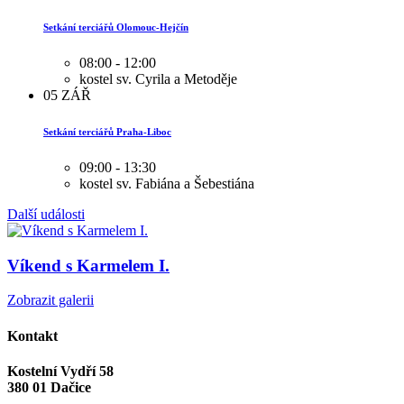
Setkání terciářů Olomouc-Hejčín
08:00 - 12:00
kostel sv. Cyrila a Metoděje
05
ZÁŘ
Setkání terciářů Praha-Liboc
09:00 - 13:30
kostel sv. Fabiána a Šebestiána
Další události
Víkend s Karmelem I.
Zobrazit galerii
Kontakt
Kostelní Vydří 58
380 01 Dačice