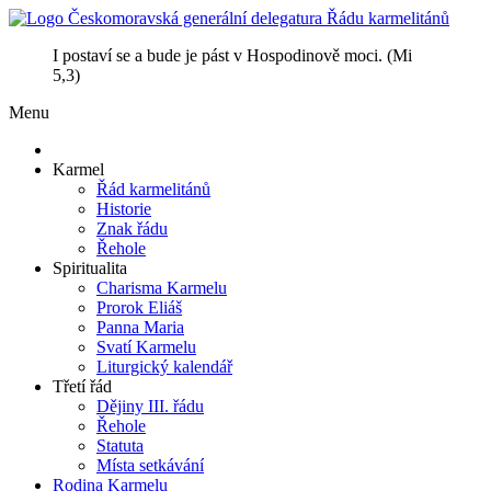
I postaví se a bude je pást v Hospodinově moci. (Mi
5,3)
Menu
Karmel
Řád karmelitánů
Historie
Znak řádu
Řehole
Spiritualita
Charisma Karmelu
Prorok Eliáš
Panna Maria
Svatí Karmelu
Liturgický kalendář
Třetí řád
Dějiny III. řádu
Řehole
Statuta
Místa setkávání
Rodina Karmelu