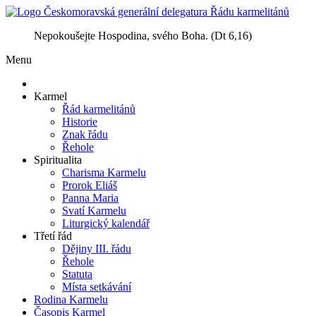
Nepokoušejte Hospodina, svého Boha. (Dt 6,16)
Menu
Karmel
Řád karmelitánů
Historie
Znak řádu
Řehole
Spiritualita
Charisma Karmelu
Prorok Eliáš
Panna Maria
Svatí Karmelu
Liturgický kalendář
Třetí řád
Dějiny III. řádu
Řehole
Statuta
Místa setkávání
Rodina Karmelu
Časopis Karmel