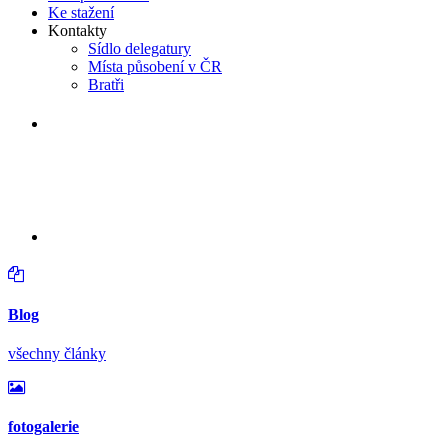
Ke stažení
Kontakty
Sídlo delegatury
Místa působení v ČR
Bratři
v neděli 16. srpna 2026 od 14:30 hodin
Větrání kostela a varhan v
Lidéřovicích
Blog
všechny články
fotogalerie