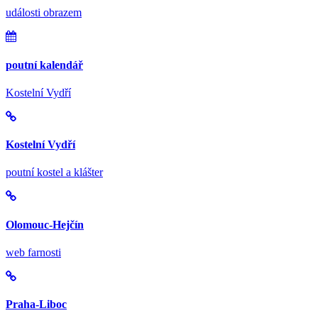
události obrazem
poutní kalendář
Kostelní Vydří
Kostelní Vydří
poutní kostel a klášter
Olomouc-Hejčín
web farnosti
Praha-Liboc