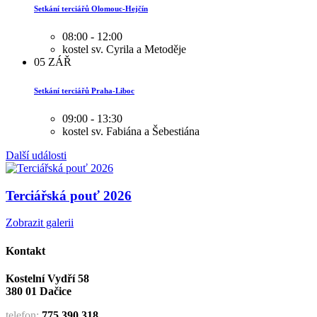
Setkání terciářů Olomouc-Hejčín
08:00 - 12:00
kostel sv. Cyrila a Metoděje
05
ZÁŘ
Setkání terciářů Praha-Liboc
09:00 - 13:30
kostel sv. Fabiána a Šebestiána
Další události
Terciářská pouť 2026
Zobrazit galerii
Kontakt
Kostelní Vydří 58
380 01 Dačice
telefon:
775 390 318