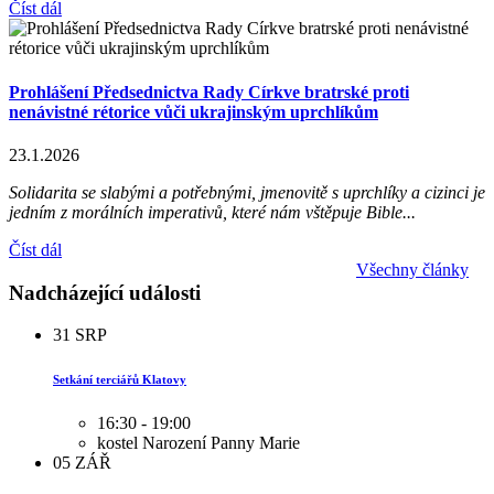
Číst dál
Prohlášení Předsednictva Rady Církve bratrské proti
nenávistné rétorice vůči ukrajinským uprchlíkům
23.1.2026
Solidarita se slabými a potřebnými, jmenovitě s uprchlíky a cizinci je
jedním z morálních imperativů, které nám vštěpuje Bible...
Číst dál
Všechny články
Nadcházející události
31
SRP
Setkání terciářů Klatovy
16:30 - 19:00
kostel Narození Panny Marie
05
ZÁŘ