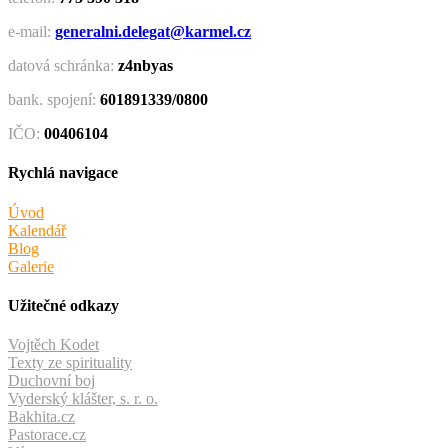
e-mail:
generalni.delegat@karmel.cz
datová schránka:
z4nbyas
bank. spojení:
601891339/0800
IČO:
00406104
Rychlá navigace
Úvod
Kalendář
Blog
Galerie
Užitečné odkazy
Vojtěch Kodet
Texty ze spirituality
Duchovní boj
Vyderský klášter, s. r. o.
Bakhita.cz
Pastorace.cz