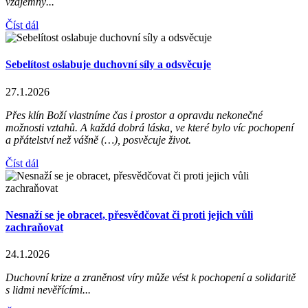
vzájemný...
Číst dál
Sebelítost oslabuje duchovní síly a odsvěcuje
27.1.2026
Přes klín Boží vlastníme čas i prostor a opravdu nekonečné
možnosti vztahů. A každá dobrá láska, ve které bylo víc pochopení
a přátelství než vášně (…), posvěcuje život.
Číst dál
Nesnaží se je obracet, přesvědčovat či proti jejich vůli
zachraňovat
24.1.2026
Duchovní krize a zraněnost víry může vést k pochopení a solidaritě
s lidmi nevěřícími...