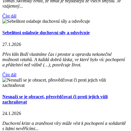
Tomáš Akvinský tvrdil, že hmat je nejlidštější ze všech smyslů. Je
vzájemný...
Číst dál
Sebelítost oslabuje duchovní síly a odsvěcuje
27.1.2026
Přes klín Boží vlastníme čas i prostor a opravdu nekonečné
možnosti vztahů. A každá dobrá láska, ve které bylo víc pochopení
a přátelství než vášně (…), posvěcuje život.
Číst dál
Nesnaží se je obracet, přesvědčovat či proti jejich vůli
zachraňovat
24.1.2026
Duchovní krize a zraněnost víry může vést k pochopení a solidaritě
s lidmi nevěřícími...