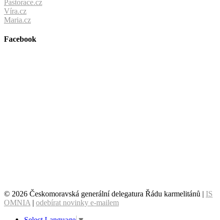
Pastorace.cz
Víra.cz
Maria.cz
Facebook
© 2026 Českomoravská generální delegatura Řádu karmelitánů |
IS
OMNIA
|
odebírat novinky e-mailem
Select Language
▼