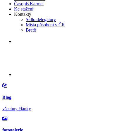
Časopis Karmel
Ke stažení
Kontakty
Sídlo delegatury
Místa působení v ČR
Bratři
v neděli 16. srpna 2026 od 14:30 hodin
Větrání kostela a varhan v
Lidéřovicích
Blog
všechny články
fotogalerie