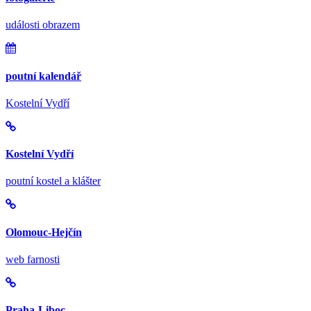
události obrazem
poutní kalendář
Kostelní Vydří
Kostelní Vydří
poutní kostel a klášter
Olomouc-Hejčín
web farnosti
Praha-Liboc