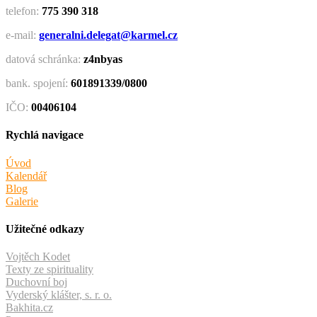
telefon:
775 390 318
e-mail:
generalni.delegat@karmel.cz
datová schránka:
z4nbyas
bank. spojení:
601891339/0800
IČO:
00406104
Rychlá navigace
Úvod
Kalendář
Blog
Galerie
Užitečné odkazy
Vojtěch Kodet
Texty ze spirituality
Duchovní boj
Vyderský klášter, s. r. o.
Bakhita.cz