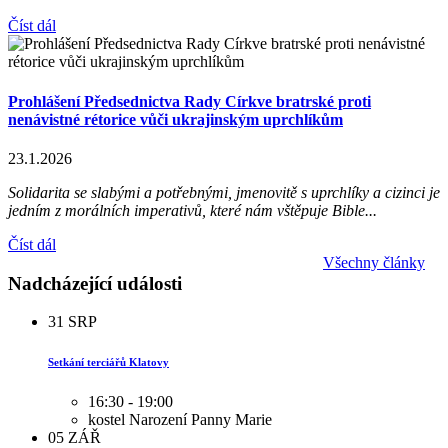
Číst dál
Prohlášení Předsednictva Rady Církve bratrské proti
nenávistné rétorice vůči ukrajinským uprchlíkům
23.1.2026
Solidarita se slabými a potřebnými, jmenovitě s uprchlíky a cizinci je
jedním z morálních imperativů, které nám vštěpuje Bible...
Číst dál
Všechny články
Nadcházející události
31
SRP
Setkání terciářů Klatovy
16:30 - 19:00
kostel Narození Panny Marie
05
ZÁŘ