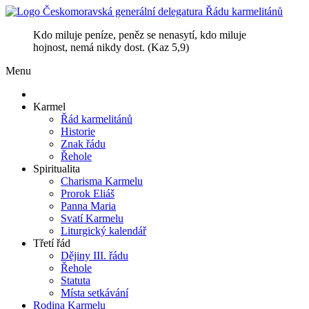
Kdo miluje peníze, peněz se nenasytí, kdo miluje
hojnost, nemá nikdy dost. (Kaz 5,9)
Menu
Karmel
Řád karmelitánů
Historie
Znak řádu
Řehole
Spiritualita
Charisma Karmelu
Prorok Eliáš
Panna Maria
Svatí Karmelu
Liturgický kalendář
Třetí řád
Dějiny III. řádu
Řehole
Statuta
Místa setkávání
Rodina Karmelu