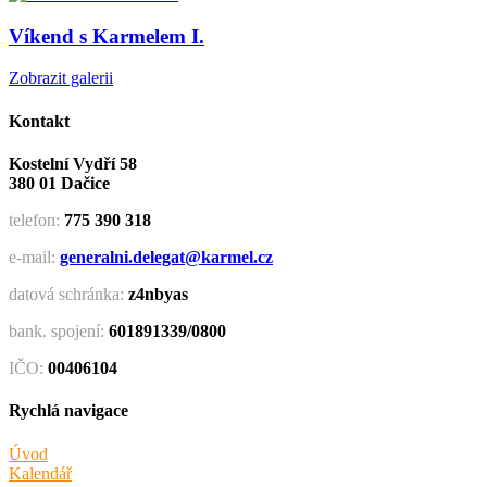
Víkend s Karmelem I.
Zobrazit galerii
Kontakt
Kostelní Vydří 58
380 01 Dačice
telefon:
775 390 318
e-mail:
generalni.delegat@karmel.cz
datová schránka:
z4nbyas
bank. spojení:
601891339/0800
IČO:
00406104
Rychlá navigace
Úvod
Kalendář