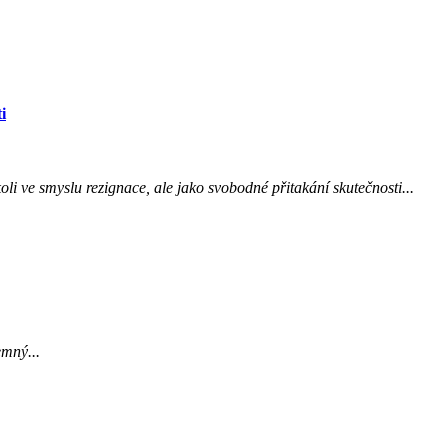
i
oli ve smyslu rezignace, ale jako svobodné přitakání skutečnosti...
emný...