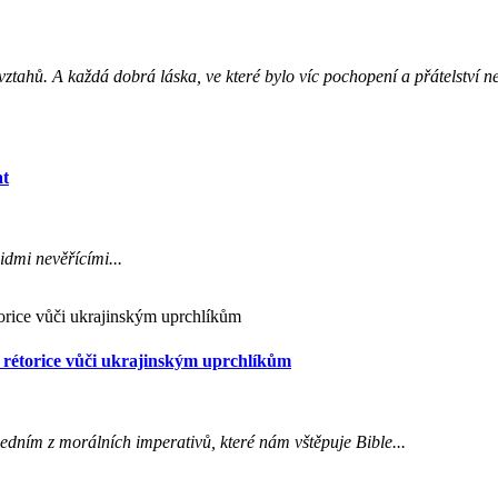
ztahů. A každá dobrá láska, ve které bylo víc pochopení a přátelství ne
at
idmi nevěřícími...
 rétorice vůči ukrajinským uprchlíkům
 jedním z morálních imperativů, které nám vštěpuje Bible...