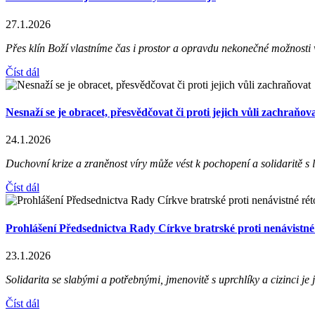
27.1.2026
Přes klín Boží vlastníme čas i prostor a opravdu nekonečné možnosti v
Číst dál
Nesnaží se je obracet, přesvědčovat či proti jejich vůli zachraňov
24.1.2026
Duchovní krize a zraněnost víry může vést k pochopení a solidaritě s l
Číst dál
Prohlášení Předsednictva Rady Církve bratrské proti nenávistné
23.1.2026
Solidarita se slabými a potřebnými, jmenovitě s uprchlíky a cizinci je
Číst dál