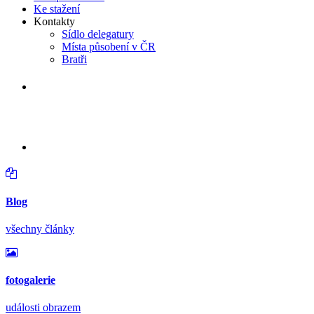
Ke stažení
Kontakty
Sídlo delegatury
Místa působení v ČR
Bratři
v neděli 16. srpna 2026 od 14:30 hodin
Větrání kostela a varhan v Lidéřovicíc
Blog
všechny články
fotogalerie
události obrazem