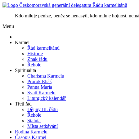
Kdo miluje peníze, peněz se nenasytí, kdo miluje hojnost, nemá
Menu
Karmel
Řád karmelitánů
Historie
Znak řádu
Řehole
Spiritualita
Charisma Karmelu
Prorok Eliáš
Panna Maria
Svatí Karmelu
Liturgický kalendář
Třetí řád
Dějiny III. řádu
Řehole
Statuta
Místa setkávání
Rodina Karmelu
Časopis Karmel