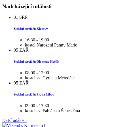
Nadcházející události
31
SRP
Setkání terciářů Klatovy
16:30 - 19:00
kostel Narození Panny Marie
05
ZÁŘ
Setkání terciářů Olomouc-Hejčín
08:00 - 12:00
kostel sv. Cyrila a Metoděje
05
ZÁŘ
Setkání terciářů Praha-Liboc
09:00 - 13:30
kostel sv. Fabiána a Šebestiána
Další události