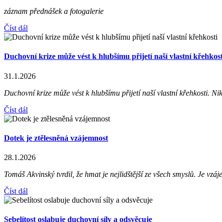
záznam přednášek a fotogalerie
Číst dál
Duchovní krize může vést k hlubšímu přijetí naší vlastní křehkost
31.1.2026
Duchovní krize může vést k hlubšímu přijetí naší vlastní křehkosti. Nik
Číst dál
Dotek je ztělesněná vzájemnost
28.1.2026
Tomáš Akvinský tvrdil, že hmat je nejlidštější ze všech smyslů. Je vzáj
Číst dál
Sebelítost oslabuje duchovní síly a odsvěcuje