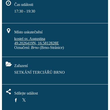
Čas události
17:30 - 19:30
Místo uskutečnění
kostel sv. Augustina
49.2026419N, 16.5812828E
Označení:
Brno
(Brno-Stránice)
Zařazení
SETKÁNÍ TERCIÁŘŮ BRNO
Sdílejte událost