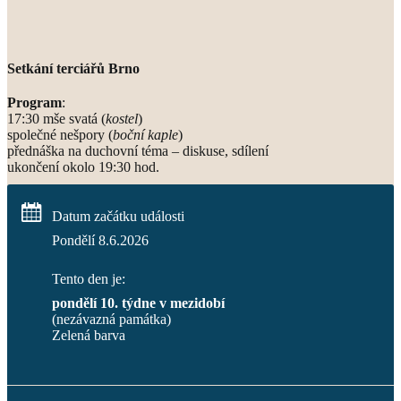
Setkání terciářů Brno
Program
:
17:30 mše svatá (
kostel
)
společné nešpory (
boční kaple
)
přednáška na duchovní téma – diskuse, sdílení
ukončení okolo 19:30 hod.
Datum začátku události
Pondělí 8.6.2026
Tento den je:
pondělí 10. týdne v mezidobí
(nezávazná památka)
Zelená barva                                                                       