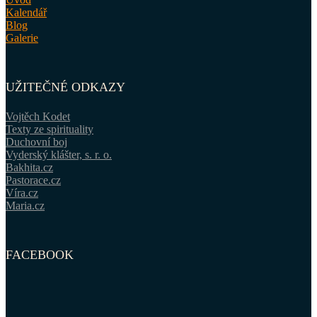
Kalendář
Blog
Galerie
UŽITEČNÉ ODKAZY
Vojtěch Kodet
Texty ze spirituality
Duchovní boj
Vyderský klášter, s. r. o.
Bakhita.cz
Pastorace.cz
Víra.cz
Maria.cz
FACEBOOK