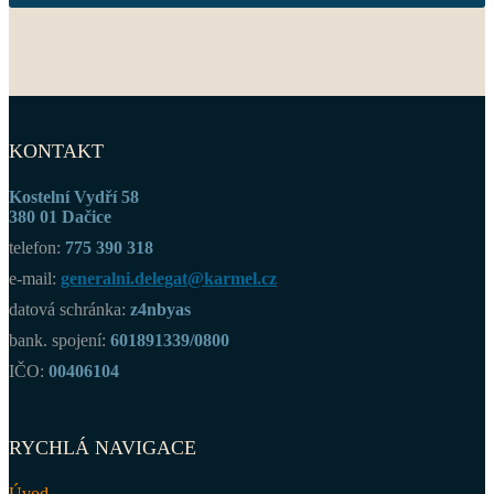
KONTAKT
Kostelní Vydří 58
380 01 Dačice
telefon:
775 390 318
e-mail:
generalni.delegat@karmel.cz
datová schránka:
z4nbyas
bank. spojení:
601891339/0800
IČO:
00406104
RYCHLÁ NAVIGACE
Úvod