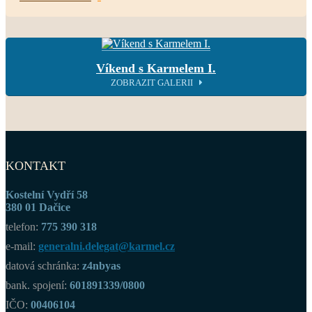
Víkend s Karmelem I.
ZOBRAZIT GALERII
KONTAKT
Kostelní Vydří 58
380 01 Dačice
telefon:
775 390 318
e-mail:
generalni.delegat@karmel.cz
datová schránka:
z4nbyas
bank. spojení:
601891339/0800
IČO:
00406104