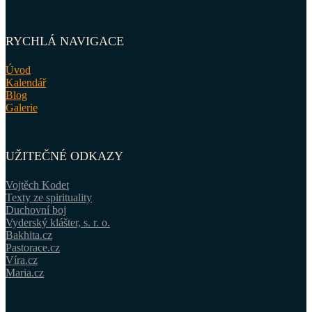
RYCHLÁ NAVIGACE
Úvod
Kalendář
Blog
Galerie
UŽITEČNÉ ODKAZY
Vojtěch Kodet
Texty ze spirituality
Duchovní boj
Vyderský klášter, s. r. o.
Bakhita.cz
Pastorace.cz
Víra.cz
Maria.cz