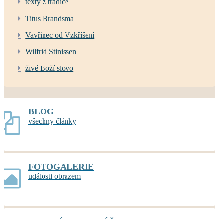
texty z tradice
Titus Brandsma
Vavřinec od Vzkříšení
Wilfrid Stinissen
živé Boží slovo
BLOG
všechny články
FOTOGALERIE
události obrazem