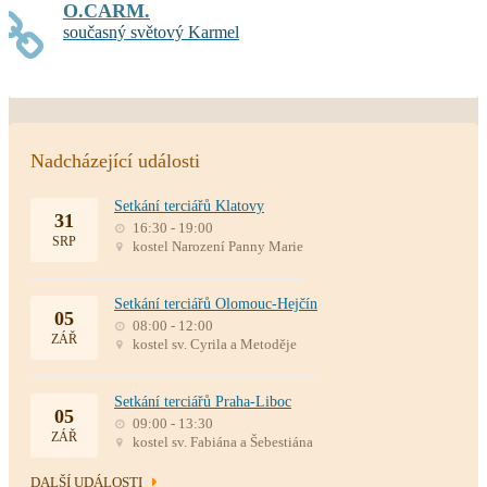
O.CARM.
současný světový Karmel
Nadcházející události
Setkání terciářů Klatovy
31
16:30 - 19:00
SRP
kostel Narození Panny Marie
Setkání terciářů Olomouc-Hejčín
05
08:00 - 12:00
ZÁŘ
kostel sv. Cyrila a Metoděje
Setkání terciářů Praha-Liboc
05
09:00 - 13:30
ZÁŘ
kostel sv. Fabiána a Šebestiána
DALŠÍ UDÁLOSTI