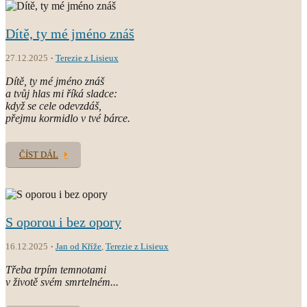
Dítě, ty mé jméno znáš
27.12.2025
Terezie z Lisieux
Dítě, ty mé jméno znáš
a tvůj hlas mi říká sladce:
když se cele odevzdáš,
přejmu kormidlo v tvé bárce.
ČÍST DÁL
S oporou i bez opory
16.12.2025
Jan od Kříže
,
Terezie z Lisieux
Třeba trpím temnotami
v životě svém smrtelném...