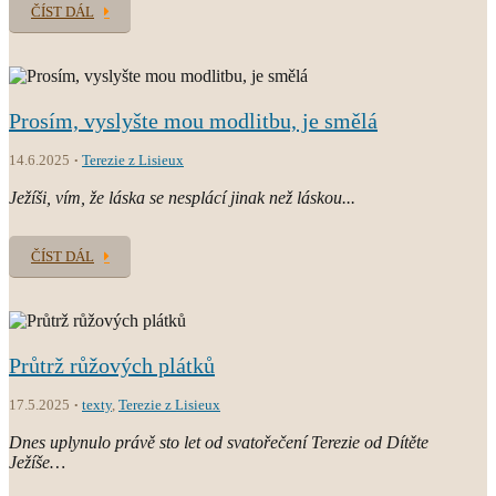
ČÍST DÁL
Prosím, vyslyšte mou modlitbu, je smělá
14.6.2025
Terezie z Lisieux
Ježíši, vím, že láska se nesplácí jinak než láskou...
ČÍST DÁL
Průtrž růžových plátků
17.5.2025
texty
,
Terezie z Lisieux
Dnes uplynulo právě sto let od svatořečení Terezie od Dítěte
Ježíše…