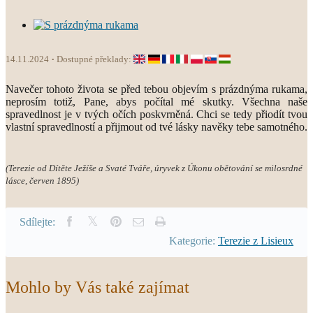
14.11.2024
Dostupné překlady:
Navečer tohoto života se před tebou objevím s prázdnýma rukama,
neprosím totiž, Pane, abys počítal mé skutky. Všechna naše
spravedlnost je v tvých očích poskvrněná. Chci se tedy přiodít tvou
vlastní spravedlností a přijmout od tvé lásky navěky tebe samotného.
(Terezie od Dítěte Ježíše a Svaté Tváře, úryvek z Úkonu obětování se milosrdné
lásce, červen 1895)
Sdílejte:
Kategorie:
Terezie z Lisieux
Mohlo by Vás také zajímat