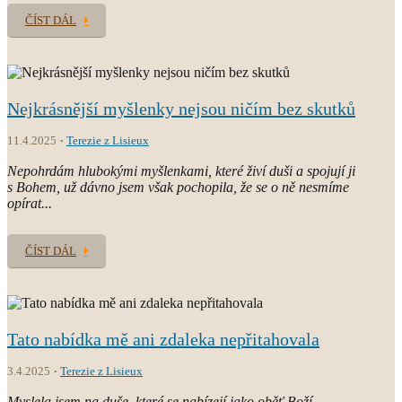
ČÍST DÁL
Nejkrásnější myšlenky nejsou ničím bez skutků
11.4.2025
Terezie z Lisieux
Nepohrdám hlubokými myšlenkami, které živí duši a spojují ji
s Bohem, už dávno jsem však pochopila, že se o ně nesmíme
opírat...
ČÍST DÁL
Tato nabídka mě ani zdaleka nepřitahovala
3.4.2025
Terezie z Lisieux
Myslela jsem na duše, které se nabízejí jako oběť Boží