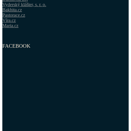
Vyderský klášter, s. r. o.
Bakhita.cz
Pastorace.cz
Víra.cz
Maria.cz
FACEBOOK