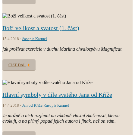
Boží velikost a svatost (1. část)
15.4.2018
časopis Karmel
jak prožívat exercicie v duchu Mariina chvalozpěvu Magnificat
ČÍST DÁL
Hlavní symboly v díle svatého Jana od Kříže
14.4.2018
Jan od Kříže
,
časopis Karmel
Je možné o nich rozjímat na základě vlastní zkušenosti, kterou
evokují, a na přímý popud jejich autora i jinak, než on sám.