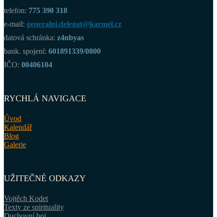
telefon:
775 390 318
e-mail:
generalni.delegat@karmel.cz
datová schránka:
z4nbyas
bank. spojení:
601891339/0800
IČO:
00406104
RYCHLÁ NAVIGACE
Úvod
Kalendář
Blog
Galerie
UŽITEČNÉ ODKAZY
Vojtěch Kodet
Texty ze spirituality
Duchovní boj