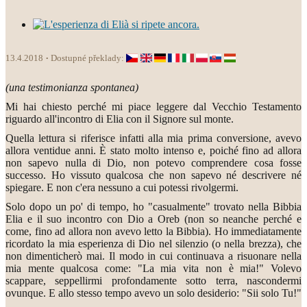
13.4.2018
Dostupné překlady:
(una testimonianza spontanea)
Mi hai chiesto perché mi piace leggere dal Vecchio Testamento
riguardo all'incontro di Elia con il Signore sul monte.
Quella lettura si riferisce infatti alla mia prima conversione, avevo
allora ventidue anni. È stato molto intenso e, poiché fino ad allora
non sapevo nulla di Dio, non potevo comprendere cosa fosse
successo. Ho vissuto qualcosa che non sapevo né descrivere né
spiegare. E non c'era nessuno a cui potessi rivolgermi.
Solo dopo un po' di tempo, ho "casualmente" trovato nella Bibbia
Elia e il suo incontro con Dio a Oreb (non so neanche perché e
come, fino ad allora non avevo letto la Bibbia). Ho immediatamente
ricordato la mia esperienza di Dio nel silenzio (o nella brezza), che
non dimenticherò mai. Il modo in cui continuava a risuonare nella
mia mente qualcosa come: "La mia vita non è mia!" Volevo
scappare, seppellirmi profondamente sotto terra, nascondermi
ovunque. E allo stesso tempo avevo un solo desiderio: "Sii solo Tu!"