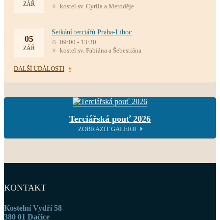
ZÁŘ
kostel sv. Cyrila a Metoděje
Setkání terciářů Praha-Liboc
05
09:00 - 13:30
ZÁŘ
kostel sv. Fabiána a Šebestiána
DALŠÍ UDÁLOSTI
Terciářská pouť 2026
ZOBRAZIT GALERII
KONTAKT
Kostelní Vydří 58
380 01 Dačice