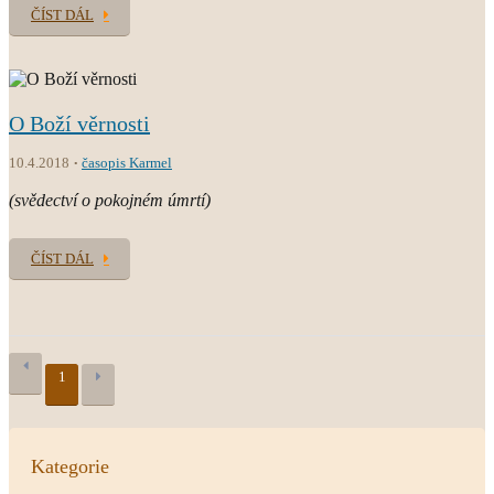
ČÍST DÁL
O Boží věrnosti
10.4.2018
časopis Karmel
(svědectví o pokojném úmrtí)
ČÍST DÁL
1
Kategorie