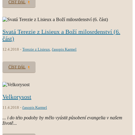
ČÍST DÁL
Svatá Terezie z Lisieux a Boží milosrdenství (6.
část)
12.4.2018
Terezie z Lisieux
,
časopis Karmel
ČÍST DÁL
Velkorysost
11.4.2018
časopis Karmel
... i do této podoby by mělo vyústit působení evangelia v našem
životě...