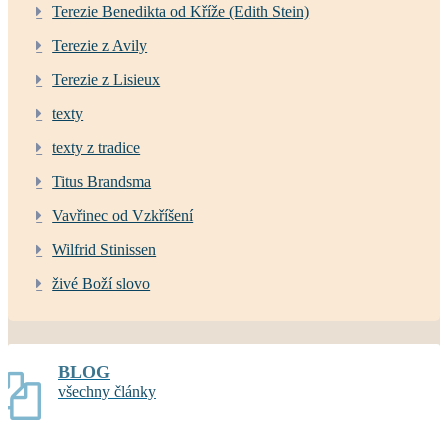
Terezie Benedikta od Kříže (Edith Stein)
Terezie z Avily
Terezie z Lisieux
texty
texty z tradice
Titus Brandsma
Vavřinec od Vzkříšení
Wilfrid Stinissen
živé Boží slovo
BLOG
všechny články