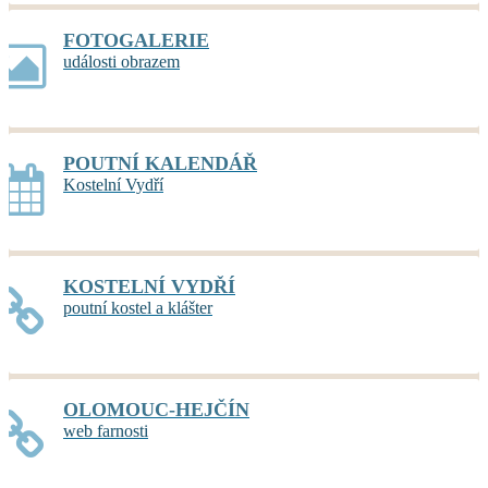
FOTOGALERIE
události obrazem
POUTNÍ KALENDÁŘ
Kostelní Vydří
KOSTELNÍ VYDŘÍ
poutní kostel a klášter
OLOMOUC-HEJČÍN
web farnosti