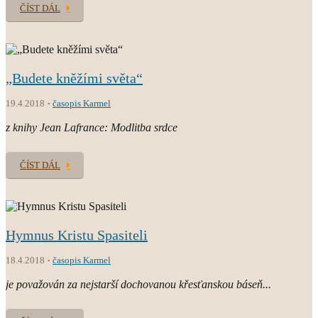
ČÍST DÁL
„Budete kněžími světa“
19.4.2018
časopis Karmel
z knihy Jean Lafrance: Modlitba srdce
ČÍST DÁL
Hymnus Kristu Spasiteli
18.4.2018
časopis Karmel
je považován za nejstarší dochovanou křesťanskou báseň...